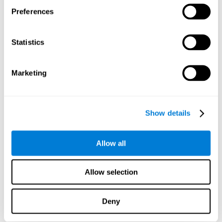
stiamo esercitando e stimolando la nostra capacità di
pianificazione. Migliorare questa capacità cognitiva ci
Preferences
consentirà di organizzarci in modo più adeguato nella nostra
giornata, aiutando il nostro cervello a strutturare i nostri
compiti sul lavoro o a pianificare come risolveremo i compiti
Statistics
di scuola.
Monitoraggio:
Per avanzare in questo gioco mentale
Marketing
dobbiamo costruire il percorso che ci consente di
raggiungere il nostro obiettivo. In alcuni casi dovremo
correggere e adattare il nostro comportamento per poter
arrivare da un punto all'altro utilizzando il giusto numero di
Show details
pezzi. Praticando questo esercizio useremo e stimoleremo la
nostra capacità di monitoraggio. Migliorare questa
importante capacità cognitiva può aiutarci a riconoscere se
Allow all
ci sono errori nel nostro comportamento che ci impediscono
di realizzare un determinato obiettivo. Questa capacità
cognitiva è fondamentale per i nostri giorni, perché ci
Allow selection
permette di essere sicuri che il nostro comportamento si
adatti a ciascuna situazione. Ad esempio, quando si
realizziamo un esame o quando sistemiamo un guasto
Deny
facendo attenzione a non commettere errori.