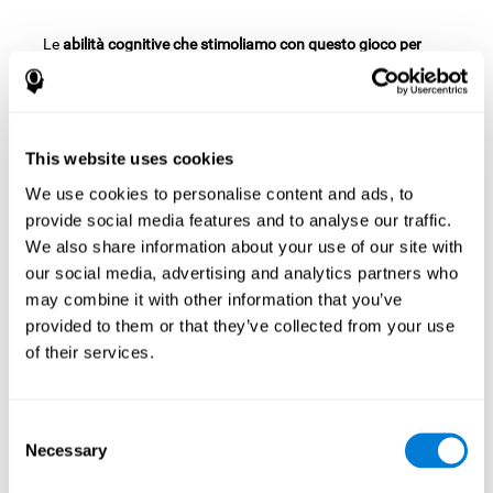
Le
abilità cognitive che stimoliamo con questo gioco per
allenate la mente
sono:
Percezione spaziale:
Per avanzare in questo gioco di
allenamento cerebrale
Spremuta fresca
dobbiamo
This website uses cookies
posizionare correttamente i pezzi nel giusto orientamento e
nel punto corretto del piano. Praticando questo gioco stiamo
We use cookies to personalise content and ads, to
usando ed esercitando la nostra capacità di percezione
provide social media features and to analyse our traffic.
spaziale. Migliorare questa importante capacità cognitiva
We also share information about your use of our site with
può aiutarci a comprendere meglio la disposizione
our social media, advertising and analytics partners who
dell'ambiente che ci circonda, aiutandoci a muoverci e
may combine it with other information that you’ve
relazionarci meglio nello spazio che ci circonda e facilitando,
ad esempio, attività che richiedono un orientamento
provided to them or that they’ve collected from your use
spaziale, come la comprensione di una mappa, di simboli e
of their services.
persino l'esecuzione di attività quotidiane come
l'organizzazione della nostra scrivania o il parcheggio.
Consent
Pianificazione:
Questo gioco richiede che stabiliamo
Necessary
mentalmente il percorso più appropriato, selezionando i
Selection
pezzi giusti in ogni momento. Eseguendo questo esercizio,