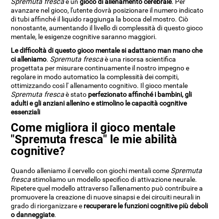
Spremuta fresca
è un
gioco di allenamento cerebrale
. Per
avanzare nel gioco, l'utente dovrà posizionare il numero indicato
di tubi affinché il liquido raggiunga la bocca del mostro. Ciò
nonostante, aumentando il livello di complessità di questo gioco
mentale, le esigenze cognitive saranno maggiori.
Le difficoltà di questo gioco mentale si adattano man mano che
ci alleniamo
.
Spremuta fresca
è una risorsa scientifica
progettata per misurare continuamente il nostro impegno e
regolare in modo automatico la complessità dei compiti,
ottimizzando così l' allenamento cognitivo. Il gioco mentale
Spremuta fresca
è stato
perfezionato affinché i bambini, gli
adulti e gli anziani allenino e stimolino le capacità cognitive
essenziali
Come migliora il gioco mentale
"Spremuta fresca" le mie abilità
cognitive?
Quando alleniamo il cervello con giochi mentali come
Spremuta
fresca
stimoliamo un modello specifico di attivazione neurale.
Ripetere quel modello attraverso l'allenamento può contribuire a
promuovere la creazione di nuove sinapsi e dei circuiti neurali in
grado di riorganizzare e
recuperare le funzioni cognitive più deboli
o danneggiate
.