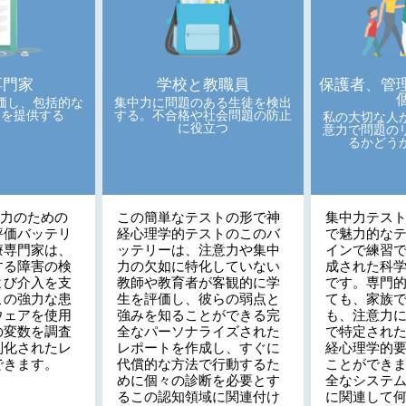
専門家
学校と教職員
保護者、管
価し、包括的な
集中力に問題のある生徒を検出
トを提供する
する。不合格や社会問題の防止
私の大切な人
に役立つ
意力で問題の
るかどう
集中力のための
この簡単なテストの形で神
集中力テス
評価バッテリ
経心理学的テストのこのバ
で魅力的な
療専門家は、
ッテリーは、注意力や集中
インで練習
する障害の検
力の欠如に特化していない
成された科
よび介入を支
教師や教育者が客観的に学
です。専門
この強力な患
生を評価し、彼らの弱点と
ても、家族
ウェアを使用
強みを知ることができる完
も、注意力
の変数を調査
全なパーソナライズされた
で特定され
別化されたレ
レポートを作成し、すぐに
経心理学的
できます。
代償的な方法で行動するた
ことができ
めに個々の診断を必要とす
全なシステ
るこの認知領域に関連付け
に関連して