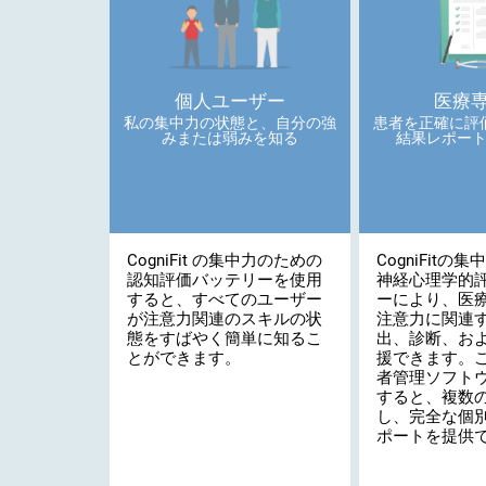
個人ユーザー
医療
私の集中力の状態と、自分の強
患者を正確に評
みまたは弱みを知る
結果レポー
CogniFit の集中力のための
CogniFitの
認知評価バッテリーを使用
神経心理学的
すると、すべてのユーザー
ーにより、医
が注意力関連のスキルの状
注意力に関連
態をすばやく簡単に知るこ
出、診断、お
とができます。
援できます。
者管理ソフト
すると、複数
し、完全な個
ポートを提供