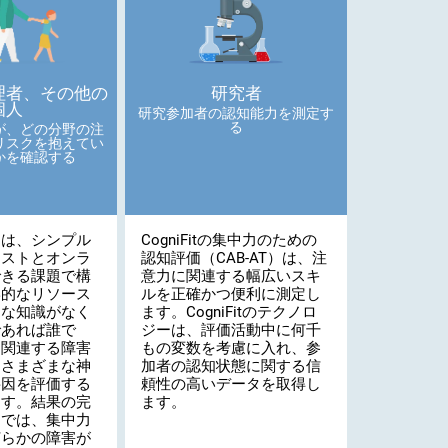
理者、その他の
研究者
個人
研究参加者の認知能力を測定す
る
が、どの分野の注
リスクを抱えてい
かを確認する
トは、シンプル
CogniFitの集中力のための
テストとオンラ
認知評価（CAB-AT）は、注
できる課題で構
意力に関連する幅広いスキ
学的なリソース
ルを正確かつ便利に測定し
的な知識がなく
ます。CogniFitのテクノロ
であれば誰で
ジーは、評価活動中に何千
に関連する障害
もの変数を考慮に入れ、参
たさまざまな神
加者の認知状態に関する信
要因を評価する
頼性の高いデータを取得し
ます。結果の完
ます。
ムでは、集中力
何らかの障害が