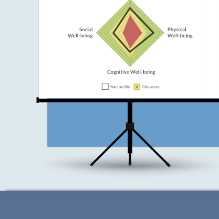
のコンピュ－タ－化さ
れたバッテリー