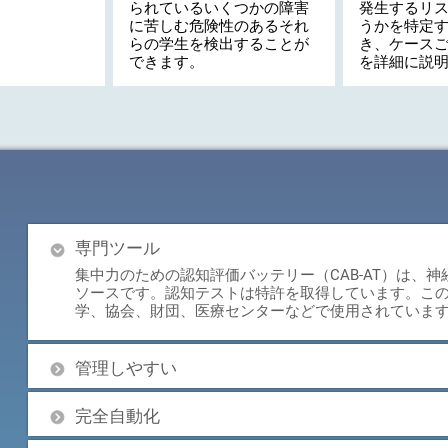
られているいくつかの障害
発生するリ
に苦しむ危険性のあるそれ
うかを特定
らの学生を検出することが
き、ケース
できます。
を詳細に説
専門ツール
集中力のための認知評価バッテリー（CAB-AT）は、
ソースです。認知テストは特許を取得しています。こ
学、協会、財団、医療センターなどで使用されていま
管理しやすい
完全自動化