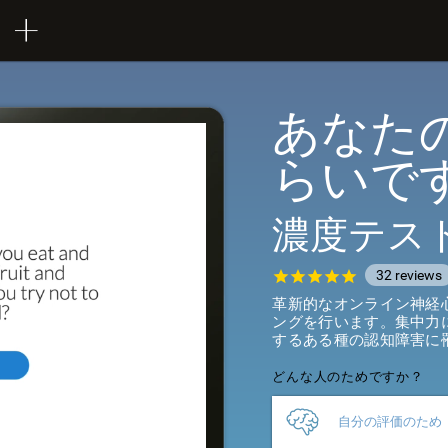
あなた
らいで
濃度テス
32
reviews
革新的なオンライン神経
ングを行います。集中力
するある種の認知障害に
どんな人のためですか？
自分の評価のため