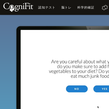
認知テスト
脳トレ
科学的確証