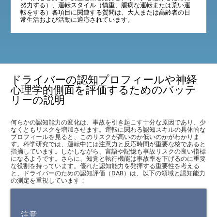
努力する）、運転スタイル（慎重、臆病な運転または荒い運
転をする）各項目に関連する質問は、大人または高齢者の日
常生活および活動に適応されています。
ドライバーの認知プロフィールや神経
心理学的側面を評価するためのバッテ
リーの説明
何らかの認知能力の変化は、事故を引き起こす十分な原因であり、少
なくともリスクを増加させます。運転に関わる認知スキルの具体的な
プロフィールを見ると、このリスクが高いのか低いのかがわかりま
す。科学研究では、運転中には注意力と反応時間が重要な核であると
指摘しています。しかしながら、言語や記憶も事故リスクの良い指標
になるようです。さらに、知覚と執行機能は事故率を下げるのに重要
な役割を持っています。優れた認知能力を発揮する重要性を考える
と、ドライバーのための認知評価（DAB）は、以下の領域と認知能力
の測定を重視しています：
注意