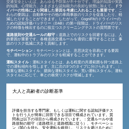
交通安全といえば、あらゆる予防策が不十分です。理論的知識や実践
的知識、心理能力、さまざまな認知能力の良好な状態に加えて、
ドラ
イバーの性格により関連した要因を考慮に入れることも重要です
。こ
れらの要因は、自動車やその他の車両事故のリスクを促進したり、軽
減したりすることができます。したがって、CogniFitのドライバーの
ための認知評価バッテリー（DAB）の第一段階は、ドライバーのリス
クの特徴を検出するのに役立つスクリーニングテストの質問票です。
道路規則や交通ルールの順守：
道路上でのリスクを回避するには、人
的要因が重要です。各種道路交通ルールを適切に遵守することは、事
故のリスク低減に大きく貢献します。
モチベーション
：モチベーションとは、意思決定を容易にする要因
で、運転中のトラブルのリスクを軽減することができます。
運転スタイル
：運転スタイルとは、ある程度の共通範囲を持つ道路上
での運転傾向を指します。主に次の3つのタイプに分けられます。：
慎重な運転スタイル、臆病な運転スタイル、荒い運転スタイル。運転
スタイルに応じて、車との衝突リスクが増減します。
大人と高齢者の診断基準
評価を担当する専門家、もしくは運転に関する認知評価テス
トを行う人が簡単に回答できる項目で構成されています。質
問表は以下の項目から構成されています。：交通ルールや道
路規制の順守（道路標示と道路標識に従う）、モチベーショ
ン（関心を持ち、安全運転を維持し、リスクを避けるために