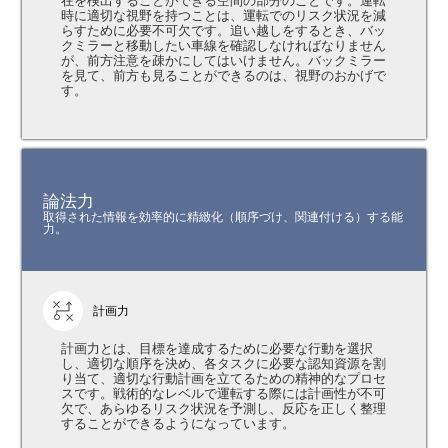
在を検出することができる空間の部分のことです。運転
時に適切な視野を持つことは、運転でのリスク状況を減
らすために必要不可欠です。追い越しをするとき、バッ
クミラーと移動したい車線を確認しなければなりません
が、前方注意を疎かにしてはいけません。バックミラー
を見て、前方も見ることができるのは、視野のおかげで
す。
論法力
取得された情報を効率的に精緻化（順序づけ、関連付ける）する能
力。
計画力
計画力とは、目標を達成するために必要な行動を選択
し、適切な順序を決め、各タスクに必要な認知資源を割
り当て、適切な行動計画を立てるための精神的なプロセ
スです。戦術的なレベルで運転する際には計画性が不可
欠で、あらゆるリスク状況を予測し、反応を正しく整理
することができるようになっています。