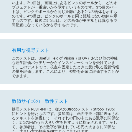
います。2つ目は、画面上にあるピンクのボールから、どのオ
ブジェクトが一番遠いかを示すというものです。3つ目のパー
トは、ピンクのボールから同じ距離にある2つの物体を示すも
のです。4つ目は、ピンクのボールと同じ距離にない物体を示
すものです。最後に5つ目は、どの画像がモデルとは異なる空
間配置になっているかを示すものです。
有用な視野テスト
このテストは、Useful Field of Vision（UFOV）および他の神経
心理学評価バッテリーからインスピレーションを受けていま
す。このテストでは、視点を固定したときに受け取る視覚情報
の量を評価します。これにより、視野を正確に評価することが
できます。
数値サイズの一致性テスト
処理テストREST-INHは、従来のStroopテスト（Stroop, 1935）
にヒントを得たものです。参加者は、画面中央上部に表示され
るテキストを無視して、それぞれの円の中にある数字に関係な
く、2つの円のうち大きい方を押すように指示されます。そし
て、参加者は、その数字が刻まれている円の大きさに関係な
く、大きい方の数字を押すように言われます。