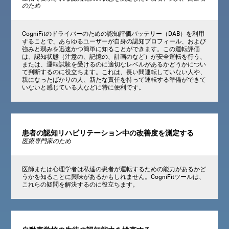
のため
CogniFitのドライバーのための認知評価バッテリー（DAB）を利用
することで、あらゆるユーザーが自身の認知プロフィール、および
強みと弱みを迅速かつ簡単に知ることができます。この運転評価
は、認知状態（注意の、記憶の、計画のなど）が安全運転を行う、
または、運転試験を受けるのに適切なレベルがあるかどうかについ
て判断するのに役立ちます。これは、長い間運転していない人や、
親になったばかりの人、新たな責任を持って運転する準備ができて
いないと感じている人などに特に便利です。
患者の認知リハビリテーション中の改善度を測定する
医療専門家のため
医師または心理学者は私達の患者が運転するための能力があるかど
うかを知ることに興味があるかもしれません。CogniFitツールは、
これらの疑問を解決するのに役立ちます。