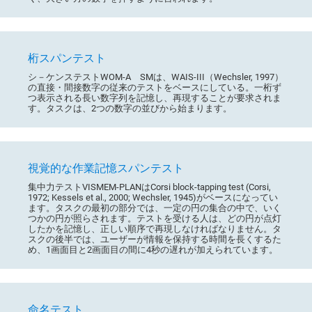
桁スパンテスト
シ－ケンステストWOM-A SMは、WAIS-III（Wechsler, 1997）
の直接・間接数字の従来のテストをベースにしている。一桁ず
つ表示される長い数字列を記憶し、再現することが要求されま
す。タスクは、2つの数字の並びから始まります。
視覚的な作業記憶スパンテスト
集中力テストVISMEM-PLANはCorsi block-tapping test (Corsi,
1972; Kessels et al., 2000; Wechsler, 1945)がベースになってい
ます。タスクの最初の部分では、一定の円の集合の中で、いく
つかの円が照らされます。テストを受ける人は、どの円が点灯
したかを記憶し、正しい順序で再現しなければなりません。タ
スクの後半では、ユーザーが情報を保持する時間を長くするた
め、1画面目と2画面目の間に4秒の遅れが加えられています。
命名テスト