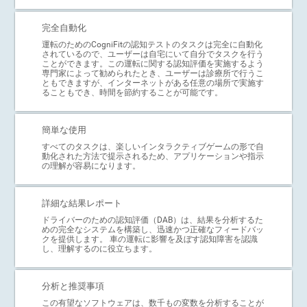
完全自動化
運転のためのCogniFitの認知テストのタスクは完全に自動化
されているので、ユーザーは自宅にいて自分でタスクを行う
ことができます。この運転に関する認知評価を実施するよう
専門家によって勧められたとき、ユーザーは診療所で行うこ
ともできますが、インターネットがある任意の場所で実施す
ることもでき、時間を節約することが可能です。
簡単な使用
すべてのタスクは、楽しいインタラクティブゲームの形で自
動化された方法で提示されるため、アプリケーションや指示
の理解が容易になります。
詳細な結果レポート
ドライバーのための認知評価（DAB）は、結果を分析するた
めの完全なシステムを構築し、迅速かつ正確なフィードバッ
クを提供します。 車の運転に影響を及ぼす認知障害を認識
し、理解するのに役立ちます。
分析と推奨事項
この有望なソフトウェアは、数千もの変数を分析することが