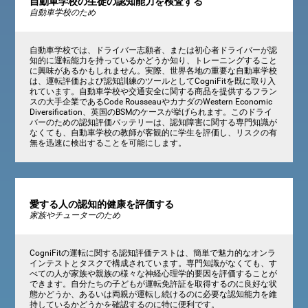
自動車学校の生徒の認知能力を検査する
自動車学校のため
自動車学校では、ドライバー志願者、または初心者ドライバーが認
知的に運転能力を持っているかどうか知り、トレーニングすること
に興味があるかもしれません。実際、世界各地の重要な自動車学校
は、運転評価および認知訓練のツールとしてCogniFitを既に取り入
れています。自動車学校や交通安全に関する商品を提供するフラン
スの大手企業であるCode RousseauやカナダのWestern Economic
Diversification、英国のBSMのケースが挙げられます。このドライ
バーのための認知評価バッテリーは、認知障害に関する専門知識が
なくても、自動車学校の教師が客観的に学生を評価し、リスクの有
無を迅速に検出することを可能にします。
愛する人の認知的健康を評価する
家族やチューターのため
CogniFitの運転に関する認知評価テストは、簡単で魅力的なオンラ
インテストとタスクで構成されています。専門知識がなくても、す
べての人が家族や親族の様々な神経心理学的要因を評価することが
できます。自分たちの子どもが運転免許証を取得するのに良好な状
態かどうか、あるいは両親が運転し続けるのに必要な認知能力を維
持しているかどうかを確認するのに特に便利です。