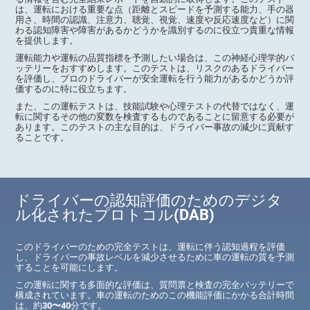
は、運転における重要な点（距離とスピードを予測する能力、手の器
用さ、時間の認識、注意力、聴覚、視覚、速度や反応速度など）に関
わる認知障害や障害があるかどうかを識別するのに役立つ貴重な情報
を提供します。
運転能力や運転の品質指標を予測したい場合は、この神経心理学的バ
ッテリーをおすすめします。このテストは、リスクのあるドライバー
を評価し、プロのドライバーが安全運転を行う能力があるかどうか評
価するのに特に役立ちます。
また、この運転テストは、技能試験や心理テストの代替ではなく、運
転に関するその他の変数を検査するものであることに留意する必要が
あります。このテストの主な目的は、ドライバー事故の減少に貢献す
ることです。
ドライバーの認知評価のためのデジタ
ル化されたプロトコル(DAB)
このドライバーのための完全テストは、運転に伴う認知過程を評価
し、ドライバーの事故レベルを減少させるために車の運転の質を予測
することを可能にします。
この運転に関する多面的な評価は、質問票と検査の完全バッテリーで
構成されています。車の運転のためのこの機能評価にかかる合計時間
は、約
30〜40
分です。