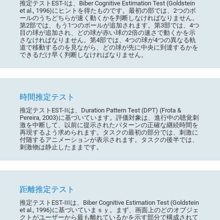
推定テストEST-Iは、Biber Cognitive Estimation Test (Goldstein
et al., 1996)にヒントを得たものです。最初の部では、2つのボ
ールのうちどちらが速く動くかを判断しなければなりません。
第2部では、もう1つのボールが追加されます。第3部では、4つ
目の球が追加され、どの球が赤い球の2倍の速さで動くかを示
さなければなりません。第4部では、4つの球が4つの異なる軌
道で移動するのを見ながら、どの球が先に中央に到達するかを
できるだけ早く判断しなければなりません。
時間推定テスト
推定テストEST-IIは、Duration Pattern Test (DPT) (Frota &
Pereira, 2003)に基づいています。評価対象は、進行中の聴覚刺
激を中断して、以前に提示されたパターンの正確な継続時間を
再現するよう求められます。タスクの最初の部分では、刺激に
付随するアニメーションが表示されます。タスクの後半では、
刺激物は静止したままです。
距離推定テスト
推定テストEST-IIIは、Biber Cognitive Estimation Test (Goldstein
et al., 1996)に基づいていまｓｙ。まず、画面上のどのオブジェ
クトがユーザーから最も離れているかを示す部分で構成されて