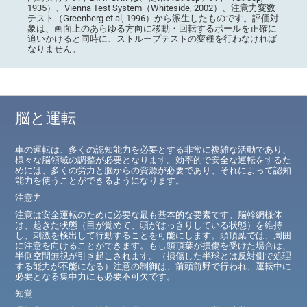
1935）、Vienna Test System（Whiteside, 2002）、注意力変数
テスト（Greenberg et al, 1996）から派生したものです。評価対
象は、画面上のあらゆる方向に移動・回転するボールを正確に
追いかけると同時に、ストループテストの変種を行わなければ
なりません。
脳と運転
車の運転は、多くの認知能力を必要とする非常に複雑な活動であり、
様々な脳領域の調整が必要となります。効率的で安全な運転をするた
めには、多くの労力と脳からの資源が必要であり、それによって認知
能力を使うことができるようになります。
注意力
注意は安全運転のために必要な最も基本的な要素です。脳幹網様体
は、起きた状態（目が覚めて、頭がはっきりしている状態）を維持
し、刺激を検出して行動することを可能にします。頭頂葉では、周囲
に注意を向けることができます。もし頭頂葉が損傷を受けた場合は、
半側空間無視が引き起こされます。（損傷した半球とは反対側で処理
する能力が不能になる）注意の制御は、前頭前野で行われ、運転中に
必要となる集中力にも必要不可欠です。
知覚