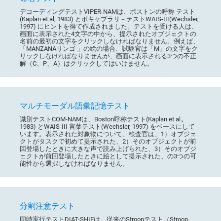
デコーディングテストVIPER-NAMは、ボストンの呼称 テスト
(Kaplan et al, 1983) とボキャブラリ－テストWAIS-III(Wechsler,
1997) にヒントを得て作成されました。テストを受ける人は、
画面に表示された4文字の中から、提示されたオブジェクトの
名前の最初の文字をクリックしなければなりません。例えば、
「MANZANAリンゴ 」の絵の場合、試験官は「M」の文字をク
リックしなければなりませんが、画面に表示される3つの不正
解（C、P、A）はクリックしてはいけません。
マルチモーダル語彙記憶テスト
識別テストCOM-NAMは、Boston呼称テスト(Kaplan et al.,
1983) とWAIS-III 言葉テスト(Wechsler, 1997) をベースにして
います。表示された対象物について、検査官は、1）オブジェ
クトがタスクで初めて提示された、2）そのオブジェクトが前
回登場したときに大きな声で読み上げられた、3）そのオブジ
ェクトが前回登場したときに絵として提示された、の3つの可
能性から選択しなければなりません。
分割注意テスト
同時実行テストDIAT-SHIFは、従来のStroopテスト（Stroop,