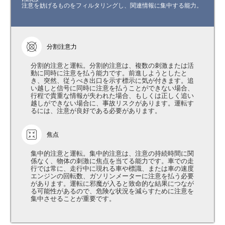
注意を妨げるものをフィルタリングし、関連情報に集中する能力。
分割注意力
分割的注意と運転。分割的注意は、複数の刺激または活
動に同時に注意を払う能力です。前進しようとしたと
き、突然、従うべき出口を示す標示に気が付きます。追
い越しと信号に同時に注意を払うことができない場合、
行程で貴重な情報が失われた場合、もしくは正しく追い
越しができない場合に、事故リスクがあります。運転す
るには、注意が良好である必要があります。
焦点
集中的注意と運転。集中的注意は、注意の持続時間に関
係なく、物体の刺激に焦点を当てる能力です。車での走
行では常に、走行中に現れる車や標識、または車の速度
エンジンの回転数、ガソリンメーターに注意を払う必要
があります。運転に邪魔が入ると致命的な結果につなが
る可能性があるので、危険な状況を減らすために注意を
集中させることが重要です。