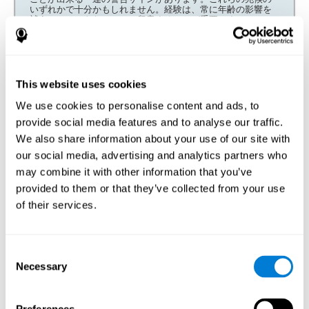
いずれかで十分かもしれません。経験は、常に年齢の影響を
補うことはできないことに留意することが重要です。
脳損傷後の運転の再開とリハビリ
脳の損傷は、脳卒中、脳腫瘍、交通事故、その他多くの状況
など、様々な形で現れる可能性があります。脳損傷は、人々
This website uses cookies
の認知機能を軽度・重度の障害を引き起こす可能性がありま
す。多くの場合、これらの変化は、仕事、運転、衣服を着
We use cookies to personalise content and ads, to
る、お風呂に入るときなど、人々の日常生活の活動を妨げ
る、または、困難にします。運転の場合、ドライバーが運転
provide social media features and to analyse our traffic.
に要する認知能力を喪失したか、または低下させた場合、自
We also share information about your use of our site with
分自身または第三者に影響を及ぼす事故を引き起こすリスク
が飛躍的に増加します。場合によっては、適切な神経リハビ
our social media, advertising and analytics partners who
リの後、運転するのに十分なレベルに回復します。しかしな
may combine it with other information that you’ve
がら、十分に改善したかどうかを区別するために徹底した評
価を行うことが重要です。CogniFitのドライバーのための評価
provided to them or that they’ve collected from your use
バッテリーは運転に復帰できるかどうかの判断材料になりま
す。
of their services.
あなたがプロのドライバーの場合
交通安全と効率的な運転は、ユーザーがプロのドライバーで
Consent
ある場合に特に関係しています。この運転に関する評価は、
Necessary
Selection
どのような認知側面（反応時間、分割的注意、計画性など）
が私たちをドライバーとして際立たせるか、あるいはこの種
の仕事に従事する準備ができているかを知ることに貢献しま
す。