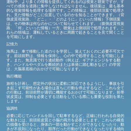
運転中、より多くの情報を提供してくれるのは視覚と聴覚ですが、す
べての感覚を道路に集中しなければなりません。後頭葉は、最も基本
的な視覚情報を処理する場所です。この情報は、後部頭頂葉で処理さ
れ、見た情報がどこに位置しているのかを知ることができます。（背
側皮質視覚路、「どこ」・「どのように」といった情報）下側頭葉
は、その物体は何なのかについて知らせてくれます。（腹側皮質視覚
路、「何」といった情報）一方、聴覚は上側頭回で処理されます。こ
れらの領域は、運転しているときに周囲で起きることを見て聞くこと
を可能にします。
記憶力
海馬は、車で移動した道のりを学習し、覚えておくのに必要不可欠で
す。前頭前野は、情報を保持し、心の中で処理することを可能にしま
す。また、無意識で行う連続動作（例えば、ギアチェンジをする動
き、ハンドルやペダルを断続的または単発に踏む動きなど）の学習
は、大脳基底核のおかげで可能になります。
執行機能
旅程を計画し、想定外の状況に柔軟に対応できるようにし、事故を引
き起こす可能性がある場合は直ちに行動を停止するなど、これら全て
の行動は、前頭前野が適切に機能するおかげで可能になります。前帯
状皮質は、抑制を必要とする活動をしている際にも重要な役割を果た
します。
協調性
必要に応じてハンドルを回して駐車するなど、正確に行われる自発的
な動きには、前頭前皮質と小脳の両方を必要とします。これらの構造
の損傷を受けると、身体の一部を動かすことができなくなったり、動
きが不規則になったり、順序だった行動ができなくなったりする傾向