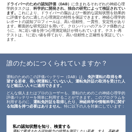
ドライバーのための認知評価（DAB）
に含まれるそれぞれの神経心理
学的タスクは、
科学的に開発され、独自の研究によって検証されてい
ます。
これにより、ドライバーの脳および一般的な認知状態を効果的
に評価するのに適した心理測定の特性を保証できます。神経心理学的
レポートの認知プロフィールは、高い信頼性、一貫性、安定性があり
ます。断面的な研究設計を用いて、クロンバッハのアルファ係数のよ
うに、.9に近い値を持つ心理測定統計が得られています。テスト-再
テストは、1に近い値を得ており、高い信頼性と正確性を実証してい
ます。
誰のためにつくられていますか？
運転のためのこの評価バッテリー（DAB）は、
免許運転の取得を希
望する若者、長い間運転していない人、運転免許証の取消を受けた人
など幅広い人々に適用できます。
どんな個人またはプロのユーザーも、運転のためのこの神経心理学的
評価バッテリーを簡単に利用することができます。このプログラムを
利用するのに、
運転免許証を取得したり、神経科学や情報科学に関す
る知識を持つ必要はありません
。特に以下の人を対象にしています：
私の認知状態を知り、検査する
運転で要求される認知能力の状態を測定したい若者、大人、高齢者