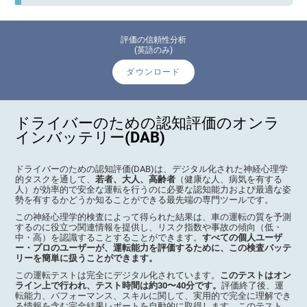
評価の信頼性分析
(英語のみ)
ダウンロード
ドライバーのための認知評価のオンラ
インバッテリー(DAB)
ドライバーのための認知評価(DAB)は、デジタル化された神経心理学
的タスクを通して、
若者、大人、高齢者
（健康な人、病気を有する
人）が効率的で安全な運転を行うのに必要な認知能力および最適な姿
勢を有するかどうか知ることができる最先端の専門ツールです。
この神経心理学的検査によって得られた結果は、車の運転の質を予測
するのに役立つ関連情報を提供し、リスク指数や事故の傾向（低・
中・高）を認識することすることができます。
すべての個人ユーザ
ー・プロのユーザーが、運転能力を評価するために、この検査バッテ
リーを簡単に扱うことができます。
この運転テストは完全にデジタル化されています。
このテストはオン
ライン上で行われ、テスト時間は約30〜40分です。
評価終了後、運
転能力、パフォーマンス、スキルに関して、実用的で完全に理解でき
る情報を含む完全結果レポートを自動的に取得します。このテスト