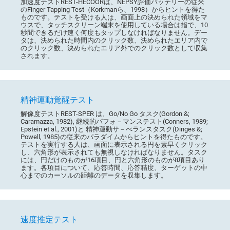
加速度テストREST-HECOORは、NEPSY評価バッテリーの従来
のFinger Tapping Test（Korkmanら、1998）からヒントを得た
ものです。テストを受ける人は、画面上の決められた領域をマ
ウスで、タッチスクリーン端末を使用している場合は指で、10
秒間できるだけ速く何度もタップしなければなりません。デー
タは、決められた時間内のクリック数、決められたエリア内で
のクリック数、決められたエリア外でのクリック数として収集
されます。
精神運動覚醒テスト
解像度テストREST-SPER は、Go/No Go タスク(Gordon &;
Caramazza, 1982), 継続的パフォ－マンステスト(Conners, 1989;
Epstein et al., 2001)と 精神運動サ－べランスタスク(Dinges &;
Powell, 1985)の従来のパラダイムからヒントを得たものです。
テストを実行する人は、画面に表示される円を素早くクリック
し、六角形が表示されても無視しなければなりません。タスク
には、円だけのものが16項目、円と六角形のものが8項目あり
ます。各項目について、応答時間、応答精度、ターゲットの中
心までのカーソルの距離のデータを収集します。
速度推定テスト