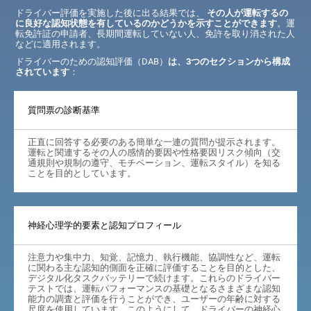
ドライバー評価を実施した後に出る結果では、
その人が運転するの
に良好な認知状態を有しているのかどうかを示すことができます
。運
転免許証の申請者、長期間運転していない人、免許を取り消された人
などに適用されます。
ドライバーのための認知評価（DAB）
は、3つのセクションから構成
されています
：
質問票の診断基準
正直に回答する必要のある簡単な一連の質問が提示されます。
運転と関連するその人の感情的要因や性格要因リスク傾向（交
通規則や規制の遵守、モチベーション、運転スタイル）を知る
ことを目的としています。
神経心理学的要素と認知プロフィール
注意力や集中力、知覚、記憶力、執行機能、協調性など、運転
に関わる主な認知的側面を正確に評価することを目的とした、
デジタル化タスクバッテリーで続けます。これらのドライバー
テストでは、運転パフォーマンスの基礎となるさまざまな認知
能力の調査と評価を行うことができ、ユーザーの年齢に対する
尺度を使用しています。このようにして、ドライバーの神経心