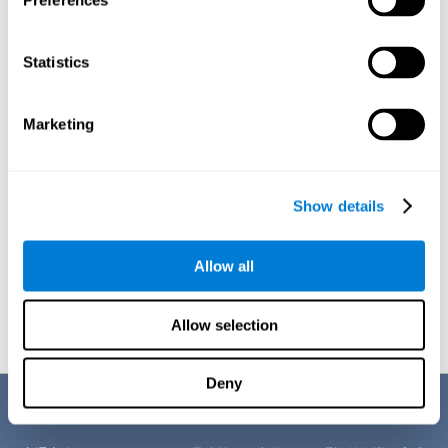
Preferences
ドライバーの認知的な強みと弱みを見極めたいとき
どのように脳の様々な領域が機能するかを理解することで、
Statistics
認知状態を判断し、長所と短所を認識することができます。
このバッテリーは、CogniFitのドライバーのための認知トレー
ニングのような適切なトレーニングの計画を簡単にするため
に、その人の問題が何であるか（例えば、記憶力や注意力の
Marketing
問題）を理解するのに役立ちます。
長く運転していない時
Show details
有効な運転免許証を持っていても、運転練習をしていない
と、街中や長距離の移動で車を運転していても安全ではない
と感じることがあります。最近子どもが産まれた人が、責任
の増大によって自分の能力が疑わしいと感じることは奇妙な
Allow all
ことでもありません。この運転に関する評価は、これらの状
況に対して認知能力と反射運動が適切なレベルかどうかを確
認するために利用できます。
Allow selection
Deny
質問表の診断基準の説明