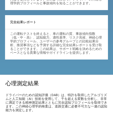
理学的プロフィールと事故傾向を知ることができます。
完全結果レポート
この運転テストを終えると、車の運転の質、事故傾向指数
（低・中・高）、認知能力、適性基準、リスク兆候、神経心理
学的プロフィール、ユーザーの参考グループとの比較結果分
析、推奨事項などを予測する詳細な完全結果レポートを受け取
ることができます。この結果は、サポート戦略を決めるための
ベースとなる貴重な情報やガイドラインを提供します。
心理測定結果
ドライバーのための認知評価（DAB）は、特許を取得したアルゴリズ
ムと人工知能（AI）技術を使用して、千を超える変数を分析し、非常
に満足できる精神測定結果とともに完全認知プロフィールを取得でき
ます。この神経心理学的検査は、道路交通に必要不可欠な一連の認知
能力を測定します。