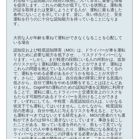
わる様々な認知能力の現在の状態について非常に重要な情報
を提供します。これらの能力が低下している状態は、運転免
許証を取得または更新しようとする人が、運転に最も適した
条件にないことを示しています。逆に、良い得点だと、安全
運転を行うのに十分な認知能力を持っていることになりま
す。
大切な人が年齢を重ねて運転ができなくなることを心配して
いる場合
認知症および軽度認知障害（MCI）は、ドライバーが車を運転
するために必要な能力を低下させ、、リスクドライバーにな
ります。―しかし、まだ軽度の段階にいる人の何割かは、追加
のリスクがなく運転試験に合格することができます。運転は
これらの問題を抱えている人の自立に大きく関係してくるの
で、運転をやめる必要があるかどうかを知ることが大切で
す。さらに、認知症の人は、自分自身の障害に対する意識の
低さから、自分で運転をやめる決断をすることはほとんどあ
りません。CogniFitの運転のための認知評価を定期的に利用す
ることで、運転に適したドライバーと交通安全上のリスクを
もたらす可能性のあるドライバーを見分けることができま
す。いずれにしても、中程度・高度認知症の人は、いかなる
状況下でも運転してはいけません。しかしながら、軽度認知
症の患者は、自分や他人に与えるリスクを考えると、どちら
も運転すべきではないとする研究もあり、MCIの患者のうち運
転ができるのは50％に過ぎないとしています。事故を起こし
たことがある、知っている道を外れたり、前もって見ていな
かった近くの人や車を検知したり、運転が気になる身近なド
ライバーなどのためにこの評価をする必要があることを示す
ことが出来る一連の警告サインがあります。これらの兆候の