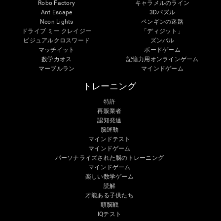
Robo Factory
キャラメルのライン
Ant Escape
3Dパズル
Neon Lights
ペンギンの迷路
ドライブ ミー クレイジー
「ディジット」
ビジュアルクロスワード
ズンバル
マッチイット
ボードゲーム
数学カオス
記憶力用オンラインゲーム
マーブルラン
マインドゲーム
トレーニング
特許
再販業者
認知発達
脳運動
マインドテスト
マインドゲーム
パーソナライズされた脳のトレーニング
マインドゲーム
楽しい数学ゲーム
読解
才能ある子供たち
頭脳戦
IQテスト