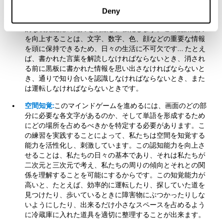
各文字が配置された場所を覚えて、すばやく識別しなけれ
Deny
ばなりません。このエクササイズを実践することで、短期
的な視覚記憶の能力を刺激し、強化します。この認識能力
を向上することは、文字、数字、色、顔などの重要な情報
を頭に保持できるため、日々の生活に不可欠です... たとえ
ば、書かれた言葉を解読しなければならないとき、消され
る前に黒板に書かれた情報を思い出さなければならないと
き、通りで知り合いを認識しなければならないとき、また
は運転しなければならないときです。
空間知覚:
このマインドゲームを進めるには、画面のどの部
分に必要な各文字があるのか、そして単語を形成するため
にどの場所を占めるべきかを特定する必要があります。こ
の練習を実践することによって、私たちは空間を知覚する
能力を活性化し、刺激しています。この認知能力を向上さ
せることは、私たちの日々の基本であり、それは私たちが
二次元と三次元で考え、私たちの周りの傾向とそれとの関
係を理解することを可能にするからです。この知覚能力が
高いと、たとえば、効率的に運転したり、探していた道を
見つけたり、歩いているときに障害物にぶつかったりしな
いようにしたり、出来るだけ小さなスペースを占めるよう
に冷蔵庫に入れた道具を適切に整理することが出来ます。