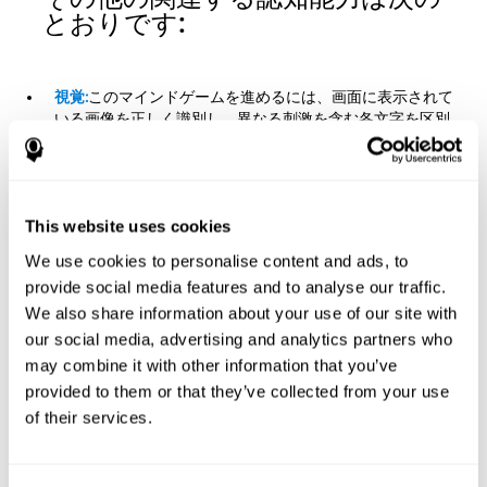
とおりです:
視覚:
このマインドゲームを進めるには、画面に表示されて
いる画像を正しく識別し、異なる刺激を含む各文字を区別
する必要があります。この練習を実践することによって、
私たちは視覚を活性化し、刺激しています。この重要な認
知能力を向上させることで、目に届く視覚情報をより効率
的に解釈することができます。一目で私たちの環境のすべ
This website uses cookies
ての要素を識別し、それらと迅速にやりとりすることを可
能にします。たとえば、テキストを読んで理解したり、自
We use cookies to personalise content and ads, to
動車を運転したり、さまざまな要素を正確かつ迅速に処理
provide social media features and to analyse our traffic.
したりする必要がある場合です。
We also share information about your use of our site with
計画力:
このマインドゲームのレベルを超えるためには、動
our social media, advertising and analytics partners who
きを実行するための正しい順序を予想して決定し、できる
may combine it with other information that you’ve
だけ少ない数の動きでターゲット単語を構成する文字を順
provided to them or that they’ve collected from your use
序付けて達成する必要があります。この練習を実践するこ
of their services.
とによって、私たちは計画能力を活性化し、強化します。
この重要な認知能力を向上させることは、「将来について
考える」こと、そしてタスクを実行するための、またタス
クを行う正しい方法を精神的に予想または特定の目標に到