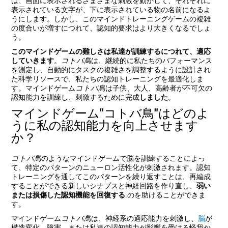
は、画面に表示されるさまざまな刺激を動かして、それぞれに
表示されている文字が、下に表示されている物の名前になるよ
うにします。しかし、このマインドトレーニングゲームの複雑
の度合いが増すにつれて、認知的要求はより大きくなるでしょ
う。
このマインドゲームの難しさは私達が訓練するにつれて、適応
していきます
。
コトバ鳥
は、継続的に私たちのパフォーマンス
を測定し、自動的にタスクの複雑さを調整するように設計され
た科学リソースで、私たちの認知トレーニングを最適化しま
す。マインドゲーム
コトバ鳥
は子供、大人、高齢者が不可欠の
認知能力を訓練し、刺激するために完成
しました
。
マインドゲーム"コトバ鳥"はどのよ
うに私の認知能力を向上させます
か？
コトバ鳥
のようなマインドゲームで脳を訓練することによっ
て、特定のパターンのニューロン活性化が刺激されます。認知
トレーニングを通してこのパターンを繰り返すことは、再編成
することができる新しいシナプスと神経回路を作り直し、
弱い
または損傷した認知機能を回復する
.のを助けることができま
す。
マインドゲーム
コトバ鳥
は、神経系の適応能力を刺激し、
脳
が
構造変化、障害、または私達の認知能力が影響を受ける怪我か