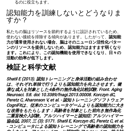
るのに役立ちます。
認知能力を訓練しないとどうなりま
すか？
私たちの脳はリソースを節約するように設計されているため、
使わない接続を排除する傾向があります。したがって、
認知能
力が通常使用されない場合
、脳はそのニューロン活性化パター
ンのリソースを提供しないため、
認知能力はますます弱くなり
ます
。これにより、この認知機能を使用できなくなり、日々の
活動の効率が低下します。
検証と科学文献
Shatil E (2013). 認知トレーニングと身体活動の組み合わせ
は、それぞれ単独で行うよりも認知能力を向上させます。健
康な成人を対象とした4条件の無作為化比較試験. Front. Aging
Neurosci. 5:8. doi: 10.3389/fnagi.2013.00008. Korczyn dC,
Peretz C, Aharonson V, et al. - 認知トレーニングソフトウェア
CogniFitは、従来のコンピュータゲームよりも認知能力に大き
な改善をもたらします：高齢者を対象とした前向き無作為化
二重盲検介入試験。アルツハイマーと認知症: アルツハイマー
協会誌, 2007, 三 (3): S171. Shatil E, Korczyn dC, Peretz C, et al.
- コンピュータによる認知トレーニングで高齢者の認知能力を