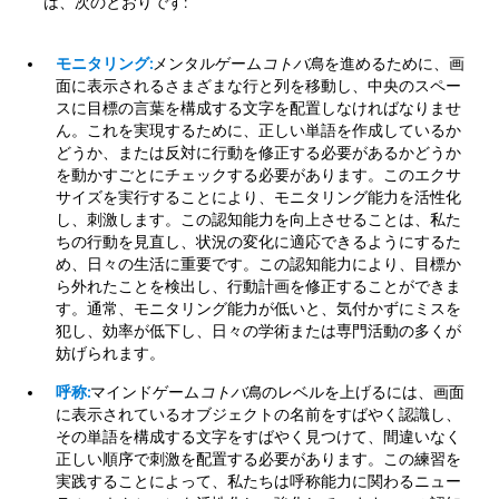
は、次のとおりです:
モニタリング:
メンタルゲーム
コトバ鳥
を進めるために、画
面に表示されるさまざまな行と列を移動し、中央のスペー
スに目標の言葉を構成する文字を配置しなければなりませ
ん。これを実現するために、正しい単語を作成しているか
どうか、または反対に行動を修正する必要があるかどうか
を動かすごとにチェックする必要があります。このエクサ
サイズを実行することにより、モニタリング能力を活性化
し、刺激します。この認知能力を向上させることは、私た
ちの行動を見直し、状況の変化に適応できるようにするた
め、日々の生活に重要です。この認知能力により、目標か
ら外れたことを検出し、行動計画を修正することができま
す。通常、モニタリング能力が低いと、気付かずにミスを
犯し、効率が低下し、日々の学術または専門活動の多くが
妨げられます。
呼称:
マインドゲーム
コトバ鳥
のレベルを上げるには、画面
に表示されているオブジェクトの名前をすばやく認識し、
その単語を構成する文字をすばやく見つけて、間違いなく
正しい順序で刺激を配置する必要があります。この練習を
実践することによって、私たちは呼称能力に関わるニュー