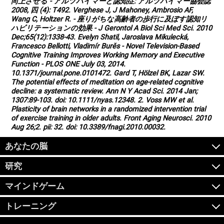
向上させる - アルツハイマーと認知症: アルツハイマー協会誌
2008, 四 (4): T492. Verghese J, J Mahoney, Ambrosio AF,
Wang C, Holtzer R. - 座りがちな高齢者の歩行に及ぼす認知リ
ハビリテーションの効果 - J Gerontol A Biol Sci Med Sci. 2010
Dec;65(12):1338-43. Evelyn Shatil, Jaroslava Mikulecká,
Francesco Bellotti, Vladimír Burěs - Novel Television-Based
Cognitive Training Improves Working Memory and Executive
Function - PLOS ONE July 03, 2014.
10.1371/journal.pone.0101472. Gard T, Hölzel BK, Lazar SW.
The potential effects of meditation on age-related cognitive
decline: a systematic review. Ann N Y Acad Sci. 2014 Jan;
1307:89-103. doi: 10.1111/nyas.12348. 2. Voss MW et al.
Plasticity of brain networks in a randomized intervention trial
of exercise training in older adults. Front Aging Neurosci. 2010
Aug 26;2. pii: 32. doi: 10.3389/fnagi.2010.00032.
あなたの脳
研究
マインドゲーム
トレーニング