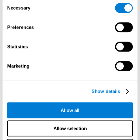
Consent
達することを可能にするので、私達の日々の基本です。例
Necessary
Selection
えば、学校の課題をどのように解決しようとしているの
か、特定の場所にどのように到達しようとしているのか、
作品を構築するのか、目的を達成するために取り組まなけ
Preferences
ればならない課題はどれかなどです。
認知の柔軟性:
このメンタルゲームを進めていくと、ランダ
Statistics
ムに位置を変える緑色の刺激が現れてきます。レベルをク
リアするには、動きとゲーム戦略をこれらの新しい変化す
る予期しない状況に適応させる必要があります。このメン
Marketing
タルエクササイズを実践することで、認知の柔軟性を刺激
し、活性化しています。この認知能力は、流動的な知能
と、柔軟で効率的に新しい問題を解決する器用さに関連し
ています。優れた認知の柔軟性により、私たちがやってい
ることは機能しないとか、または機能しなくなったことを
Show details
認識でき、新しい状況に適切に適応するために行動、思
考、意見を再調整するのに役立ちます。認知の柔軟性は、
日常生活のあらゆる分野、労働、学術、社会など...でより
Allow all
効果的にするのに役立ちます。
短期視覚記憶:
メンタルゲーム
コトバ鳥
は目標の単語を構成
Allow selection
する文字の順序付けを達成するために、適切な一連の動作
を効率的に確立できることが必要です。これを行うには、