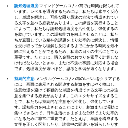
認知処理速度:
マインドゲーム
コトバ鳥
では時間は限られて
います。レベルを通過するためには、私たちは素早く反応
し、単語を解読し、可能な限り最速の方法で構成されてい
る文字を並べる必要があります。この練習を実行すること
によって、私たちは認知処理速度を活性化し、強化するの
を助けています。この認知能力を向上させることは、私た
ちが直面している精神的課題をより効率的に解決し、情報
を受け取ってから理解し反応するまでにかかる時間を最小
限に抑えることができるため、私達の日々の生活にとても
重要です。たとえば、購入金額のおつりを素早く計算しな
ければならないときや、または不測の事態に対応する場合
です。処理速度が速いほど、思考と学習が速くなります。
持続的注意:
メンタルゲーム
コトバ鳥
のレベルをクリアする
には、画面に表示される関連する刺激をすばやく検出し、
注意散漫を避けて客観的な単語を構成できる文字にのみ注
意を集中する必要があります。このエクササイズをするこ
とで、私たちは持続的な注意を活性化し、強化していま
す。認知能力を向上させることにより、刺激または活動に
集中できるので、日常生活のさまざまな分野でより効率的
になるために非常に重要です。たとえば、単語を構成する
文字を正しく区別したり、読書中の間違いを減らしたりす