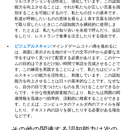
ラルコネクションを活性化し、強化しています。この認知
能力を向上させることは、それが私たちが正しい言葉を識
別することを可能にするので、私たちの日々の基本です。
私達が呼称したいものの意味を最もよく表す言葉を頭の中
で取り戻したいときにこの認知能力を継続的に使用しま
す。たとえば、私たちの知り合いを名前で呼んだり、会話
をしたり、レストランで食事を注文したりする場合です。
ビジュアルスキャン:
マインドゲーム
コトバ鳥
を進めるに
は、画面に表示される他のすべての文字の中から必要な文
字をすばやく見つけて配置する必要があります。このゲー
ムの目的はできるだけ短い時間で単語を完成させることで
す。この練習を実践することによって、私たちはビジュア
ルスキャンの能力を活性化し、刺激しています。この認知
能力を向上させることは日々の基本的なことです。なぜな
ら、自分の目で見つけたいものを見つけることができるか
らです。十分な視覚的探査能力により、私たちは周囲の関
連情報を迅速かつ効率的、活動的に検索することができま
す。たとえば、コンピュータのフォルダ内のファイルを探
したり、テキスト内の誤りを探したりする必要がある場合
などです。
その他の関連する認知能力は次の