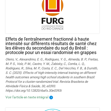
Effets de l'entraînement fractionné à haute
intensité sur différents résultats de santé chez
les élèves du secondaire du sud du Brésil :
protocole pour un essai randomisé en grappes
Oleiro, V., Alexandrino, E. G., Rodrigues, Y. G., Almeida, B. P., Freitas,
M. P. S., Volz, P. M., Castro, Y. M., Zabisky, C., Corrêa, L. Q.,
Rodrigues, R., Silva, M. P., Costa, E. C., Del Vecchio, F. B., & Dumith,
S. C. (2025). Effects of high-intensity interval training on different
health outcomes among high school students in southern Brazil:
Protocol for a cluster-randomized trial. Revista Brasileira de
Atividade Física & Saúde, 30, e0393.
https://doi.org/10.12820/rbafs.30e0393i
Voir l'article en texte intégral