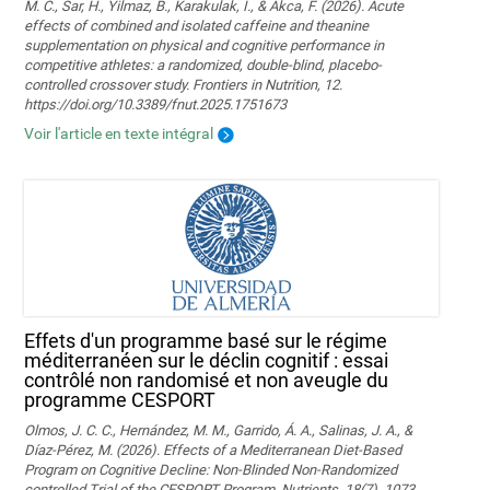
M. C., Sar, H., Yilmaz, B., Karakulak, I., & Akca, F. (2026). Acute
effects of combined and isolated caffeine and theanine
supplementation on physical and cognitive performance in
competitive athletes: a randomized, double-blind, placebo-
controlled crossover study. Frontiers in Nutrition, 12.
https://doi.org/10.3389/fnut.2025.1751673
Voir l'article en texte intégral
Effets d'un programme basé sur le régime
méditerranéen sur le déclin cognitif : essai
contrôlé non randomisé et non aveugle du
programme CESPORT
Olmos, J. C. C., Hernández, M. M., Garrido, Á. A., Salinas, J. A., &
Díaz-Pérez, M. (2026). Effects of a Mediterranean Diet-Based
Program on Cognitive Decline: Non-Blinded Non-Randomized
controlled Trial of the CESPORT Program. Nutrients, 18(7), 1073.