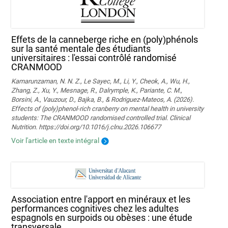
Effets de la canneberge riche en (poly)phénols
sur la santé mentale des étudiants
universitaires : l'essai contrôlé randomisé
CRANMOOD
Kamarunzaman, N. N. Z., Le Sayec, M., Li, Y., Cheok, A., Wu, H.,
Zhang, Z., Xu, Y., Mesnage, R., Dalrymple, K., Pariante, C. M.,
Borsini, A., Vauzour, D., Bajka, B., & Rodriguez-Mateos, A. (2026).
Effects of (poly)phenol-rich cranberry on mental health in university
students: The CRANMOOD randomised controlled trial. Clinical
Nutrition. https://doi.org/10.1016/j.clnu.2026.106677
Voir l'article en texte intégral
Association entre l'apport en minéraux et les
performances cognitives chez les adultes
espagnols en surpoids ou obèses : une étude
transversale.