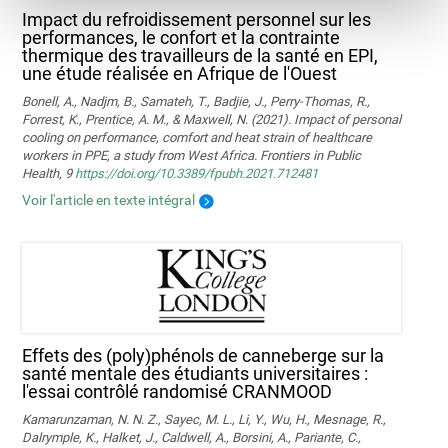
Impact du refroidissement personnel sur les
performances, le confort et la contrainte
thermique des travailleurs de la santé en EPI,
une étude réalisée en Afrique de l'Ouest
Bonell, A., Nadjm, B., Samateh, T., Badjie, J., Perry-Thomas, R.,
Forrest, K., Prentice, A. M., & Maxwell, N. (2021). Impact of personal
cooling on performance, comfort and heat strain of healthcare
workers in PPE, a study from West Africa. Frontiers in Public
Health, 9
https://doi.org/10.3389/fpubh.2021.712481
Voir l'article en texte intégral
Effets des (poly)phénols de canneberge sur la
santé mentale des étudiants universitaires :
l'essai contrôlé randomisé CRANMOOD
Kamarunzaman, N. N. Z., Sayec, M. L., Li, Y., Wu, H., Mesnage, R.,
Dalrymple, K., Halket, J., Caldwell, A., Borsini, A., Pariante, C.,