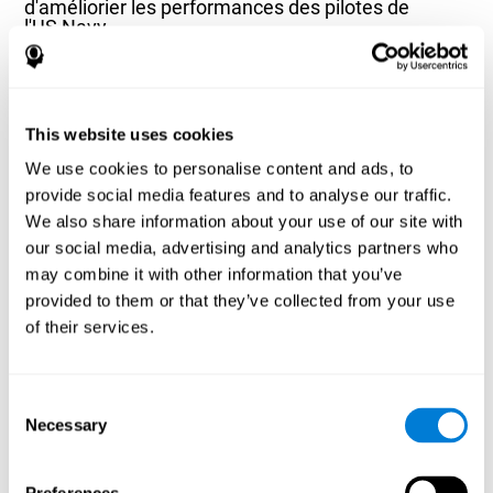
d'améliorier les performances des pilotes de
l'US Navy
Joseph F.Chandler, Richard D. Arnold, Jeffrey B. Phillips, Ashley E.
Turnmire - Predicting individual differences in response to sleep
loss: application of current techniques - Aviation, Space, and
Environmental Medicine - Septembre 2013; 84(9):927-37
This website uses cookies
Article complet disponible via PubMed
We use cookies to personalise content and ads, to
provide social media features and to analyse our traffic.
We also share information about your use of our site with
our social media, advertising and analytics partners who
may combine it with other information that you’ve
provided to them or that they’ve collected from your use
L'influence des habitudes saines sur les
of their services.
fonctions cognitives dans un groupe de patients
hémodialysés
Olczyk, P., Jerzak, P., Letachowicz, K., Gołębiowski, T., Krajewska,
Consent
M., & Kusztal, M. (2023). The Influence of Healthy Habits on
Necessary
Selection
Cognitive Functions in a Group of Hemodialysis Patients. Journal
Of Clinical Medicine, 12(5), 2042.
https://doi.org/10.3390/jcm12052042