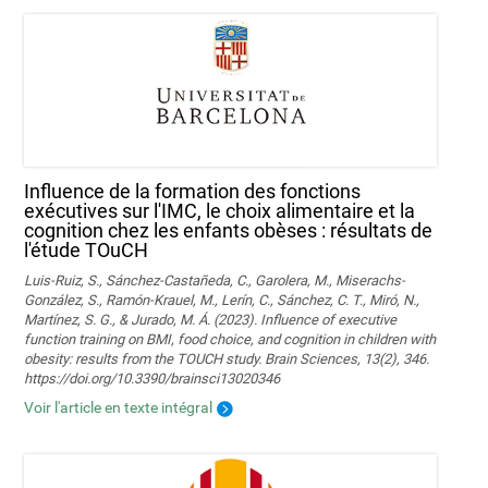
Influence de la formation des fonctions
exécutives sur l'IMC, le choix alimentaire et la
cognition chez les enfants obèses : résultats de
l'étude TOuCH
Luis-Ruiz, S., Sánchez-Castañeda, C., Garolera, M., Miserachs-
González, S., Ramón-Krauel, M., Lerín, C., Sánchez, C. T., Miró, N.,
Martí­nez, S. G., & Jurado, M. Á. (2023). Influence of executive
function training on BMI, food choice, and cognition in children with
obesity: results from the TOUCH study. Brain Sciences, 13(2), 346.
https://doi.org/10.3390/brainsci13020346
Voir l'article en texte intégral