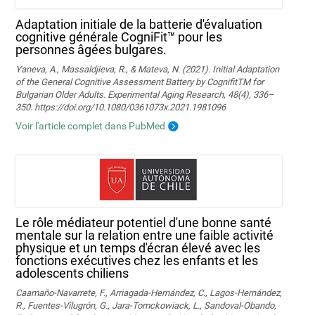
Adaptation initiale de la batterie d'évaluation
cognitive générale CogniFit™ pour les
personnes âgées bulgares.
Yaneva, A., Massaldjieva, R., & Mateva, N. (2021). Initial Adaptation
of the General Cognitive Assessment Battery by CognifitTM for
Bulgarian Older Adults. Experimental Aging Research, 48(4), 336–
350. https://doi.org/10.1080/0361073x.2021.1981096
Voir l'article complet dans PubMed
Le rôle médiateur potentiel d'une bonne santé
mentale sur la relation entre une faible activité
physique et un temps d'écran élevé avec les
fonctions exécutives chez les enfants et les
adolescents chiliens
Caamaño-Navarrete, F., Arriagada-Hernández, C., Lagos-Hernández,
R., Fuentes-Vilugrón, G., Jara-Tomckowiack, L., Sandoval-Obando,