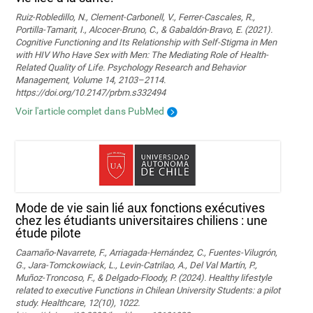
Ruiz-Robledillo, N., Clement-Carbonell, V., Ferrer-Cascales, R.,
Portilla-Tamarit, I., Alcocer-Bruno, C., & Gabaldón-Bravo, E. (2021).
Cognitive Functioning and Its Relationship with Self-Stigma in Men
with HIV Who Have Sex with Men: The Mediating Role of Health-
Related Quality of Life. Psychology Research and Behavior
Management, Volume 14, 2103–2114.
https://doi.org/10.2147/prbm.s332494
Voir l'article complet dans PubMed
Mode de vie sain lié aux fonctions exécutives
chez les étudiants universitaires chiliens : une
étude pilote
Caamaño-Navarrete, F., Arriagada-Hernández, C., Fuentes-Vilugrón,
G., Jara-Tomckowiack, L., Levin-Catrilao, A., Del Val Martín, P.,
Muñoz-Troncoso, F., & Delgado-Floody, P. (2024). Healthy lifestyle
related to executive Functions in Chilean University Students: a pilot
study. Healthcare, 12(10), 1022.