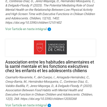
E., Contreras-Díaz, G., Jerez-Mayorga, D., Hernández-Mosqueira, C.,
& Delgado-Floody, P. (2025). The Potential Mediating Role of Good
Mental Health on the Relationship Between Low Physical Activity
and High Screen Time with Executive Functions in Chilean Children
and Adolescents. Children, 12(10), 1402.
https://doi.org/10.3390/children12101402
Voir l'article en texte intégral
Association entre les habitudes alimentaires et
la santé mentale et les fonctions exécutives
chez les enfants et les adolescents chiliens
Caamaño-Navarrete, F., del-Cuerpo, I., Arriagada-Hernández, C.,
Cresp-Barria, M., Hernández-Mosqueira, C., Contreras-Díaz, G.,
Valdés-Badilla, P., Jerez-Mayorga, D., & Delgado-Floody, P. (2025).
Association Between Food Habits with Mental Health and
Executive Function in Chilean Children and Adolescents. Children,
12(3), 268. https://doi.org/10.3390/children12030268
Voir l'article en texte intégral