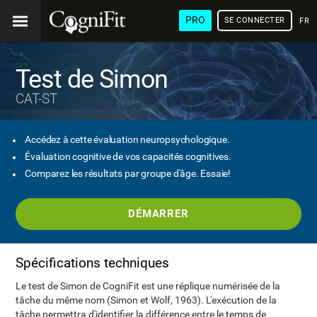
PRO
SE CONNECTER
FRA
Test de Simon
CAT-ST
Accédez à cette évaluation neuropsychologique.
Évaluation cognitive de vos capacités cognitives.
Comparez les résultats par groupe d'âge. Essaie!
DÉMARRER
Spécifications techniques
Le test de Simon de CogniFit est une réplique numérisée de la
tâche du même nom (Simon et Wolf, 1963). L'exécution de la
tâche permettra d'identifier la différence entre le temps de