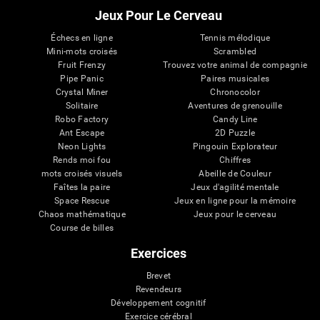
Jeux Pour Le Cerveau
Échecs en ligne
Tennis mélodique
Mini-mots croisés
Scrambled
Fruit Frenzy
Trouvez votre animal de compagnie
Pipe Panic
Paires musicales
Crystal Miner
Chronocolor
Solitaire
Aventures de grenouille
Robo Factory
Candy Line
Ant Escape
2D Puzzle
Neon Lights
Pingouin Explorateur
Rends moi fou
Chiffres
mots croisés visuels
Abeille de Couleur
Faîtes la paire
Jeux d'agilité mentale
Space Rescue
Jeux en ligne pour la mémoire
Chaos mathématique
Jeux pour le cerveau
Course de billes
Exercices
Brevet
Revendeurs
Développement cognitif
Exercice cérébral