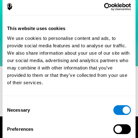
This website uses cookies
We use cookies to personalise content and ads, to
provide social media features and to analyse our traffic.
We also share information about your use of our site with
our social media, advertising and analytics partners who
may combine it with other information that you’ve
Références
provided to them or that they’ve collected from your use
of their services.
Simon, J. R., and Wolf, J. D. (1963). Choice reaction times as a
function of angular stimulus-response correspondence and age.
Ergonomics, 6, 99–105.
Consent
Necessary
Selection
Preferences