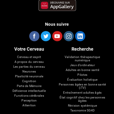
Nous suivre
Votre Cerveau
Recherche
Cerveau et esprit
Validation thérapeutique
numérique
A propos du cerveau
Jeux d'ordinateur
Les parties du cerveau
Adultes en bonne santé
Neurones
Pilotes
Plasticité neuronale
Évaluation holistique
Cognition
Personnes âgées en bonne santé
Perte de Mémoire
(iTV)
Déficience intellectuelle
Entraînement adultes âgés
Functions cérébrales
État cognitif chez les personnes
Perception
âgées
Attention
Révision systémique
Taxonomie SG4D