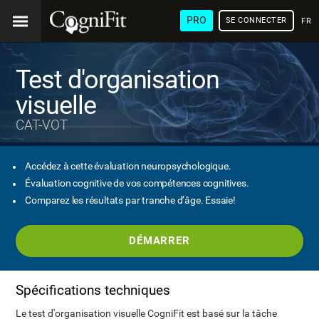
PRO
SE CONNECTER
FRA
Test d'organisation
visuelle
CAT-VOT
Accédez à cette évaluation neuropsychologique.
Évaluation cognitive de vos compétences cognitives.
Comparez les résultats par tranche d’âge. Essaie!
DÉMARRER
Spécifications techniques
Le test d'organisation visuelle CogniFit est basé sur la tâche