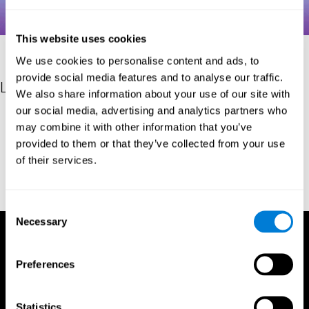
This website uses cookies
We use cookies to personalise content and ads, to
provide social media features and to analyse our traffic.
Les références
We also share information about your use of our site with
our social media, advertising and analytics partners who
Hooper, H. E. (1983). Hooper Visual Organization Test Manual.
may combine it with other information that you’ve
Los Angeles, CA: Western Psychological Services.
provided to them or that they’ve collected from your use
Merten, T. (2004). A Short Version of the Hooper Visual
of their services.
Organization Test: Reliability and Validity. Applied
neuropsychology, 11(2), 99-102.
https://doi.org/10.1207/s15324826an1102_5
Consent
Necessary
Selection
Preferences
Statistics