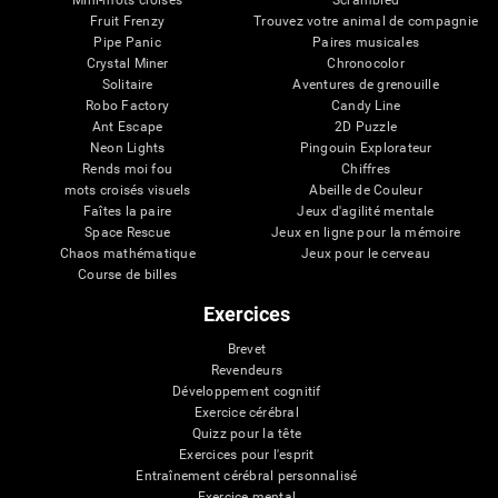
Mini-mots croisés
Scrambled
Fruit Frenzy
Trouvez votre animal de compagnie
Pipe Panic
Paires musicales
Crystal Miner
Chronocolor
Solitaire
Aventures de grenouille
Robo Factory
Candy Line
Ant Escape
2D Puzzle
Neon Lights
Pingouin Explorateur
Rends moi fou
Chiffres
mots croisés visuels
Abeille de Couleur
Faîtes la paire
Jeux d'agilité mentale
Space Rescue
Jeux en ligne pour la mémoire
Chaos mathématique
Jeux pour le cerveau
Course de billes
Exercices
Brevet
Revendeurs
Développement cognitif
Exercice cérébral
Quizz pour la tête
Exercices pour l'esprit
Entraînement cérébral personnalisé
Exercice mental