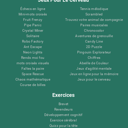
Échecs en ligne
Tennis mélodique
Mini-mots croisés
Scrambled
Fruit Frenzy
Trouvez votre animal de compagnie
Pipe Panic
Paires musicales
Crystal Miner
Chronocolor
Solitaire
Aventures de grenouille
Robo Factory
Candy Line
Ant Escape
2D Puzzle
Neon Lights
Pingouin Explorateur
Rends moi fou
Chiffres
mots croisés visuels
Abeille de Couleur
Faîtes la paire
Jeux d'agilité mentale
Space Rescue
Jeux en ligne pour la mémoire
Chaos mathématique
Jeux pour le cerveau
Course de billes
Exercices
Brevet
Revendeurs
Développement cognitif
Exercice cérébral
Quizz pour la tête