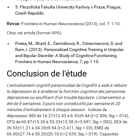
5. Filozofická Fakulta Univerzity Karlovy v Praze, Prague,
Czech Republic.
Revue
: Frontiers in Human Neuroscience (2013), vol. 7: 1-10.
Citez cet article (format APA):
Preiss, M., Shatil, E., Čermáková, R., Cimermanová, D. and
Ram, I. (2013). Personalized Cognitive Training in Unipolar
and Bipolar Disorder: A Study of Cognitive Functioning.
Frontiers in Human Neuroscience, 7, pp.1-10.
Conclusion de l'étude
L’entraînement cognitif personnalisé de CogniFit a aidé à réduire
la dépression et à améliorer la fonction cognitive des personnes
dépressives ou souffrant d’un trouble bipolaire. L’intervention a
été de 8 semaines, 3 jours non consécutifs par semaine et 20
minutes d’entraînement à chaque session.
. Indices de
dépression: BDI de 14.27±12.43 à 8.33±9.44 (t=2.806, Sig.=.014),
CFQ de 60.87±15.26 à 53.33±13.58 (t=3.697, Sig.=.002), DEX de
39.53±11.21 à 34.20±9.94 (t=2.411, Sig.=.03), EMQ de
66.00±27.74 à 50.20±20.10 (t=2.639, Sig.=.019). Capacités