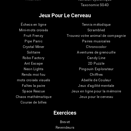
Taxonomie SG4D
Jeux Pour Le Cerveau
Échecs en ligne
Tennis mélodique
Mini-mots croisés
Scrambled
Fruit Frenzy
Trouvez votre animal de compagnie
Pipe Panic
Paires musicales
Crystal Miner
Chronocolor
Solitaire
Aventures de grenouille
Robo Factory
Candy Line
Ant Escape
2D Puzzle
Neon Lights
Pingouin Explorateur
Rends moi fou
Chiffres
mots croisés visuels
Abeille de Couleur
Faîtes la paire
Jeux d'agilité mentale
Space Rescue
Jeux en ligne pour la mémoire
Chaos mathématique
Jeux pour le cerveau
Course de billes
Exercices
Brevet
Revendeurs