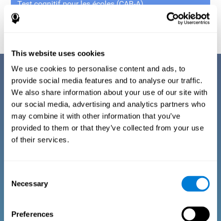
Test cognitif pour les écoles (CAB-A)
This website uses cookies
We use cookies to personalise content and ads, to
provide social media features and to analyse our traffic.
Entraînement cognitif de
We also share information about your use of our site with
our social media, advertising and analytics partners who
votre famille
may combine it with other information that you’ve
provided to them or that they’ve collected from your use
La plateforme familiale de CogniFit consiste en un
of their services.
entraînement cognitif à travers des jeux
informatiques divertissants. Cette technologie est
destinée à l’entraînement cérébral familial et/ou à la
Consent
rééducation cognitive. Grâce à des données
Necessary
Selection
cognitives obtenues par des scores standardisés
en fonction de l'âge et du sexe, il permet aux
familles de :
Preferences