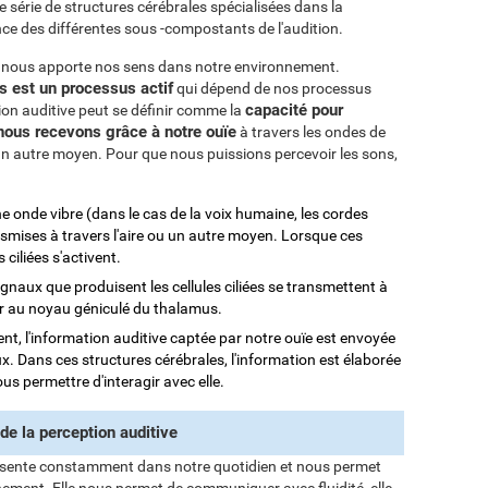
série de structures cérébrales spécialisées dans la
ce des différentes sous -compostants de l'audition.
que nous apporte nos sens dans notre environnement.
ns est un processus actif
qui dépend de nos processus
capacité pour
ion auditive peut se définir comme la
e nous recevons grâce à notre ouïe
à travers les ondes de
 un autre moyen. Pour que nous puissions percevoir les sons,
e onde vibre (dans le cas de la voix humaine, les cordes
nsmises à travers l'aire ou un autre moyen. Lorsque ces
s ciliées s'activent.
signaux que produisent les cellules ciliées se transmettent à
er au noyau géniculé du thalamus.
ent, l'information auditive captée par notre ouïe est envoyée
x. Dans ces structures cérébrales, l'information est élaborée
s permettre d'interagir avec elle.
de la perception auditive
résente constamment dans notre quotidien et nous permet