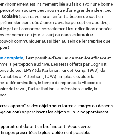
environnement est intimement liée au fait d'avoir une bonne
 perception auditive peut nous être d'une grande aide et ceci
 scolaire
(pour savoir si un enfant a besoin de soutien
mpréhension sont dûs à une mauvaise perception auditive),
si le patient comprend correctement les indications données
domaine
environnement du jour le jour) ou dans le
 pouvoir communiquer aussi bien au sein de l'entreprise que
pter).
ue complète
, il est possible d'évaluer de manière efficace et
mme la perception auditive. Les tests offerts par CogniFit
spirés du test EPSY (de Korkman, Kirk et Kemp, 1998), du
riables of Attention (TOVA). En plus d'évaluer la
rer la dénomination, le temps de réponse, la vitesse de
re de travail, l'actualisation, la mémoire visuelle, la
ance.
verrez apparaître des objets sous forme d'images ou de sons.
ge ou son) apparaissent les objets ou s'ils n'apparaissent
 apparaîtront durant un bref instant. Vous devrez
 images présentées le plus rapidement possible.