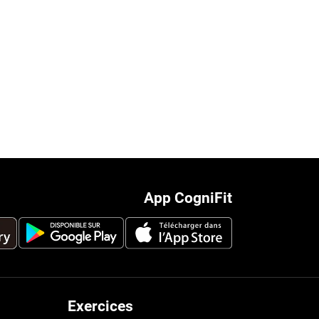
App CogniFit
Exercices