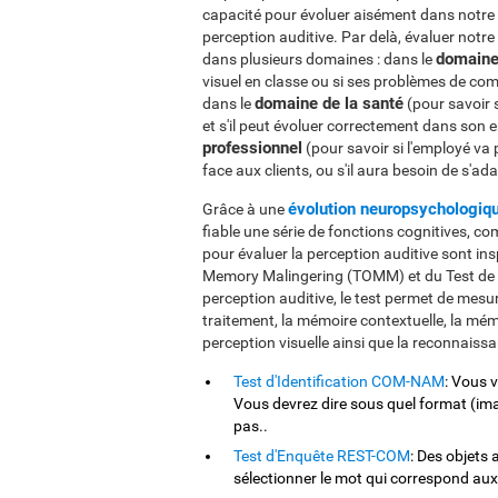
capacité pour évoluer aisément dans notre 
perception auditive. Par delà, évaluer notre
domaine
dans plusieurs domaines : dans le
visuel en classe ou si ses problèmes de co
domaine de la santé
dans le
(pour savoir 
et s'il peut évoluer correctement dans son 
professionnel
(pour savoir si l'employé va
face aux clients, ou s'il aura besoin de s'ada
évolution neuropsychologiq
Grâce à une
fiable une série de fonctions cognitives, co
pour évaluer la perception auditive sont in
Memory Malingering (TOMM) et du Test de Va
perception auditive, le test permet de mesu
traitement, la mémoire contextuelle, la mémoi
perception visuelle ainsi que la reconnaiss
Test d'Identification COM-NAM
: Vous 
Vous devrez dire sous quel format (ima
pas..
Test d'Enquête REST-COM
: Des objets
sélectionner le mot qui correspond aux