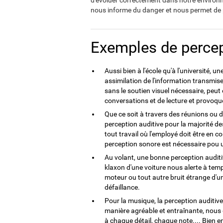
d'évoluer correctement dans notre environn
nous informe du danger et nous permet de p
Exemples de percep
Aussi bien à l'école qu'à l'université, 
assimilation de l'information transmis
sans le soutien visuel nécessaire, pe
conversations et de lecture et provo
Que ce soit à travers des réunions ou 
perception auditive pour la majorité de
tout travail où l'employé doit être en c
perception sonore est nécessaire pou u
Au volant, une bonne perception auditiv
klaxon d'une voiture nous alerte à temps
moteur ou tout autre bruit étrange d'u
défaillance.
Pour la musique, la perception auditiv
manière agréable et entraînante, nous d
à chaque détail, chaque note.... Bien 