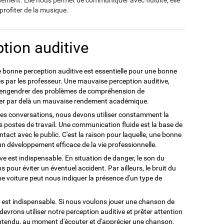
ement. Elle nous permet de communiquer avec fluidité, elle
rofiter de la musique.
tion auditive
une bonne perception auditive est essentielle pour une bonne
es par les professeur. Une mauvaise perception auditive,
ut engendrer des problèmes de compréhension de
quer par delà un mauvaise rendement académique.
des conversations, nous devons utiliser constamment la
s postes de travail. Une communication fluide est la base de
ontact avec le public. C'est la raison pour laquelle, une bonne
n développement efficace de la vie professionnelle.
e est indispensable. En situation de danger, le son du
 pour éviter un éventuel accident. Par ailleurs, le bruit du
ne voiture peut nous indiquer la présence d'un type de
e est indispensable. Si nous voulons jouer une chanson de
evrons utiliser notre perception auditive et prêter attention
entendu, au moment d'écouter et d'apprécier une chanson,