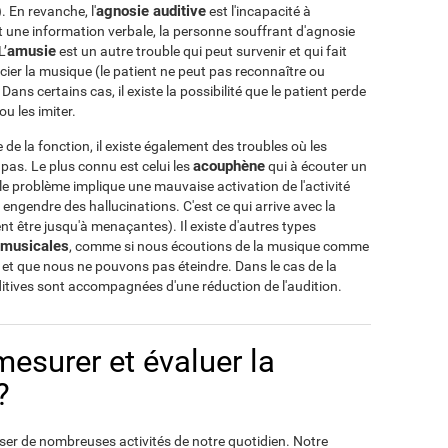
agnosie auditive
 En revanche, l'
est l'incapacité à
st une information verbale, la personne souffrant d'agnosie
amusie
L’
est un autre trouble qui peut survenir et qui fait
écier la musique (le patient ne peut pas reconnaître ou
ns certains cas, il existe la possibilité que le patient perde
u les imiter.
e de la fonction, il existe également des troubles où les
acouphène
pas. Le plus connu est celui les
qui à écouter un
le problème implique une mauvaise activation de l'activité
 engendre des hallucinations. C'est ce qui arrive avec la
nt être jusqu'à menaçantes). Il existe d'autres types
 musicales
, comme si nous écoutions de la musique comme
pas et que nous ne pouvons pas éteindre. Dans le cas de la
uditives sont accompagnées d'une réduction de l'audition.
surer et évaluer la
?
iser de nombreuses activités de notre quotidien. Notre