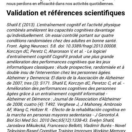
nous perdons en efficacité dans nos activités quotidiennes.
Validation et références scientifiques
Shatil E (2013). L'entraînement cognitif et l'activité physique
combinés améliorent les capacités cognitives davantage
qu'individuellement. Un essai contrôlé portant sur quatre
conditions randomisées chez des adultes en bonne santé.
Front. Aging Neurosci. 5:8. doi: 10.3389/fnagi.2013.00008.
Korczyn dC, Peretz C, Aharonson V, et al. - Le logiciel
d'entraînement cognitif CogniFit produit une plus grande
amélioration des performances cognitives que les jeux
informatiques classiques : étude prospective, randomisée et à
double insu de l'intervention chez les personnes âgées.
Alzheimer y Demencia: El diario de la Asociación de Alzheimer
de 2007, tres (3): S171. Shatil E, Korczyn dC, Peretzc C, et al. -
Amélioration des performances cognitives des personnes
âgées grâce à un entraînement cognitif informatisé -
Alzheimer et Démence : Journal de l'Association d'Alzheimer
de 2008; cuatro (4): T492. Verghese J, J Mahoney, Ambrosio
AF, Wang C, Holtzer R. - Efecto de la rehabilitación cognitiva en
la marcha en personas mayores sedentarias - J Gerontol A
Biol Sci Med Sci. 2010 Dec;65(12):1338-43. Evelyn Shatil,
Jaroslava Mikulecká, Francesco Bellotti, Vladimír Burěs - Novel
Television-Based Cognitive Training Improves Working Memory