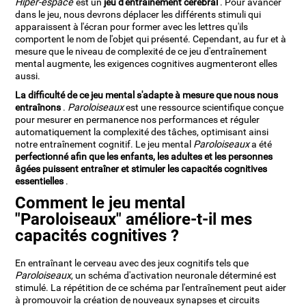
Hiper-espace
est un
jeu d'entraînement cérébral
. Pour avancer
dans le jeu, nous devrons déplacer les différents stimuli qui
apparaissent à l'écran pour former avec les lettres qu'ils
comportent le nom de l'objet qui présenté. Cependant, au fur et à
mesure que le niveau de complexité de ce jeu d'entraînement
mental augmente, les exigences cognitives augmenteront elles
aussi.
La difficulté de ce jeu mental s'adapte à mesure que nous nous
entraînons
.
Paroloiseaux
est une ressource scientifique conçue
pour mesurer en permanence nos performances et réguler
automatiquement la complexité des tâches, optimisant ainsi
notre entraînement cognitif. Le jeu mental
Paroloiseaux
a été
perfectionné afin que les enfants, les adultes et les personnes
âgées puissent entraîner et stimuler les capacités cognitives
essentielles
.
Comment le jeu mental
"Paroloiseaux" améliore-t-il mes
capacités cognitives ?
En entraînant le cerveau avec des jeux cognitifs tels que
Paroloiseaux
, un schéma d'activation neuronale déterminé est
stimulé. La répétition de ce schéma par l'entraînement peut aider
à promouvoir la création de nouveaux synapses et circuits