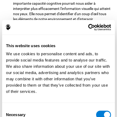
importante capacité cognitive pourrait nous aider à
interpréter plus efficacement l'information visuelle qui atteint
nos yeux. Elle nous permet d'identifier d'un coup d'œil tous
les éléments de notre environnement et d'interagir
rapidement avec eux. Par exemple, lorsqu'il s'agit de lire et de
comprendre un texte, de conduire un véhicule ou de travailler
avec précision et rapidité en prenant en compte différents
éléments.
This website uses cookies
Planification:
Pour passer au niveau suivant dans ce jeu
We use cookies to personalise content and ads, to
mental, nous devons anticiper et décider de l'ordre correct
pour faire les coups, et réussir à ordonner les lettres qui
provide social media features and to analyse our traffic.
composent notre mot cible en le moins de coups possible. En
We also share information about your use of our site with
pratiquant cet exercice, nous activons et renforçons notre
our social media, advertising and analytics partners who
capacité de planification. L'amélioration de cette importante
may combine it with other information that you’ve
capacité cognitive est fondamentale pour notre vie
provided to them or that they’ve collected from your use
quotidienne, car elle nous permet de "penser à l'avenir" et
d'anticiper mentalement la manière correcte d'exécuter une
of their services.
tâche ou d'atteindre un objectif spécifique. Par exemple,
lorsque nous planifions la façon dont nous allons résoudre
les tâches scolaires, arriver à un certain endroit, structurer
Consent
un travail ou les tâches que nous devons entreprendre pour
Necessary
Selection