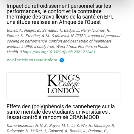
Impact du refroidissement personnel sur les
performances, le confort et la contrainte
thermique des travailleurs de la santé en EPI,
une étude réalisée en Afrique de l'Ouest
Bonell, A., Nadjm, B., Samateh, T., Badjie, J., Perry-Thomas, R.,
Forrest, K., Prentice, A. M., & Maxwell, N. (2021). Impact of personal
cooling on performance, comfort and heat strain of healthcare
workers in PPE, a study from West Africa. Frontiers in Public
Health, 9
https://doi.org/10.3389/fpubh.2021.712481
Voir l'article en texte intégral
Effets des (poly)phénols de canneberge sur la
santé mentale des étudiants universitaires :
l'essai contrôlé randomisé CRANMOOD
Kamarunzaman, N. N. Z., Sayec, M. L., Li, Y., Wu, H., Mesnage, R.,
Dalrymple, K., Halket, J., Caldwell, A., Borsini, A., Pariante, C.,