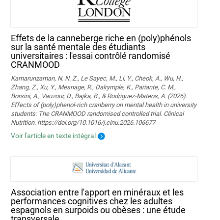
Effets de la canneberge riche en (poly)phénols
sur la santé mentale des étudiants
universitaires : l'essai contrôlé randomisé
CRANMOOD
Kamarunzaman, N. N. Z., Le Sayec, M., Li, Y., Cheok, A., Wu, H.,
Zhang, Z., Xu, Y., Mesnage, R., Dalrymple, K., Pariante, C. M.,
Borsini, A., Vauzour, D., Bajka, B., & Rodriguez-Mateos, A. (2026).
Effects of (poly)phenol-rich cranberry on mental health in university
students: The CRANMOOD randomised controlled trial. Clinical
Nutrition. https://doi.org/10.1016/j.clnu.2026.106677
Voir l'article en texte intégral
Association entre l'apport en minéraux et les
performances cognitives chez les adultes
espagnols en surpoids ou obèses : une étude
transversale.