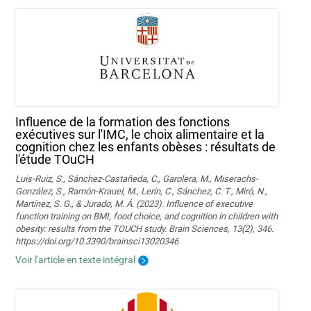
Influence de la formation des fonctions
exécutives sur l'IMC, le choix alimentaire et la
cognition chez les enfants obèses : résultats de
l'étude TOuCH
Luis-Ruiz, S., Sánchez-Castañeda, C., Garolera, M., Miserachs-
González, S., Ramón-Krauel, M., Lerín, C., Sánchez, C. T., Miró, N.,
Martí­nez, S. G., & Jurado, M. Á. (2023). Influence of executive
function training on BMI, food choice, and cognition in children with
obesity: results from the TOUCH study. Brain Sciences, 13(2), 346.
https://doi.org/10.3390/brainsci13020346
Voir l'article en texte intégral