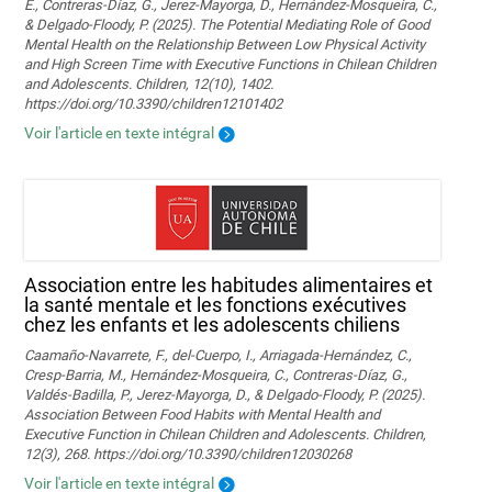
E., Contreras-Díaz, G., Jerez-Mayorga, D., Hernández-Mosqueira, C.,
& Delgado-Floody, P. (2025). The Potential Mediating Role of Good
Mental Health on the Relationship Between Low Physical Activity
and High Screen Time with Executive Functions in Chilean Children
and Adolescents. Children, 12(10), 1402.
https://doi.org/10.3390/children12101402
Voir l'article en texte intégral
Association entre les habitudes alimentaires et
la santé mentale et les fonctions exécutives
chez les enfants et les adolescents chiliens
Caamaño-Navarrete, F., del-Cuerpo, I., Arriagada-Hernández, C.,
Cresp-Barria, M., Hernández-Mosqueira, C., Contreras-Díaz, G.,
Valdés-Badilla, P., Jerez-Mayorga, D., & Delgado-Floody, P. (2025).
Association Between Food Habits with Mental Health and
Executive Function in Chilean Children and Adolescents. Children,
12(3), 268. https://doi.org/10.3390/children12030268
Voir l'article en texte intégral