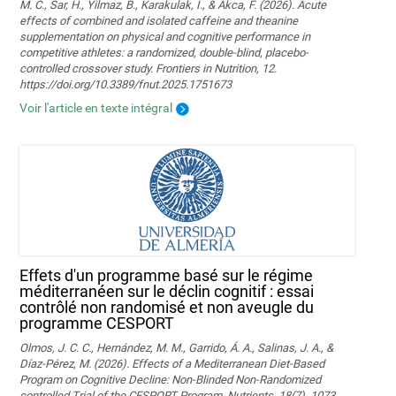
M. C., Sar, H., Yilmaz, B., Karakulak, I., & Akca, F. (2026). Acute
effects of combined and isolated caffeine and theanine
supplementation on physical and cognitive performance in
competitive athletes: a randomized, double-blind, placebo-
controlled crossover study. Frontiers in Nutrition, 12.
https://doi.org/10.3389/fnut.2025.1751673
Voir l'article en texte intégral
Effets d'un programme basé sur le régime
méditerranéen sur le déclin cognitif : essai
contrôlé non randomisé et non aveugle du
programme CESPORT
Olmos, J. C. C., Hernández, M. M., Garrido, Á. A., Salinas, J. A., &
Díaz-Pérez, M. (2026). Effects of a Mediterranean Diet-Based
Program on Cognitive Decline: Non-Blinded Non-Randomized
controlled Trial of the CESPORT Program. Nutrients, 18(7), 1073.