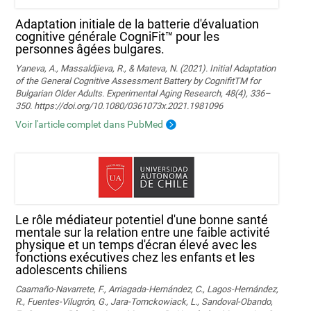
Adaptation initiale de la batterie d'évaluation
cognitive générale CogniFit™ pour les
personnes âgées bulgares.
Yaneva, A., Massaldjieva, R., & Mateva, N. (2021). Initial Adaptation
of the General Cognitive Assessment Battery by CognifitTM for
Bulgarian Older Adults. Experimental Aging Research, 48(4), 336–
350. https://doi.org/10.1080/0361073x.2021.1981096
Voir l'article complet dans PubMed
Le rôle médiateur potentiel d'une bonne santé
mentale sur la relation entre une faible activité
physique et un temps d'écran élevé avec les
fonctions exécutives chez les enfants et les
adolescents chiliens
Caamaño-Navarrete, F., Arriagada-Hernández, C., Lagos-Hernández,
R., Fuentes-Vilugrón, G., Jara-Tomckowiack, L., Sandoval-Obando,