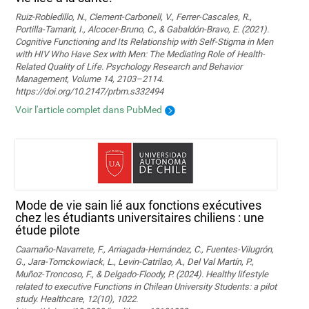
Ruiz-Robledillo, N., Clement-Carbonell, V., Ferrer-Cascales, R.,
Portilla-Tamarit, I., Alcocer-Bruno, C., & Gabaldón-Bravo, E. (2021).
Cognitive Functioning and Its Relationship with Self-Stigma in Men
with HIV Who Have Sex with Men: The Mediating Role of Health-
Related Quality of Life. Psychology Research and Behavior
Management, Volume 14, 2103–2114.
https://doi.org/10.2147/prbm.s332494
Voir l'article complet dans PubMed
Mode de vie sain lié aux fonctions exécutives
chez les étudiants universitaires chiliens : une
étude pilote
Caamaño-Navarrete, F., Arriagada-Hernández, C., Fuentes-Vilugrón,
G., Jara-Tomckowiack, L., Levin-Catrilao, A., Del Val Martín, P.,
Muñoz-Troncoso, F., & Delgado-Floody, P. (2024). Healthy lifestyle
related to executive Functions in Chilean University Students: a pilot
study. Healthcare, 12(10), 1022.