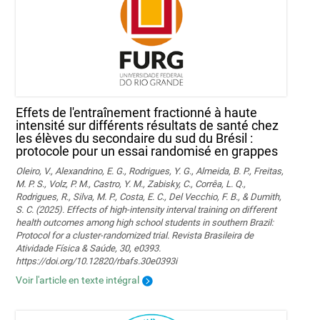
Effets de l'entraînement fractionné à haute
intensité sur différents résultats de santé chez
les élèves du secondaire du sud du Brésil :
protocole pour un essai randomisé en grappes
Oleiro, V., Alexandrino, E. G., Rodrigues, Y. G., Almeida, B. P., Freitas,
M. P. S., Volz, P. M., Castro, Y. M., Zabisky, C., Corrêa, L. Q.,
Rodrigues, R., Silva, M. P., Costa, E. C., Del Vecchio, F. B., & Dumith,
S. C. (2025). Effects of high-intensity interval training on different
health outcomes among high school students in southern Brazil:
Protocol for a cluster-randomized trial. Revista Brasileira de
Atividade Física & Saúde, 30, e0393.
https://doi.org/10.12820/rbafs.30e0393i
Voir l'article en texte intégral