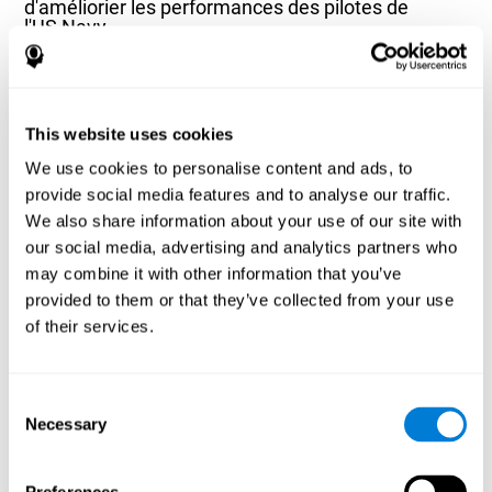
d'améliorier les performances des pilotes de
l'US Navy
Joseph F.Chandler, Richard D. Arnold, Jeffrey B. Phillips, Ashley E.
Turnmire - Predicting individual differences in response to sleep
loss: application of current techniques - Aviation, Space, and
Environmental Medicine - Septembre 2013; 84(9):927-37
This website uses cookies
Article complet disponible via PubMed
We use cookies to personalise content and ads, to
provide social media features and to analyse our traffic.
We also share information about your use of our site with
our social media, advertising and analytics partners who
may combine it with other information that you’ve
provided to them or that they’ve collected from your use
L'influence des habitudes saines sur les
of their services.
fonctions cognitives dans un groupe de patients
hémodialysés
Olczyk, P., Jerzak, P., Letachowicz, K., Gołębiowski, T., Krajewska,
Consent
M., & Kusztal, M. (2023). The Influence of Healthy Habits on
Necessary
Selection
Cognitive Functions in a Group of Hemodialysis Patients. Journal
Of Clinical Medicine, 12(5), 2042.
https://doi.org/10.3390/jcm12052042