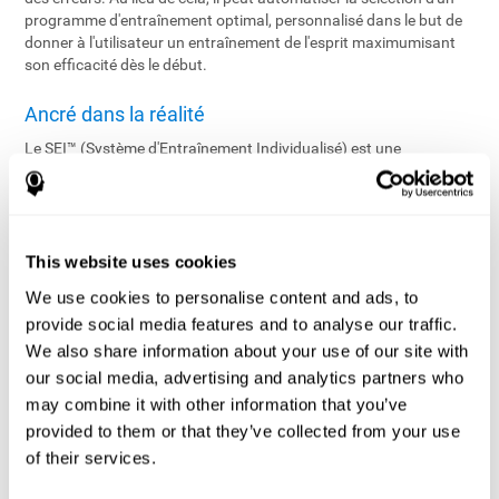
programme d'entraînement optimal, personnalisé dans le but de
donner à l'utilisateur un entraînement de l'esprit maximumisant
son efficacité dès le début.
Ancré dans la réalité
Le SEI™ (Système d'Entraînement Individualisé) est une
application brevetée et technologiquement avancée en temps
réel, qui gère le programme d'entraînement de chaque utilisateur.
En utilisant des algorithmes sophistiqués sur les données
fournies par l'évaluation, le SEI™ configure un programme
d'entraînement individualisé proposant un équilibre optimal entre
This website uses cookies
les tâches et les niveaux de difficulté en fonction du profil cognitif
We use cookies to personalise content and ads, to
de l'utilisateur en vue d'assurer le développement cognitif. En
provide social media features and to analyse our traffic.
cours, le SEI™ assure une efficacité maximale d'entraînement en
surveillant continuellement la performance de l'utilisateur et en
We also share information about your use of our site with
ajustant les tâches en temps réel.
our social media, advertising and analytics partners who
may combine it with other information that you’ve
L'entraînement individualisé rendu possible
provided to them or that they’ve collected from your use
Le SEI™ offre un réglage bi-directionnel pointu au niveau du défi
of their services.
rendant plus difficile ou plus facile la difficulté en se basant sur la
performance actuelle de l'utilisateur.