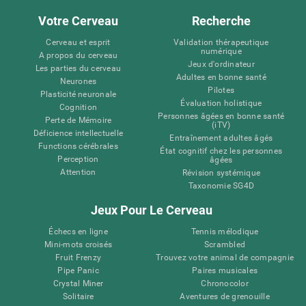
Votre Cerveau
Recherche
Cerveau et esprit
Validation thérapeutique
numérique
A propos du cerveau
Jeux d'ordinateur
Les parties du cerveau
Adultes en bonne santé
Neurones
Pilotes
Plasticité neuronale
Évaluation holistique
Cognition
Personnes âgées en bonne santé
Perte de Mémoire
(iTV)
Déficience intellectuelle
Entraînement adultes âgés
Functions cérébrales
État cognitif chez les personnes
Perception
âgées
Attention
Révision systémique
Taxonomie SG4D
Jeux Pour Le Cerveau
Échecs en ligne
Tennis mélodique
Mini-mots croisés
Scrambled
Fruit Frenzy
Trouvez votre animal de compagnie
Pipe Panic
Paires musicales
Crystal Miner
Chronocolor
Solitaire
Aventures de grenouille