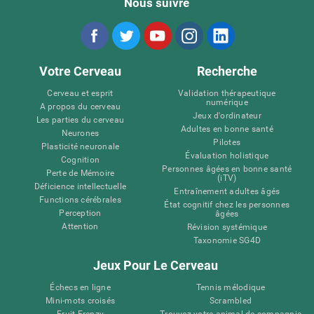
Nous suivre
Votre Cerveau
Recherche
Cerveau et esprit
Validation thérapeutique
numérique
A propos du cerveau
Jeux d'ordinateur
Les parties du cerveau
Adultes en bonne santé
Neurones
Pilotes
Plasticité neuronale
Évaluation holistique
Cognition
Personnes âgées en bonne santé
Perte de Mémoire
(iTV)
Déficience intellectuelle
Entraînement adultes âgés
Functions cérébrales
État cognitif chez les personnes
Perception
âgées
Attention
Révision systémique
Taxonomie SG4D
Jeux Pour Le Cerveau
Échecs en ligne
Tennis mélodique
Mini-mots croisés
Scrambled
Fruit Frenzy
Trouvez votre animal de compagnie