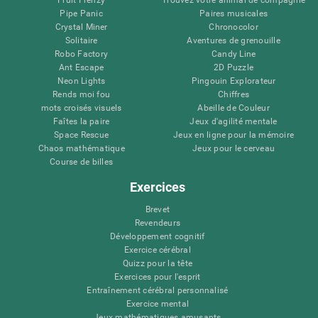
Pipe Panic
Paires musicales
Crystal Miner
Chronocolor
Solitaire
Aventures de grenouille
Robo Factory
Candy Line
Ant Escape
2D Puzzle
Neon Lights
Pingouin Explorateur
Rends moi fou
Chiffres
mots croisés visuels
Abeille de Couleur
Faîtes la paire
Jeux d'agilité mentale
Space Rescue
Jeux en ligne pour la mémoire
Chaos mathématique
Jeux pour le cerveau
Course de billes
Exercices
Brevet
Revendeurs
Développement cognitif
Exercice cérébral
Quizz pour la tête
Exercices pour l'esprit
Entraînement cérébral personnalisé
Exercice mental
Jeux mathématiques amusants