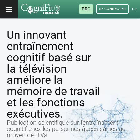
PRO
SE CONNECTER
FRA
Un innovant
entraînement
cognitif basé sur
la télévision
améliore la
mémoire de travail
et les fonctions
exécutives.
Publication scientifique sur l'entraînement
cognitif chez les personnes âgées saines au
moyen de iTVs