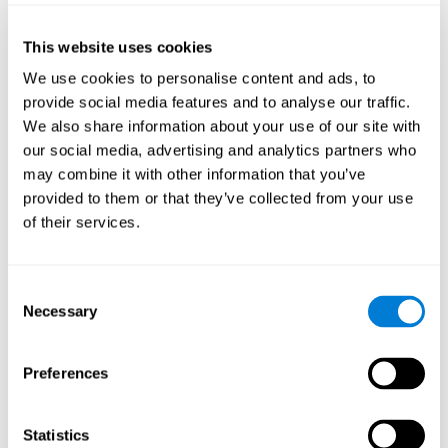
20 minutes chacune
. Chaque séance était composée de trois
activités distinctes. Avant et après l'entraînement, une évaluation
This website uses cookies
comparaisons
cognitive traditionnelle a été effectuée. Enfin, des
intra- et intergroupes ont été effectuées avec les données
We use cookies to personalise content and ads, to
pré-test et post-test
.
provide social media features and to analyse our traffic.
We also share information about your use of our site with
Une fois que la collecte des données de l'étude terminée, il est
possible de télécharger les résultats de chaque participant sur
our social media, advertising and analytics partners who
notre ordinateur pour les analyser.
may combine it with other information that you’ve
Intervention dans le groupe de
provided to them or that they’ve collected from your use
contrôle actif
of their services.
Les participants du groupe témoin ont du faire trois activités non
cognitives au cours de la même période. Les activités
consistaient à :
Consent
Necessary
Selection
Recomposer les histoires de famille à travers les étapes
pertinentes de la vie, comme les mariages, les naissances ou
les voyages.
Preferences
Digitaliser les photographies personnelles pour créer un
arbre généalogique.
Statistics
Exercices physiques basés sur le "Mind Jogging".