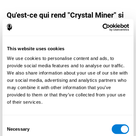
Qu'est-ce qui rend "Crystal Miner" si
populaire ? - Histoire
Les jeux d'estimation et de planification tels que "Crystal Miner"
aident les utilisateurs à allouer leurs ressources cognitives dans
l'espace et dans le temps. Cela les aide à apporter des réponses
This website uses cookies
correctes plus rapides aux cibles et à divertir l'utilisateur tout en
travaillant sur ses différentes compétences cognitives.
We use cookies to personalise content and ads, to
Comment le jeu mental "Crystal
provide social media features and to analyse our traffic.
Miner" améliore-t-il mes capacités
We also share information about your use of our site with
cognitives ?
our social media, advertising and analytics partners who
may combine it with other information that you’ve
Le "Crystal Miner" de CogniFit aide à stimuler un modèle
provided to them or that they’ve collected from your use
d'activation neuronale spécifique. Répéter et entraîner ce schéma
of their services.
de manière cohérente peut aider à créer de nouvelles synapses et
aider les circuits neuronaux à se réorganiser et à retrouver des
fonctions cognitives affaiblies ou endommagées.
Consent
"Crystal Miner" aide à exercer la planification, la perception
Necessary
spatiale et l'estimation. La stimulation constante de ces
Selection
compétences peut aider à créer de nouvelles synapses, à