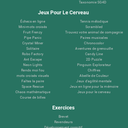
Taxonomie SG4D
Jeux Pour Le Cerveau
Échecs en ligne
Tennis mélodique
Mini-mots croisés
Scrambled
Fruit Frenzy
Trouvez votre animal de compagnie
Pipe Panic
Paires musicales
Crystal Miner
Chronocolor
Solitaire
Aventures de grenouille
Robo Factory
Candy Line
Ant Escape
2D Puzzle
Neon Lights
Pingouin Explorateur
Rends moi fou
Chiffres
mots croisés visuels
Abeille de Couleur
Faîtes la paire
Jeux d'agilité mentale
Space Rescue
Jeux en ligne pour la mémoire
Chaos mathématique
Jeux pour le cerveau
Course de billes
Exercices
Brevet
Revendeurs
Développement cognitif