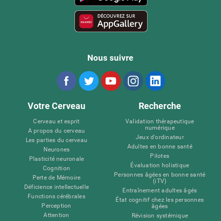
Nous suivre
Votre Cerveau
Recherche
Cerveau et esprit
Validation thérapeutique
numérique
A propos du cerveau
Jeux d'ordinateur
Les parties du cerveau
Adultes en bonne santé
Neurones
Pilotes
Plasticité neuronale
Évaluation holistique
Cognition
Personnes âgées en bonne santé
Perte de Mémoire
(iTV)
Déficience intellectuelle
Entraînement adultes âgés
Functions cérébrales
État cognitif chez les personnes
Perception
âgées
Attention
Révision systémique