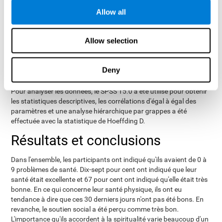
spirituel
.
Allow all
CogniFit
évalue les
, outil neuropsychologique qui
paramètres cognitifs
.
Allow selection
Une fois la collecte des données de l'étude terminée, il est possible
de télécharger les résultats de chaque participant sur notre
ordinateur pour les analyser.
Deny
Analyse statistique
Pour analyser les données, le SPSS 15.0 a été utilisé pour obtenir
les statistiques descriptives, les corrélations d'égal à égal des
paramètres et une analyse hiérarchique par grappes a été
effectuée avec la statistique de Hoeffding D.
Résultats et conclusions
Dans l'ensemble, les participants ont indiqué qu'ils avaient de 0 à
9 problèmes de santé. Dix-sept pour cent ont indiqué que leur
santé était excellente et 67 pour cent ont indiqué qu'elle était très
bonne. En ce qui concerne leur santé physique, ils ont eu
tendance à dire que ces 30 derniers jours n'ont pas été bons. En
revanche, le soutien social a été perçu comme très bon.
L'importance qu'ils accordent à la spiritualité varie beaucoup d'un