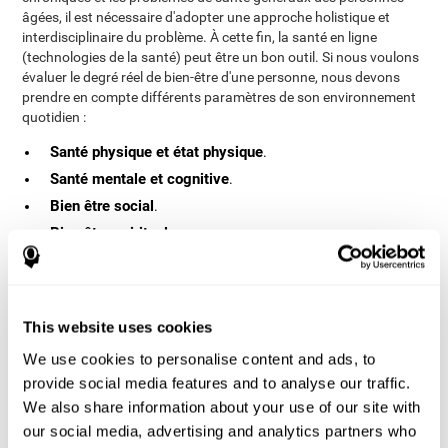
âgées, il est nécessaire d'adopter une approche holistique et
interdisciplinaire du problème. À cette fin, la santé en ligne
(technologies de la santé) peut être un bon outil. Si nous voulons
évaluer le degré réel de bien-être d'une personne, nous devons
prendre en compte différents paramètres de son environnement
quotidien :
Santé physique et état physique
.
Santé mentale et cognitive
.
Bien être social
.
Bien être spirituel
.
Dans cette étude, nous avons essayé d'évaluer le bien-être d'une
manière holistique afin de savoir comment ces quatre
paramètres interagissent. La technologie permet de recueillir, de
This website uses cookies
stocker et d'analyser une grande quantité de données d'une
manière confortable et non invasive. Avec l'e-santé, nous serons
We use cookies to personalise content and ads, to
en mesure de mesurer les paramètres pertinents pour le bien-être
provide social media features and to analyse our traffic.
des personnes âgées.
We also share information about your use of our site with
Méthodologie
our social media, advertising and analytics partners who