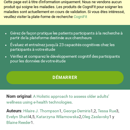
Cette page est à titre d'information uniquement. Nous ne vendons aucun
produit qui soigne les maladies. Les produits de CogniFit pour soigner les
maladies sont actuellement en cours de validation. Si vous êtes intéressé,
veuillez visiter la plate-forme de recherche
CogniFit
Gérez de façon pratique les patients participants à la recherche à
partir de la plateforme destinée aux chercheurs
Évaluez et entraînez jusqu'à 23 capacités cognitives chez les
participants à votre étude
Vérifiez et comparez le développement cognitif des participants
pour les données de votre étude
DÉMARRER
Nom original
:
A Holistic approach to assess older adults’
wellness using e-health technologies
.
Auteurs
:
Hilaire J. Thompson
1,
George Demiris
1,2,
Tessa Rue
3,
Evelyn Shatil
4,5,
Katarzyna Wilamowska
2,
Oleg Zaslavsky
1 y
Blaine Reeder
1.