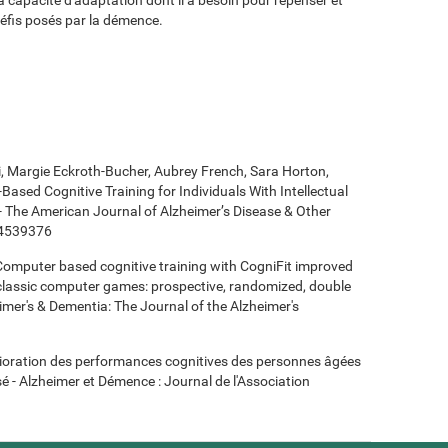
défis posés par la démence.
ki, Margie Eckroth-Bucher, Aubrey French, Sara Horton,
Based Cognitive Training for Individuals With Intellectual
 - The American Journal of Alzheimer’s Disease & Other
14539376
- Computer based cognitive training with CogniFit improved
 classic computer games: prospective, randomized, double
heimer's & Dementia: The Journal of the Alzheimer's
mélioration des performances cognitives des personnes âgées
é - Alzheimer et Démence : Journal de l'Association