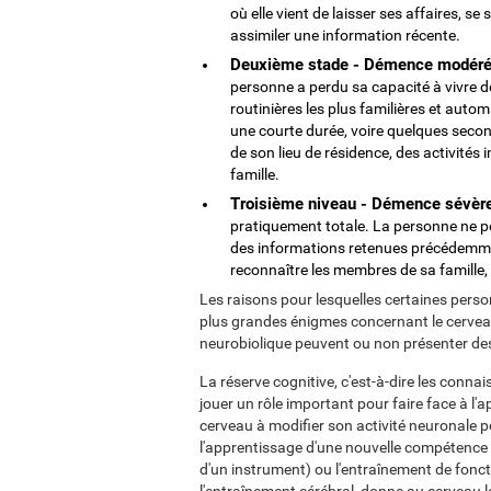
où elle vient de laisser ses affaires, s
assimiler une information récente.
Deuxième stade - Démence modéré
personne a perdu sa capacité à vivre d
routinières les plus familières et auto
une courte durée, voire quelques secon
de son lieu de résidence, des activit
famille.
Troisième niveau - Démence sévèr
pratiquement totale. La personne ne pe
des informations retenues précédemme
reconnaître les membres de sa famille,
Les raisons pour lesquelles certaines pers
plus grandes énigmes concernant le cerveau
neurobiolique peuvent ou non présenter 
La réserve cognitive, c'est-à-dire les conn
jouer un rôle important pour faire face à l
cerveau à modifier son activité neuronale po
l'apprentissage d'une nouvelle compétence (
d'un instrument) ou l'entraînement de foncti
l'entraînement cérébral, donne au cerveau l