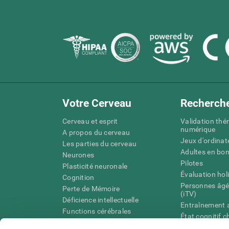
Votre Cerveau
Recherch
Cerveau et esprit
Validation thé
numérique
A propos du cerveau
Jeux d'ordinat
Les parties du cerveau
Adultes en bo
Neurones
Pilotes
Plasticité neuronale
Évaluation hol
Cognition
Personnes âgé
Perte de Mémoire
(iTV)
Déficience intellectuelle
Entraînement 
Functions cérébrales
État cognitif 
Perception
âgées