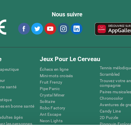
Nous suivre
e
Jeux Pour Le Cerveau
Tennis mélodiqu
rapeutique
Échecs en ligne
Scrambled
Mini-mots croisés
eur
Trouvez votre an
Fruit Frenzy
compagnie
nne santé
Pipe Panic
Paires musicale
Crystal Miner
Chronocolor
istique
Solitaire
Aventures de gre
es en bonne santé
Robo Factory
Candy Line
Ant Escape
adultes âgés
2D Puzzle
Neon Lights
chez les personnes
Pingouin Explor
Rends moi fou
Chiffres