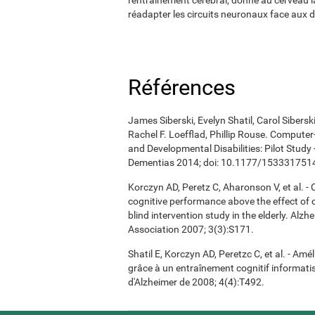
réadapter les circuits neuronaux face aux 
Références
James Siberski, Evelyn Shatil, Carol Sibers
Rachel F. Loefflad, Phillip Rouse. Computer-
and Developmental Disabilities: Pilot Study
Dementias 2014; doi: 10.1177/15333175
Korczyn AD, Peretz C, Aharonson V, et al. 
cognitive performance above the effect of
blind intervention study in the elderly. Alz
Association 2007; 3(3):S171.
Shatil E, Korczyn AD, Peretzc C, et al. - A
grâce à un entraînement cognitif informatis
d'Alzheimer de 2008; 4(4):T492.