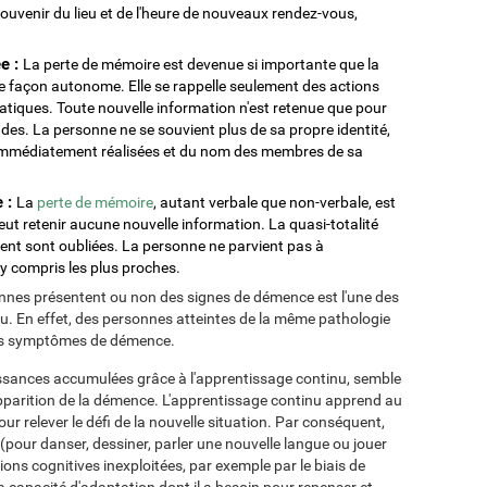
e souvenir du lieu et de l'heure de nouveaux rendez-vous,
e :
La perte de mémoire est devenue si importante que la
e façon autonome. Elle se rappelle seulement des actions
matiques. Toute nouvelle information n'est retenue que pour
des. La personne ne se souvient plus de sa propre identité,
és immédiatement réalisées et du nom des membres de sa
e :
La
perte de mémoire
, autant verbale que non-verbale, est
ut retenir aucune nouvelle information. La quasi-totalité
nt sont oubliées. La personne ne parvient pas à
 y compris les plus proches.
onnes présentent ou non des signes de démence est l'une des
. En effet, des personnes atteintes de la même pathologie
des symptômes de démence.
aissances accumulées grâce à l'apprentissage continu, semble
'apparition de la démence. L'apprentissage continu apprend au
ur relever le défi de la nouvelle situation. Par conséquent,
pour danser, dessiner, parler une nouvelle langue ou jouer
ons cognitives inexploitées, par exemple par le biais de
a capacité d'adaptation dont il a besoin pour repenser et