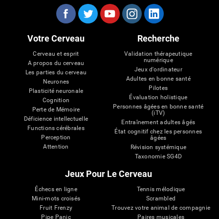
Votre Cerveau
Recherche
Cerveau et esprit
Validation thérapeutique
numérique
A propos du cerveau
Jeux d'ordinateur
Les parties du cerveau
Adultes en bonne santé
Neurones
Pilotes
Plasticité neuronale
Évaluation holistique
Cognition
Personnes âgées en bonne santé
Perte de Mémoire
(iTV)
Déficience intellectuelle
Entraînement adultes âgés
Functions cérébrales
État cognitif chez les personnes
Perception
âgées
Attention
Révision systémique
Taxonomie SG4D
Jeux Pour Le Cerveau
Échecs en ligne
Tennis mélodique
Mini-mots croisés
Scrambled
Fruit Frenzy
Trouvez votre animal de compagnie
Pipe Panic
Paires musicales