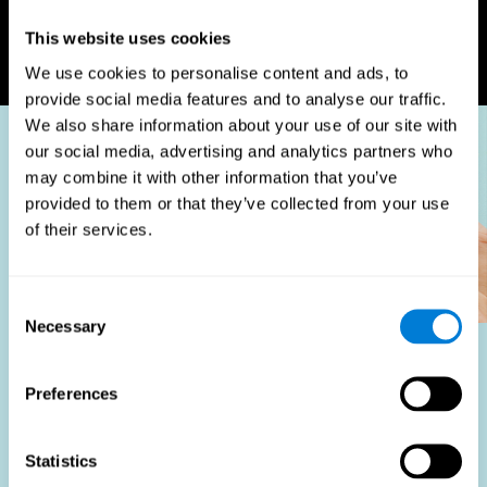
mondiales pour garantir
plateforme sécurisée et
l'acquisition de talents de
conforme à la confidentialité.
This website uses cookies
premier plan.
We use cookies to personalise content and ads, to
provide social media features and to analyse our traffic.
We also share information about your use of our site with
our social media, advertising and analytics partners who
may combine it with other information that you’ve
provided to them or that they’ve collected from your use
of their services.
Consent
Necessary
Selection
À qui profite-t-il ?
Preferences
L'utilisation de tests d'adéquation à l'emploi fait partie
d'une stratégie de recrutement globale, visant à
Statistics
rationaliser le processus d'embauche en fournissant des