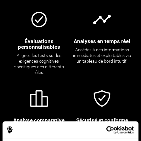
Évaluations
Analyses en temps réel
personnalisables
Accédez à des informations
Alignez les tests sur les
immédiates et exploitables via
exigences cognitives
un tableau de bord intuitif.
spécifiques des différents
rôles.
Analyse comparative
Sécurisé et conforme
mondiale
Donnez la priorité à la
Positionnez vos candidats
protection des données des
par rapport à des références
candidats grâce à notre