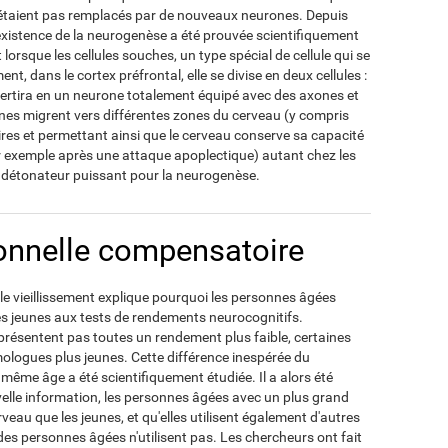
'étaient pas remplacés par de nouveaux neurones. Depuis
'existence de la neurogenèse a été prouvée scientifiquement
lorsque les cellules souches, un type spécial de cellule qui se
t, dans le cortex préfrontal, elle se divise en deux cellules :
nvertira en un neurone totalement équipé avec des axones et
ones migrent vers différentes zones du cerveau (y compris
aires et permettant ainsi que le cerveau conserve sa capacité
r exemple après une attaque apoplectique) autant chez les
 détonateur puissant pour la neurogenèse.
ionnelle compensatoire
e vieillissement explique pourquoi les personnes âgées
es jeunes aux tests de rendements neurocognitifs.
résentent pas toutes un rendement plus faible, certaines
omologues plus jeunes. Cette différence inespérée du
ême âge a été scientifiquement étudiée. Il a alors été
velle information, les personnes âgées avec un plus grand
eau que les jeunes, et qu'elles utilisent également d'autres
des personnes âgées n'utilisent pas. Les chercheurs ont fait