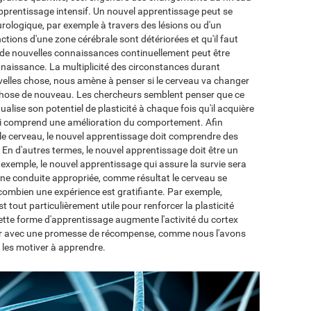
apprentissage intensif. Un nouvel apprentissage peut se
logique, par exemple à travers des lésions ou d'un
nctions d'une zone cérébrale sont détériorées et qu'il faut
 de nouvelles connaissances continuellement peut être
nnaissance. La multiplicité des circonstances durant
elles chose, nous amène à penser si le cerveau va changer
hose de nouveau. Les chercheurs semblent penser que ce
tualise son potentiel de plasticité à chaque fois qu'il acquière
e-ci comprend une amélioration du comportement. Afin
e cerveau, le nouvel apprentissage doit comprendre des
 d'autres termes, le nouvel apprentissage doit être un
exemple, le nouvel apprentissage qui assure la survie sera
ne conduite appropriée, comme résultat le cerveau se
combien une expérience est gratifiante. Par exemple,
st tout particulièrement utile pour renforcer la plasticité
 cette forme d'apprentissage augmente l'activité du cortex
 jouer avec une promesse de récompense, comme nous l'avons
 les motiver à apprendre.