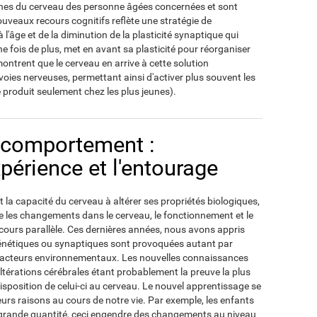
zones du cerveau des personne âgées concernées et sont
nouveaux recours cognitifs reflète une stratégie de
 l'âge et de la diminution de la plasticité synaptique qui
une fois de plus, met en avant sa plasticité pour réorganiser
ntrent que le cerveau en arrive à cette solution
s voies nerveuses, permettant ainsi d'activer plus souvent les
 produit seulement chez les plus jeunes).
 comportement :
xpérience et l'entourage
 la capacité du cerveau à altérer ses propriétés biologiques,
les changements dans le cerveau, le fonctionnement et le
urs parallèle. Ces dernières années, nous avons appris
génétiques ou synaptiques sont provoquées autant par
e facteurs environnementaux. Les nouvelles connaissances
altérations cérébrales étant probablement la preuve la plus
disposition de celui-ci au cerveau. Le nouvel apprentissage se
eurs raisons au cours de notre vie. Par exemple, les enfants
grande quantité, ceci engendre des changements au niveau