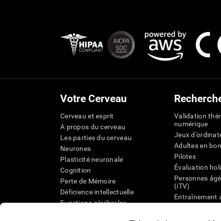
Votre Cerveau
Recherch
Cerveau et esprit
Validation thé
numérique
A propos du cerveau
Jeux d'ordinat
Les parties du cerveau
Adultes en bo
Neurones
Pilotes
Plasticité neuronale
Évaluation hol
Cognition
Personnes âgé
Perte de Mémoire
(iTV)
Déficience intellectuelle
Entraînement 
Functions cérébrales
État cognitif 
Perception
âgées