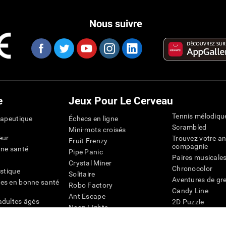
Nous suivre
e
Jeux Pour Le Cerveau
Tennis mélodiqu
rapeutique
Échecs en ligne
Scrambled
Mini-mots croisés
eur
Trouvez votre an
Fruit Frenzy
compagnie
nne santé
Pipe Panic
Paires musicale
Crystal Miner
Chronocolor
istique
Solitaire
Aventures de gre
es en bonne santé
Robo Factory
Candy Line
Ant Escape
adultes âgés
2D Puzzle
Neon Lights
chez les personnes
Pingouin Explor
Rends moi fou
Chiffres