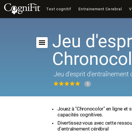
Test cognitif
Entrainement Cerebral
V
Jeu d'espri
Chronocol
Jeu d'esprit d'entraînement 
5
Jouez à "Chronocolor" en ligne et 
capacités cognitives.
Divertissez-vous avec cette ressou
d'entraînement cérébral