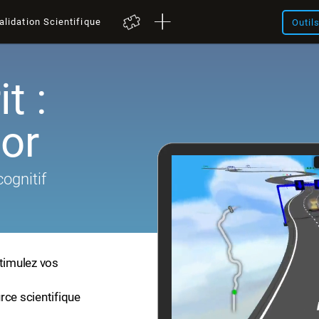
alidation Scientifique
Outil
t :
or
cognitif
stimulez vos
rce scientifique