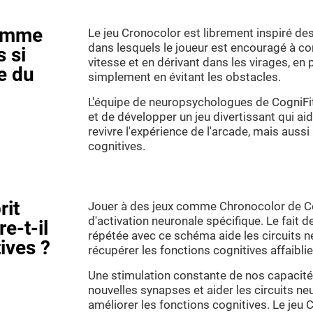
comme
Le jeu Cronocolor est librement inspiré de
dans lesquels le joueur est encouragé à co
s si
vitesse et en dérivant dans les virages, en
re du
simplement en évitant les obstacles.
L'équipe de neuropsychologues de CogniFit
et de développer un jeu divertissant qui aid
revivre l'expérience de l'arcade, mais aussi
cognitives.
rit
Jouer à des jeux comme Chronocolor de Co
d'activation neuronale spécifique. Le fait d
e-t-il
répétée avec ce schéma aide les circuits n
ives ?
récupérer les fonctions cognitives affaib
Une stimulation constante de nos capacité
nouvelles synapses et aider les circuits ne
améliorer les fonctions cognitives. Le jeu 