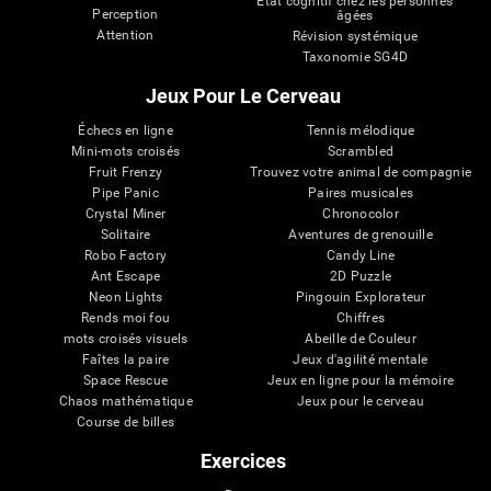
État cognitif chez les personnes
Perception
âgées
Attention
Révision systémique
Taxonomie SG4D
Jeux Pour Le Cerveau
Échecs en ligne
Tennis mélodique
Mini-mots croisés
Scrambled
Fruit Frenzy
Trouvez votre animal de compagnie
Pipe Panic
Paires musicales
Crystal Miner
Chronocolor
Solitaire
Aventures de grenouille
Robo Factory
Candy Line
Ant Escape
2D Puzzle
Neon Lights
Pingouin Explorateur
Rends moi fou
Chiffres
mots croisés visuels
Abeille de Couleur
Faîtes la paire
Jeux d'agilité mentale
Space Rescue
Jeux en ligne pour la mémoire
Chaos mathématique
Jeux pour le cerveau
Course de billes
Exercices