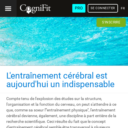
PRO
SE CONNECTER
FRA
S'INSCRIRE
L'entraînement cérébral est
aujourd'hui un indispensable
Compte tenu de l'explosion des études sur la structure,
l'organisation et la fonction du cerveau, on peut s'attendre à ce
que, comme sa soeur l'"entraînement physique", l'entraînement
cérébral devienne, également, une discipline à part entière de la
recherche scientifique. Ceci résulte du fait que le concept
d'entraînement cérébral semble être transversal à plusieurs