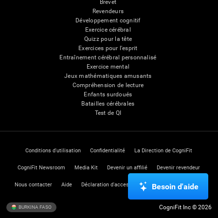
Brevet
Revendeurs
Développement cognitif
Exercice cérébral
Quizz pour la tête
Exercices pour l'esprit
Entraînement cérébral personnalisé
Exercice mental
Jeux mathématiques amusants
Compréhension de lecture
Enfants surdoués
Batailles cérébrales
Test de QI
Conditions d'utilisation
Confidentialité
La Direction de CogniFit
CogniFit Newsroom
Media Kit
Devenir un affilié
Devenir revendeur
Nous contacter
Aide
Déclaration d'accessibilité
Centre de Confiance
Besoin d'aide
CogniFit Inc © 2026
BURKINA FASO