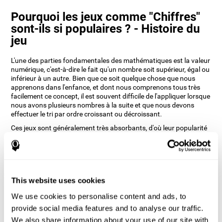
Pourquoi les jeux comme "Chiffres"
sont-ils si populaires ? - Histoire du
jeu
L'une des parties fondamentales des mathématiques est la valeur
numérique, c'est-à-dire le fait qu'un nombre soit supérieur, égal ou
inférieur à un autre. Bien que ce soit quelque chose que nous
apprenons dans l'enfance, et dont nous comprenons tous très
facilement ce concept, il est souvent difficile de l'appliquer lorsque
nous avons plusieurs nombres à la suite et que nous devons
effectuer le tri par ordre croissant ou décroissant.
Ces jeux sont généralement très absorbants, d'où leur popularité
à tout âge. Les concepteurs de CogniFit ont voulu faire une
version en ligne prenant en compte non seulement différents
niveaux de difficulté, mais aussi un design simple et facile à
utiliser.
Comment le jeu mental "Chiffres"
This website uses cookies
améliore-t-il mes compétences
We use cookies to personalise content and ads, to
cognitives ?
provide social media features and to analyse our traffic.
We also share information about your use of our site with