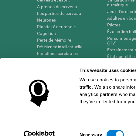
numérique
A propos du cerveau
Jeux d'ordinat
Les parties du cerveau
Adultes en bo
Neurones
Pilotes
Plasticité neuronale
Évaluation hol
Cognition
Personnes âgé
Perte de Mémoire
(iTV)
Déficience intellectuelle
Entraînement 
Functions cérébrales
État cognitif 
Perception
âgées
Attention
Révision syst
This website uses cookie
Taxonomie SG
We use cookies to personal
traffic. We also share info
analytics partners who may
they’ve collected from your
Conditions d'utilisation
Confidentialité
La Direction de C
Centre de Confiance
Consent
BURKINA FASO
Necessary