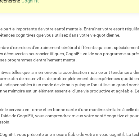
 recherche
CogniFit
 partie importante de votre santé mentale. Entraîner votre esprit réguliè
étences cognitives que vous utilisez dans votre vie quotidienne.
mbre d'exercices d'entraînement cérébral différents qui sont spécialement
nières découvertes neuroscientifiques, CogniFit valide son programme aupr
 de ses programmes d'entraînement mental.
itives telles que la mémoire ou la coordination motrice ont tendance à dim
orme afin de rester vif et de profiter pleinement des expériences quotidienn
ont indispensables à un mode de vie sain puisque l'on utilise un grand no
onne mémoire est un élément essentiel d'une vie productive et agréable. 
nir le cerveau en forme et en bonne santé d'une manière similaire à celle 
l'aide de CogniFit, vous comprendrez mieux votre santé cognitive et pour
esoin.
CogniFit vous présente une mesure fiable de votre niveau cognitif. La tec