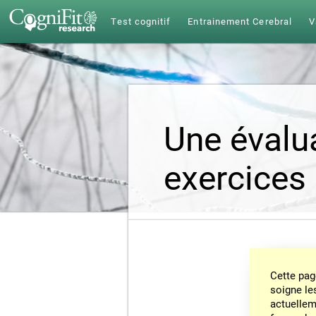
Test cognitif
Entrainement Cerebral
V
Une évalua
exercices
Cette pag
soigne le
actuelleme