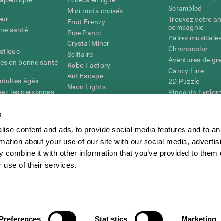
Scrambled
Mini-mots croisés
eur
Trouvez votre an
Fruit Frenzy
compagnie
nne santé
Pipe Panic
Paires musicale
Crystal Miner
Chronocolor
istique
Solitaire
Aventures de gre
es en bonne santé
Robo Factory
Candy Line
Ant Escape
adultes âgés
2D Puzzle
Neon Lights
chez les personnes
Pingouin Explor
Rends moi fou
Chiffres
mots croisés visuels
émique
s
Abeille de Coule
Faîtes la paire
4D
Jeux d'agilité m
ise content and ads, to provide social media features and to an
Space Rescue
Jeux en ligne pou
Chaos mathématique
rmation about your use of our site with our social media, advertis
mémoire
Course de billes
 combine it with other information that you’ve provided to them o
Jeux pour le cer
 use of their services.
ogniFit
CogniFit Newsroom
Media Kit
Devenir un affilié
Devenir revendeur
Preferences
Statistics
Marketing