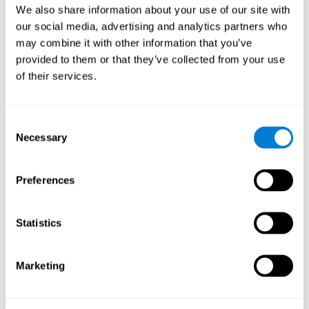
mathématique" améliore-t-il mes
We also share information about your use of our site with
capacités cognitives ?
our social media, advertising and analytics partners who
may combine it with other information that you’ve
Le jeu "Chaos mathématique" cherche à stimuler les compétences
provided to them or that they’ve collected from your use
liées à la reconnaissance et à la mémoire non verbale. Le fait de
jouer et de s'entraîner de manière répétée à des jeux comme
of their services.
"Chaos mathématique" de CogniFit stimule un modèle
d'activation neuronale spécifique qui aide les circuits neuronaux à
se réorganiser et à récupérer les fonctions cognitives affaiblies ou
Consent
endommagées.Une stimulation constante de nos compétences
peut contribuer à la création de nouvelles synapses, et aider les
Necessary
Selection
circuits neuronaux à se réorganiser et à améliorer les fonctions
cognitives.
Preferences
1ère SEMAINE
2ème SEMAINE
3ème SEMAINE
Statistics
Marketing