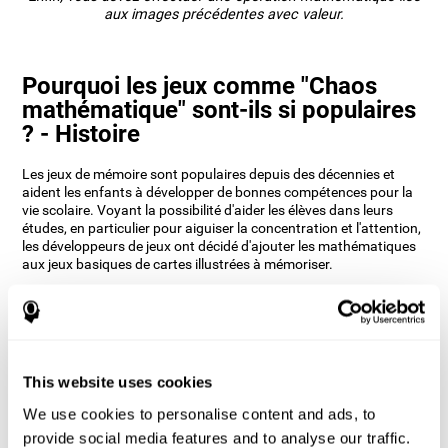
aux images précédentes avec valeur.
Pourquoi les jeux comme "Chaos
mathématique" sont-ils si populaires
? - Histoire
Les jeux de mémoire sont populaires depuis des décennies et
aident les enfants à développer de bonnes compétences pour la
vie scolaire. Voyant la possibilité d'aider les élèves dans leurs
études, en particulier pour aiguiser la concentration et l'attention,
les développeurs de jeux ont décidé d'ajouter les mathématiques
aux jeux basiques de cartes illustrées à mémoriser.
CogniFit, qui a toujours une longueur d'avance, a décidé de
réveiller cette nostalgie de l'école et de créer un jeu permettant
d'entretenir nos capacités de mémorisation. Ajouter de la valeur
aux images et modifier leur position sur une grille tout en
effectuant des opérations mathématiques permettra non
This website uses cookies
seulement de divertir l'utilisateur, mais aussi de faciliter sa
capacité de reconnaissance.
We use cookies to personalise content and ads, to
Comment le jeu d'esprit "Chaos
provide social media features and to analyse our traffic.