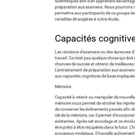
scientifiques afin d'en apprendre davantage 
préparation aux examens. Nous pourrons m
permettra aux participants de ce groupe de s
variables étrangères à notre étude.
Capacités cognitiv
Les révisions d'examens ou des épreuves d'e
travail. Ce n'est pas quelque chose qui doit
chances de succès et obtenir de meilleures 
L'entraînement de préparation aux examens d
aux capacités cognitives de base impliquée
Mémoire
Capacité à retenir ou manipuler de nouvell
mémoire nous permet de stocker les représ
de conserver les événements passés afin de 
clé de la mémoire, car il permet d'incorpor
existantes. Après cet encodage et ce stocka
être prêts à être récupérés dans le futur. L
processus mnésique. Il travaille activemen