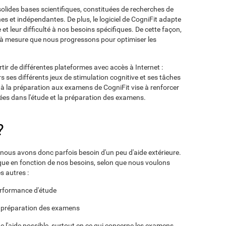
solides bases scientifiques, constituées de recherches de
es et indépendantes. De plus, le logiciel de CogniFit adapte
et leur difficulté à nos besoins spécifiques. De cette façon,
et à mesure que nous progressons pour optimiser les
tir de différentes plateformes avec accès à Internet :
s ses différents jeux de stimulation cognitive et ses tâches
é à la préparation aux examens de CogniFit vise à renforcer
uées dans l'étude et la préparation des examens.
?
 nous avons donc parfois besoin d'un peu d'aide extérieure.
ique en fonction de nos besoins, selon que nous voulons
 autres :
erformance d'étude
la préparation des examens
 l'aide possible, surtout en ce qui concerne les examens