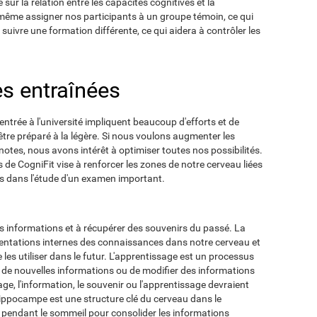
sur la relation entre les capacités cognitives et la
ême assigner nos participants à un groupe témoin, ce qui
uivre une formation différente, ce qui aidera à contrôler les
es entraînées
ntrée à l'université impliquent beaucoup d'efforts et de
 être préparé à la légère. Si nous voulons augmenter les
notes, nous avons intérêt à optimiser toutes nos possibilités.
e CogniFit vise à renforcer les zones de notre cerveau liées
s dans l'étude d'un examen important.
es informations et à récupérer des souvenirs du passé. La
entations internes des connaissances dans notre cerveau et
les utiliser dans le futur. L'apprentissage est un processus
er de nouvelles informations ou de modifier des informations
ge, l'information, le souvenir ou l'apprentissage devraient
'hippocampe est une structure clé du cerveau dans le
t pendant le sommeil pour consolider les informations