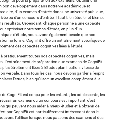
ent cognitif pour la préparation aux examens. Obtenir une
un bon développement dans notre vie académique et
 scolaire, d'un examen d'entrée dans une université publique,
vée ou d'un concours d'entrée, il faut bien étudier et bien se
ons résultats. Cependant, chaque personne a une capacité
 Pour optimiser notre temps d'étude, en plus d'un
hniques d'étude, nous avons également besoin que nos
 en bonne forme. CogniFit offre un entraînement spécifique de
cement des capacités cognitives liées à l'étude.
 à pratiquement toutes nos capacités cognitives, mais
es. L'entraînement de préparation aux examens de CogniFit
plus étroitement liées à l'étude : planification, vitesse de
on verbale. Dans tous les cas, nous devons garder à l'esprit
lacer l'étude, bien qu'il soit un excellent complément à la
de CogniFit est conçu pour les enfants, les adolescents, les
 réussir un examen ou un concours est important, c'est
ions qui peuvent nous aider à mieux étudier et à obtenir de
fert par CogniFit est particulièrement intéressant dans le
 pouvons l'utiliser lorsque nous passons des examens et des