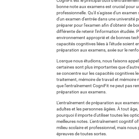
CogniFit est le principal outil d'entraînem
bonne note aux examens est crucial pour 
professionnelle. Qu'il s'agisse d'un examen
d'un examen d'entrée dans une université pri
préparer pour l'examen afin d'obtenir de b
différente de retenir l'information étudiée.
environnement approprié et de bonnes tec
capacités cognitives liées à l'étude soient
préparation aux examens, axée sur le renfor
Losrque nous étudions, nous faisons appel
certaines sont plus importantes que d'autr
se concentre sur les capacités cognitives les 
traitement, mémoire de travail et mémoire n
que l'entraînement CogniFit ne peut pas remp
préparation aux examens.
L'entraînement de préparation aux examens 
adultes et les personnes âgées. À tout âge,
pourquoi il importe d'utiliser toutes les opt
meilleures notes. L'entraînement cognitif of
milieu scolaire et professionnel, mais nous
épreuves de toutes sortes.