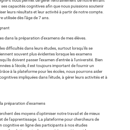
ogniFit nous permet de gérer l'entraînement de notre enfant
 ses capacités cognitives afin que nous puissions soutenir
r leurs résultats et leur activité à partir de notre compte.
e utilisée dès l'âge de 7 ans.
ignant
ées dans la préparation d'examens de mes élèves.
s difficultés dans leurs études, surtout lorsqu'ils se
viennent souvent plus évidentes lorsque les examens
u'ils doivent passer l'examen d'entrée à l'université. Bien
nées à l'école, il est toujours important de fournir un
 Grâce à la plateforme pour les écoles, nous pourrons aider
ognitives impliquées dans l'étude, à gérer leurs activités et à
ur la préparation d'examens
erchent des moyens d'optimiser notre travail et de mieux
t de l'apprentissage. La plateforme pour chercheurs de
n cognitive en ligne des participants à nos études