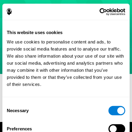
This website uses cookies
We use cookies to personalise content and ads, to
provide social media features and to analyse our traffic.
We also share information about your use of our site with
our social media, advertising and analytics partners who
may combine it with other information that you’ve
provided to them or that they’ve collected from your use
Références
of their services.
Eriksen, B. A.; Eriksen, C. W. (1974). "Effects of noise letters upon
identification of a target letter in a non- search task". Perception
and Psychophysics. 16: 143–149. doi:10.3758/bf03203267.
Consent
Necessary
Selection
Preferences