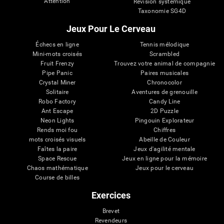
Attention
Révision systémique
Taxonomie SG4D
Jeux Pour Le Cerveau
Échecs en ligne
Tennis mélodique
Mini-mots croisés
Scrambled
Fruit Frenzy
Trouvez votre animal de compagnie
Pipe Panic
Paires musicales
Crystal Miner
Chronocolor
Solitaire
Aventures de grenouille
Robo Factory
Candy Line
Ant Escape
2D Puzzle
Neon Lights
Pingouin Explorateur
Rends moi fou
Chiffres
mots croisés visuels
Abeille de Couleur
Faîtes la paire
Jeux d'agilité mentale
Space Rescue
Jeux en ligne pour la mémoire
Chaos mathématique
Jeux pour le cerveau
Course de billes
Exercices
Brevet
Revendeurs