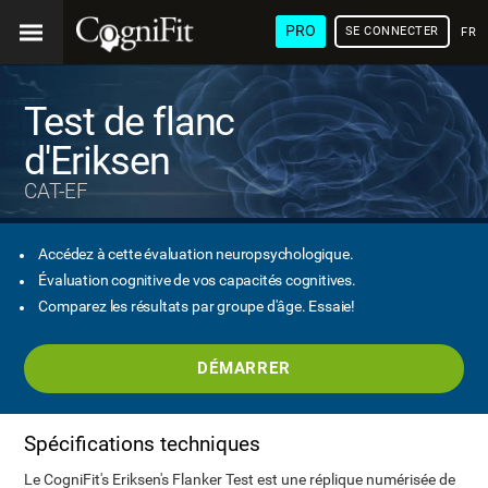
PRO
SE CONNECTER
FRA
Test de flanc
d'Eriksen
CAT-EF
Accédez à cette évaluation neuropsychologique.
Évaluation cognitive de vos capacités cognitives.
Comparez les résultats par groupe d'âge. Essaie!
DÉMARRER
Spécifications techniques
Le CogniFit's Eriksen's Flanker Test est une réplique numérisée de