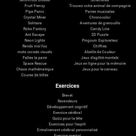
Mini-mots croisés
Scrambled
Fruit Frenzy
Trouvez votre animal de compagnie
Pipe Panic
Paires musicales
Crystal Miner
Chronocolor
Solitaire
Aventures de grenouille
Robo Factory
Candy Line
Ant Escape
2D Puzzle
Neon Lights
Pingouin Explorateur
Rends moi fou
Chiffres
mots croisés visuels
Abeille de Couleur
Faîtes la paire
Jeux d'agilité mentale
Space Rescue
Jeux en ligne pour la mémoire
Chaos mathématique
Jeux pour le cerveau
Course de billes
Exercices
Brevet
Revendeurs
Développement cognitif
Exercice cérébral
Quizz pour la tête
Exercices pour l'esprit
Entraînement cérébral personnalisé
Exercice mental