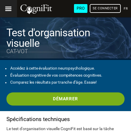
PRO
SE CONNECTER
FRA
Test d'organisation
visuelle
CAT-VOT
Accédez à cette évaluation neuropsychologique.
Évaluation cognitive de vos compétences cognitives.
Comparez les résultats par tranche d’âge. Essaie!
DÉMARRER
Spécifications techniques
Le test d'organisation visuelle CogniFit est basé sur la tâche