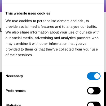
This website uses cookies
We use cookies to personalise content and ads, to
provide social media features and to analyse our traffic.
Les références
We also share information about your use of our site with
our social media, advertising and analytics partners who
Hooper, H. E. (1983). Hooper Visual Organization Test Manual.
may combine it with other information that you’ve
Los Angeles, CA: Western Psychological Services.
provided to them or that they’ve collected from your use
Merten, T. (2004). A Short Version of the Hooper Visual
of their services.
Organization Test: Reliability and Validity. Applied
neuropsychology, 11(2), 99-102.
https://doi.org/10.1207/s15324826an1102_5
Consent
Necessary
Selection
Preferences
Statistics