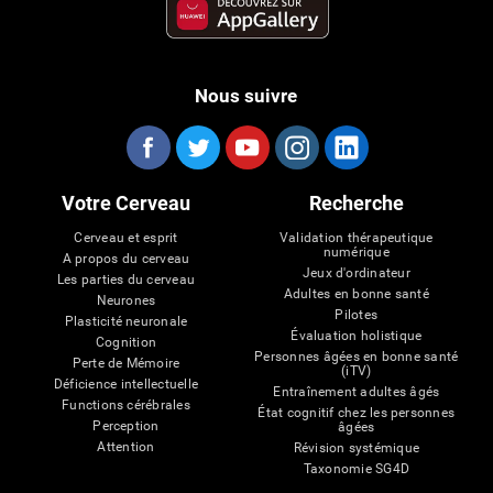
Nous suivre
Votre Cerveau
Recherche
Cerveau et esprit
Validation thérapeutique
numérique
A propos du cerveau
Jeux d'ordinateur
Les parties du cerveau
Adultes en bonne santé
Neurones
Pilotes
Plasticité neuronale
Évaluation holistique
Cognition
Personnes âgées en bonne santé
Perte de Mémoire
(iTV)
Déficience intellectuelle
Entraînement adultes âgés
Functions cérébrales
État cognitif chez les personnes
Perception
âgées
Attention
Révision systémique
Taxonomie SG4D