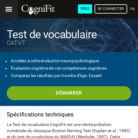
PRO
SE CONNECTER
FRA
Test de vocabulaire
CAT-VT
Accédez à cette évaluation neuropsychologique.
Évaluation cognitive de vos compétences cognitives.
Comparez les résultats par tranche d’âge. Essaie!
DÉMARRER
Spécifications techniques
Le Test de vocabulaire CogniFit est une réinterprétation
numérisée du classique Boston Naming Test (Kaplan et al., 1983)
et du test de vocabulaire du WAIS-III (Wechsler, 1997). Cette