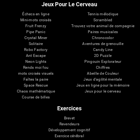
Jeux Pour Le Cerveau
Échecs en ligne
Tennis mélodique
Mini-mots croisés
Scrambled
Fruit Frenzy
Trouvez votre animal de compagnie
Pipe Panic
Paires musicales
Crystal Miner
Chronocolor
Solitaire
Aventures de grenouille
Robo Factory
Candy Line
Ant Escape
2D Puzzle
Neon Lights
Pingouin Explorateur
Rends moi fou
Chiffres
mots croisés visuels
Abeille de Couleur
Faîtes la paire
Jeux d'agilité mentale
Space Rescue
Jeux en ligne pour la mémoire
Chaos mathématique
Jeux pour le cerveau
Course de billes
Exercices
Brevet
Revendeurs
Développement cognitif
Exercice cérébral