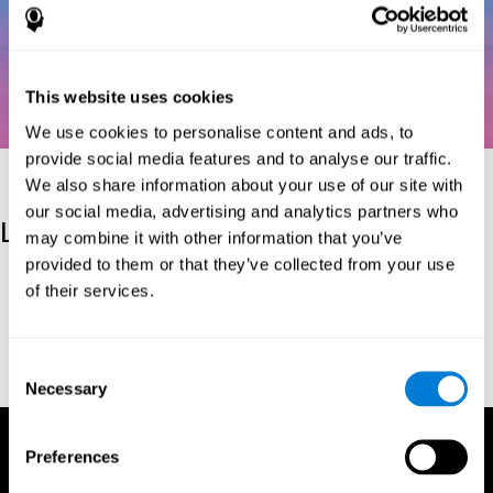
This website uses cookies
We use cookies to personalise content and ads, to
provide social media features and to analyse our traffic.
We also share information about your use of our site with
our social media, advertising and analytics partners who
Les références
may combine it with other information that you’ve
provided to them or that they’ve collected from your use
Kaplan, E., Goodglass, H., Weintraub, S. (1983). Boston Naming
of their services.
Test. Philadelphia: Lea & Febiger.
Wechsler, D. (1997). WAIS-III: Wechsler Adult Intelligence Scale -
Third edition administration and scoring manual. San Antonio,
Consent
TX: Psychological Corporation.
Necessary
Selection
Preferences