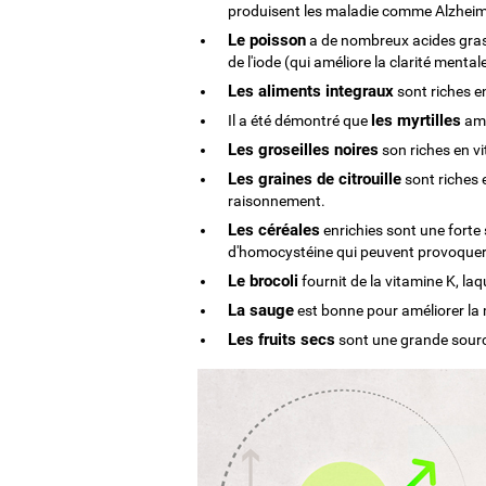
produisent les maladie comme Alzheim
Le poisson
a de nombreux acides gras 
de l'iode (qui améliore la clarité mentale
Les aliments integraux
sont riches en
les myrtilles
Il a été démontré que
amé
Les groseilles noires
son riches en vi
Les graines de citrouille
sont riches e
raisonnement.
Les céréales
enrichies sont une forte 
d'homocystéine qui peuvent provoquer 
Le brocoli
fournit de la vitamine K, laq
La sauge
est bonne pour améliorer la
Les fruits secs
sont une grande source