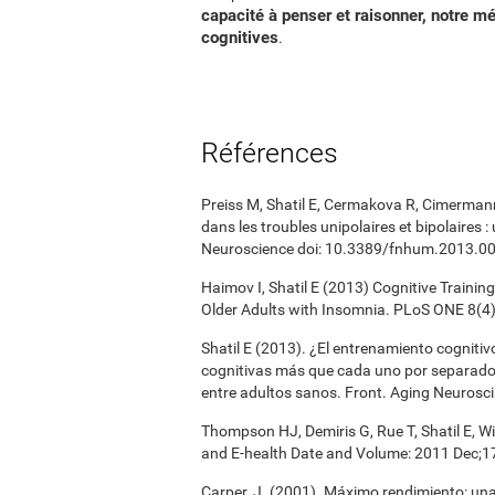
capacité à penser et raisonner, notre mé
cognitives
.
Références
Preiss M, Shatil E, Cermakova R, Cimermann
dans les troubles unipolaires et bipolaires
Neuroscience doi: 10.3389/fnhum.2013.0
Haimov I, Shatil E (2013) Cognitive Traini
Older Adults with Insomnia. PLoS ONE 8(4
Shatil E (2013). ¿El entrenamiento cogniti
cognitivas más que cada uno por separado
entre adultos sanos. Front. Aging Neurosci
Thompson HJ, Demiris G, Rue T, Shatil E, W
and E-health Date and Volume: 2011 Dec;1
Carper, J. (2001). Máximo rendimiento: un