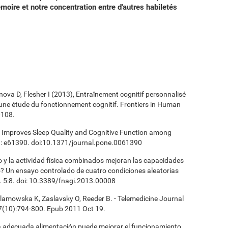
moire et notre concentration entre d'autres habiletés
ova D, Flesher I (2013), Entraînement cognitif personnalisé
 : une étude du fonctionnement cognitif. Frontiers in Human
0108.
ng Improves Sleep Quality and Cognitive Function among
): e61390. doi:10.1371/journal.pone.0061390
vo y la actividad física combinados mejoran las capacidades
? Un ensayo controlado de cuatro condiciones aleatorias
. 5:8. doi: 10.3389/fnagi.2013.00008
ilamowska K, Zaslavsky O, Reeder B. - Telemedicine Journal
7(10):794-800. Epub 2011 Oct 19.
a adecuada alimentación puede mejorar el funcionamiento