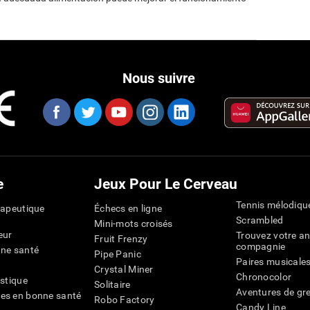
Nous suivre
e
Jeux Pour Le Cerveau
Tennis mélodiqu
rapeutique
Échecs en ligne
Scrambled
Mini-mots croisés
eur
Trouvez votre an
Fruit Frenzy
compagnie
nne santé
Pipe Panic
Paires musicale
Crystal Miner
Chronocolor
istique
Solitaire
Aventures de gre
es en bonne santé
Robo Factory
Candy Line