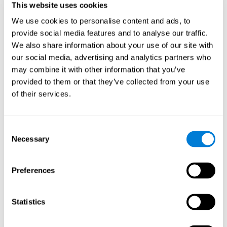
This website uses cookies
We use cookies to personalise content and ads, to
Mémoire Phonologique à Court-terme
provide social media features and to analyse our traffic.
We also share information about your use of our site with
La mémoire phonologique à court terme est une
our social media, advertising and analytics partners who
composante de notre mémoire sensorielle qui est
responsable de la conservation à court terme de toutes
may combine it with other information that you’ve
les informations phonologiques que nous recevons de
provided to them or that they’ve collected from your use
l'environnement. La boucle phonologique et l'exécutif
central phonologique (mécanismes cognitifs intimement
of their services.
associés à la mémoire phonologique à court terme)
jouent un rôle essentiel dans la capacité mathématique.
Consent
Mémoire de Travail
Necessary
Selection
Mémoire de travail et dyscalculie. Il importe de prendre
conscience qu’une altération de la mémoire de travail
peut être un fort indicateur de dyscalculie. La mémoire de
Preferences
travail est la capacité à retenir et manipuler l’information
nécessaire pour réaliser des tâches cognitives
complexes, comme la compréhension du langage,
l’apprentissage et le raisonnement. Un déficit de la
mémoire de travail pourrait impliquer des difficultés pour
Statistics
réaliser des calculs simples ou complexes.