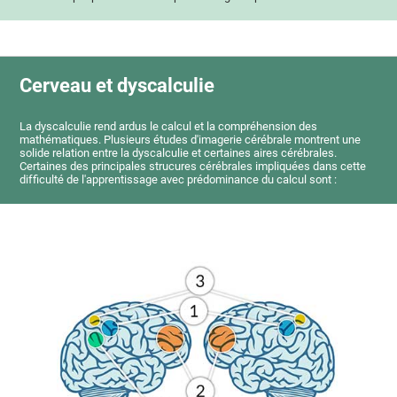
Cerveau et dyscalculie
La dyscalculie rend ardus le calcul et la compréhension des
mathématiques. Plusieurs études d'imagerie cérébrale montrent une
solide relation entre la dyscalculie et certaines aires cérébrales.
Certaines des principales strucures cérébrales impliquées dans cette
difficulté de l'apprentissage avec prédominance du calcul sont :