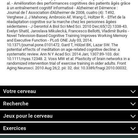
al. - Amélioration des performances cognitives des patients âgés grâce
à un entraînement cognitif informatisé - Alzheimer et Démence :
Journal de l' Association d'Alzheimer de 2008, cuatro (4): T492.
Verghese J, J Mahoney, Ambrosio AF, Wang C, Holtzer R. - Effet de la
réadaptation cognitive sur la marche chez les personnes âgées
sédentaires - J Gerontol A Biol Sci Med Sci. 2010 Dec;65(12):1338-43.
Evelyn Shatil, Jaroslava Mikulecká, Francesco Bellotti, Vladimír Burěs -
Novel Television-Based Cognitive Training Improves Working Memory
and Executive Function - PLoS ONE July 03, 2014.
10.1371/journal.pone.0101472. Gard T, Hölzel BK, Lazar SW. The
potential effects of meditation on age-related cognitive decline: a
systematic review. Ann N Y Acad Sci. 2014 Jan; 1307:89-103. doi:
10.1111/nyas.12348. 2. Voss MW et al. Plasticity of brain networks in a
randomized intervention trial of exercise training in older adults. Front
Aging Neurosci. 2010 Aug 26;2. pii: 32. doi: 10.3389/fnagi.2010.00032.
Votre cerveau
Recherche
Jeux pour le cerveau
Exercices