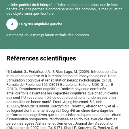
Le lobe pariétal droit interprète l'information spatiale alors que le lobe
pariétal gauche permet la compréhension des nombres, la manipulation
des objets ainsi que l'écriture.
4
Le gyrus angulaire gauche
est chargé de la manipulation verbale des nombres.
Références scientifiques
[1] Lubrini, G., Periáñez, J.A., & Ríos-Lago, M. (2009). Introduction à la
stimulation cognitive et à la réhabilitation neuropsychologique. Dans
Stimulation cognitive et réhabilitation neuropsychologique. (p.13).
Rambla del Poblenou 156, 08018 Barcelona: Editorial UOC. Shatil E
(2013). L'entraînement cognitif et l'activité physique combinés
améliorent-ils davantage les capacités cognitives que chacun d'entre
eux seul ? Un essai contrôlé de quatre conditions randomisées chez
des adultes en bonne santé. Front. Aging Neurosci. 5:8. doi:
10.3389/fnagi.2013.00008. Korczyn dC, Peretz C, Aharonson V, et al. -
Le logiciel d'entraînement cognitif CogniFit améliore davantage les
performances cognitives que les jeux informatiques classiques : étude
d'intervention prospective, randomisée et en double aveugle chez les
personnes âgées.Alzheimer et Démence : Journal de l' Association
d'Alzheimer de 2007, tres (3): S171. Shatil E, Korczyn dC, Peretzc C, et