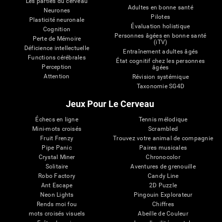
Les parties du cerveau
Adultes en bonne santé
Neurones
Pilotes
Plasticité neuronale
Évaluation holistique
Cognition
Personnes âgées en bonne santé
Perte de Mémoire
(iTV)
Déficience intellectuelle
Entraînement adultes âgés
Functions cérébrales
État cognitif chez les personnes
Perception
âgées
Attention
Révision systémique
Taxonomie SG4D
Jeux Pour Le Cerveau
Échecs en ligne
Tennis mélodique
Mini-mots croisés
Scrambled
Fruit Frenzy
Trouvez votre animal de compagnie
Pipe Panic
Paires musicales
Crystal Miner
Chronocolor
Solitaire
Aventures de grenouille
Robo Factory
Candy Line
Ant Escape
2D Puzzle
Neon Lights
Pingouin Explorateur
Rends moi fou
Chiffres
mots croisés visuels
Abeille de Couleur