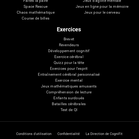
Faîtes la paire
Jeux d'agilité mentale
Space Rescue
Jeux en ligne pour la mémoire
Chaos mathématique
Jeux pour le cerveau
Course de billes
Exercices
Brevet
Revendeurs
Développement cognitif
Exercice cérébral
Quizz pour la tête
Exercices pour l'esprit
Entraînement cérébral personnalisé
Exercice mental
Jeux mathématiques amusants
Compréhension de lecture
Enfants surdoués
Batailles cérébrales
Test de QI
Conditions d'utilisation
Confidentialité
La Direction de CogniFit