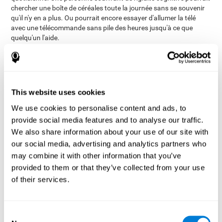
chercher une boîte de céréales toute la journée sans se souvenir
qu'il n'y en a plus. Ou pourrait encore essayer d'allumer la télé
avec une télécommande sans pile des heures jusqu'à ce que
quelqu'un l'aide.
Il existe plusieurs degrés de flexibilité et de rigidité mentale. Les
exemples utilisés jusqu'à maintenant correspondent à un degré
très élevé de rigidité. Il existe néanmoins, des cas qui ne sont pas
aussi flagrants, mais ces derniers affectent tout autant le
This website uses cookies
quotidien des patients (quand un enfant a du mal à passer d'une
matière à une autre par exemple, cela pourrait lui faire perdre le
We use cookies to personalise content and ads, to
début de l'information et par delà l'essentiel du contenu de la
provide social media features and to analyse our traffic.
classe).
We also share information about your use of our site with
Comme se produit la rigidité cognitive?
Le cerveau humain
our social media, advertising and analytics partners who
cherche la stabilité et essaye de réduire l'incertitude à tout prix.
may combine it with other information that you’ve
Les personnes souffrant d'une grande rigidité cognitive peuvent
renoncer à tout changement ou nouveauté, en maintenant leur
provided to them or that they’ve collected from your use
conduite ou manière de penser, néanmoins ceci ne les aidera pas
of their services.
à s'adapter à leur environnement. Il est normal que pour certains
s'adapter aux changements soit tout un challenge, mais pour les
personnes avec une faible flexibilité mentale, l'adaptation au
Consent
changement peut être beaucoup plus complexe.