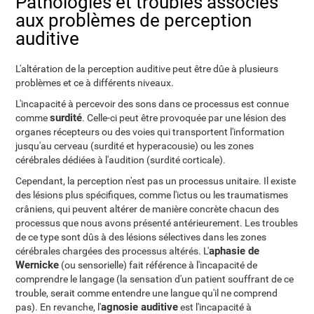
Pathologies et troubles associés
aux problèmes de perception
auditive
L'altération de la perception auditive peut être dûe à plusieurs
problèmes et ce à différents niveaux.
L'incapacité à percevoir des sons dans ce processus est connue
surdité
comme
. Celle-ci peut être provoquée par une lésion des
organes récepteurs ou des voies qui transportent l'information
jusqu'au cerveau (surdité et hyperacousie) ou les zones
cérébrales dédiées à l'audition (surdité corticale).
Cependant, la perception n'est pas un processus unitaire. Il existe
des lésions plus spécifiques, comme l'ictus ou les traumatismes
crâniens, qui peuvent altérer de manière concrète chacun des
processus que nous avons présenté antérieurement. Les troubles
de ce type sont dûs à des lésions sélectives dans les zones
aphasie de
cérébrales chargées des processus altérés. L'
Wernicke
(ou sensorielle) fait référence à l'incapacité de
comprendre le langage (la sensation d'un patient souffrant de ce
trouble, serait comme entendre une langue qu'il ne comprend
agnosie auditive
pas). En revanche, l'
est l'incapacité à