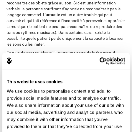
reconnaître des objets grâce au son. Si c'est une information
verbale, la personne souffrant d'agnosie ne reconnaîtrait pas le
amusie
langage comme tel. L’
est un autre trouble qui peut
survenir et qui fait référence à l'incapacité à percevoir et apprécier
la musique (le patient ne peut pas reconnaître ou reproduire des
tons ou rythmes musicaux). Dans certains cas, il existe la
possibilité que le patient perde uniquement la capacité à localiser
les sons ou les imiter.
En plus de ces troubles où il existe une perte de la fonction, il
existe également des troubles où les personnes écoutent des
acouphène
sons qui n'existent pas. Le plus connu est celui les
qui
à écouter un signal sonore constant. Dans d'autres cas, le
problème implique une mauvaise activation de l'activité cérébrale
This website uses cookies
au niveau du cortex auditif, ce qui engendre des hallucinations.
schizophrénie
C'est ce qui arrive avec la
(où les hallucinations
We use cookies to personalise content and ads, to
peuvent être jusqu'à menaçantes). Il existe d'autres types
provide social media features and to analyse our traffic.
hallucinations musicales
d'hallucinations comme les
, comme si
We also share information about your use of our site with
nous écoutions de la musique comme si celle-ci sortait d'une
our social media, advertising and analytics partners who
radio qui n'existe pas et que nous ne pouvons pas éteindre. Dans
Paracusia de Willis
le cas de la
, les hallucinations auditives sont
may combine it with other information that you’ve
accompagnées d'une réduction de l'audition.
provided to them or that they’ve collected from your use