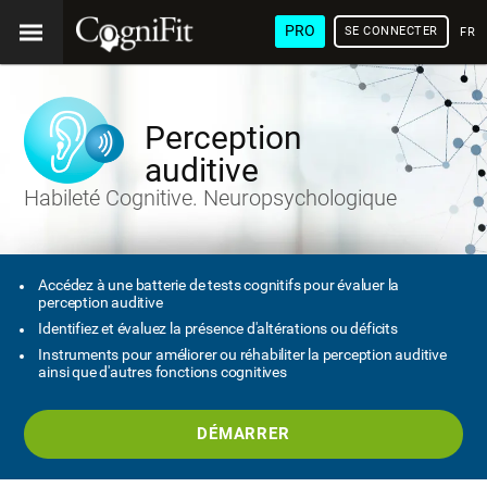
PRO
SE CONNECTER
FRA
Perception
auditive
Habileté Cognitive. Neuropsychologique
Accédez à une batterie de tests cognitifs pour évaluer la
perception auditive
Identifiez et évaluez la présence d'altérations ou déficits
Instruments pour améliorer ou réhabiliter la perception auditive
ainsi que d'autres fonctions cognitives
DÉMARRER