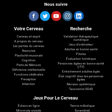
Nous suivre
Votre Cerveau
Recherche
Cerveau et esprit
Validation thérapeutique
numérique
A propos du cerveau
Jeux d'ordinateur
Les parties du cerveau
Adultes en bonne santé
Neurones
Pilotes
Plasticité neuronale
Évaluation holistique
Cognition
Personnes âgées en bonne santé
Perte de Mémoire
(iTV)
Déficience intellectuelle
Entraînement adultes âgés
Functions cérébrales
État cognitif chez les personnes
Perception
âgées
Attention
Révision systémique
Taxonomie SG4D
Jeux Pour Le Cerveau
Échecs en ligne
Tennis mélodique
Mini-mots croisés
Scrambled