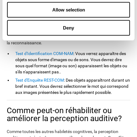
offerts par CogniFit pour évaluer la perception auditive sont
inspirés du test EPSY (de Korkman, Kirk et Kemp, 1998), du
Allow selection
Memory Malingering (TOMM) et du Test de Variables of Attention
(TOVA). En plus d'évaluer la perception auditive, le test permet de
mesurer la dénomination, le temps de réponse, la vitesse de
Deny
traitement, la mémoire contextuelle, la mémoire de travail,
l'actualisation, la mémoire visuelle, la perception visuelle ainsi que
la reconnaissance.
Test d'Identification COM-NAM
: Vous verrez apparaître des
objets sous forme d'images ou de sons. Vous devrez dire
sous quel format (image ou son) apparaissent les objets ou
s'ils n'apparaissent pas..
Test d'Enquête REST-COM
: Des objets apparaîtront durant un
bref instant. Vous devrez sélectionner le mot qui correspond
aux images présentées le plus rapidement possible.
Comme peut-on réhabiliter ou
améliorer la perception auditive?
Comme toutes les autres habiletés cognitives, la perception