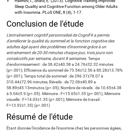
Haimov, I., Shatil, E. (2013). Cognitive Training Improves
Sleep Quality and Cognitive Function among Older Adults
with Insomnia. PLoS ONE, 8 (4), 1-17.
Conclusion de l'étude
L'entraînement cognitif personnalisé de CogniFit a permis
d'améliorer la qualité du sommeil et la fonction cognitive des
adultes âgé ayant des problèmes d'insomnie grâce à un
entraînement de 20-30 minutes chaque jour, trois jours non
consécutifs par semaine, durant 8 semaines
. Temps
d'endormissement : de 38.42±40.58 a 24.76±32.32 minutes
(p=.001); Efficience du sommeil de 73.54±12.56 à 80.28±13.78%
(p=.001); Temps total de sommeil : de 296.37±78.07 à
310.44±72.96 minutes; Réveils : de 72.06±40.89 a
58.89±45.13minutos (p=.05); Nombre de réveils : de 10.65±4.38
à 9.04±5.9 (p=.05). Mémoire : F=15.65±1.35 (p=.001); Mémoire
visuelle : F=14.03±1.35 (p=.001); Mémoire de travail :
F=13.92±1.35) (p=.001)
Résumé de l'étude
Étant donnée l'incidence de l'insomnie chez les personnes âgées,