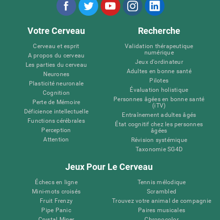
Votre Cerveau
Recherche
Cerveau et esprit
Validation thérapeutique
numérique
A propos du cerveau
Jeux d'ordinateur
Les parties du cerveau
Adultes en bonne santé
Neurones
Pilotes
Plasticité neuronale
Évaluation holistique
Cognition
Personnes âgées en bonne santé
Perte de Mémoire
(iTV)
Déficience intellectuelle
Entraînement adultes âgés
Functions cérébrales
État cognitif chez les personnes
Perception
âgées
Attention
Révision systémique
Taxonomie SG4D
Jeux Pour Le Cerveau
Échecs en ligne
Tennis mélodique
Mini-mots croisés
Scrambled
Fruit Frenzy
Trouvez votre animal de compagnie
Pipe Panic
Paires musicales
Crystal Miner
Chronocolor