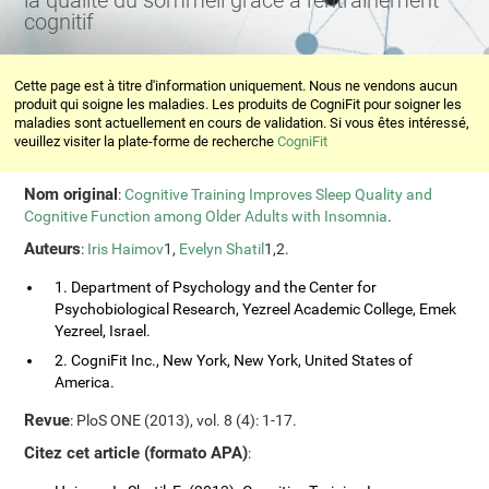
la qualité du sommeil grâce à l'entraînement
cognitif
Cette page est à titre d'information uniquement. Nous ne vendons aucun
produit qui soigne les maladies. Les produits de CogniFit pour soigner les
maladies sont actuellement en cours de validation. Si vous êtes intéressé,
veuillez visiter la plate-forme de recherche
CogniFit
Nom original
:
Cognitive Training Improves Sleep Quality and
Cognitive Function among Older Adults with Insomnia
.
Auteurs
:
Iris Haimov
1,
Evelyn Shatil
1,2.
1. Department of Psychology and the Center for
Psychobiological Research, Yezreel Academic College, Emek
Yezreel, Israel.
2. CogniFit Inc., New York, New York, United States of
America.
Revue
: PloS ONE (2013), vol. 8 (4): 1-17.
Citez cet article (formato APA)
: