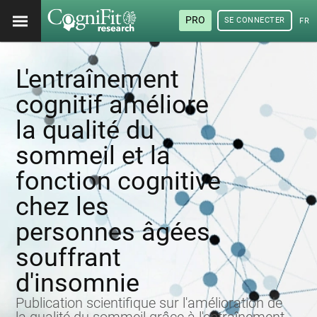
PRO
SE CONNECTER
FRA
L'entraînement
cognitif améliore
la qualité du
sommeil et la
fonction cognitive
chez les
personnes âgées
souffrant
d'insomnie
Publication scientifique sur l'amélioration de