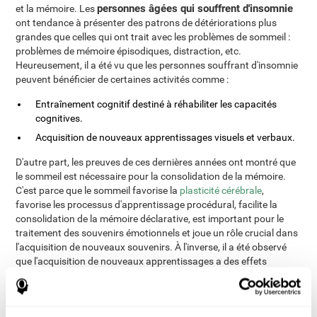
personnes âgées qui souffrent d'insomnie
et la mémoire. Les
ont tendance à présenter des patrons de détériorations plus
grandes que celles qui ont trait avec les problèmes de sommeil :
problèmes de mémoire épisodiques, distraction, etc.
Heureusement, il a été vu que les personnes souffrant d'insomnie
peuvent bénéficier de certaines activités comme :
Entraînement cognitif destiné à réhabiliter les capacités
cognitives.
Acquisition de nouveaux apprentissages visuels et verbaux.
D'autre part, les preuves de ces dernières années ont montré que
le sommeil est nécessaire pour la consolidation de la mémoire.
C'est parce que le sommeil favorise la
plasticité cérébrale
,
favorise les processus d'apprentissage procédural, facilite la
consolidation de la mémoire déclarative, est important pour le
traitement des souvenirs émotionnels et joue un rôle crucial dans
l'acquisition de nouveaux souvenirs. À l'inverse, il a été observé
que l'acquisition de nouveaux apprentissages a des effets
positifs sur la structure du sommeil. Après l'apprentissage, la
proportion de sommeil REM augmente, les mouvements rapides
des yeux augmentent pendant cette phase, l'activité des ondes