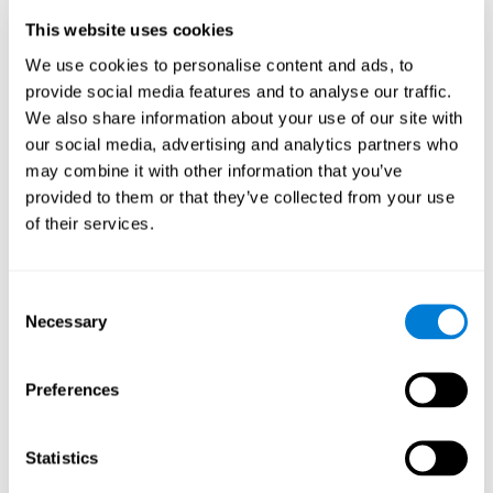
lentes augmente, la durée du sommeil augmente, tout comme le
nombre et la densité des fuseaux du sommeil.
This website uses cookies
Il est donc raisonnable de supposer qu'un nouvel apprentissage
We use cookies to personalise content and ads, to
entraînement cognitif adéquat peut aider
venant d'un
à:
provide social media features and to analyse our traffic.
We also share information about your use of our site with
Changer la structure du sommeil
our social media, advertising and analytics partners who
Améliorer la qualité du sommeil.
may combine it with other information that you’ve
Améliorer l'état cognitif
provided to them or that they’ve collected from your use
Méthodologie
of their services.
Conception de l'étude
Un essai clinique comparatif randomisé d'une durée de 11
Consent
semaines a été mené chez des personnes âgées indépendantes
Necessary
Selection
atteintes d'insomnie en utilisant un modèle à deux groupes:
intervention avec CogniFit
non-
(groupe expérimental) et
spécifique
(groupe témoin).
Preferences
Une mesure de l'état cognitif des participants a été effectuée
avant le début de l'entraînement et une autre à la fin de
Statistics
l'entraînement. Pour ce faire, on a utilisé l'outil
batteries
d'évaluation de CogniFit
. Un assistant de recherche est venu chez