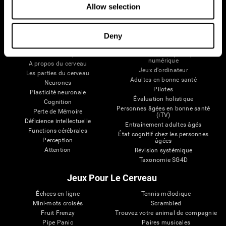
Allow selection
Deny
Votre Cerveau
Recherche
Cerveau et esprit
Validation thérapeutique
numérique
A propos du cerveau
Jeux d'ordinateur
Les parties du cerveau
Adultes en bonne santé
Neurones
Pilotes
Plasticité neuronale
Évaluation holistique
Cognition
Personnes âgées en bonne santé
Perte de Mémoire
(iTV)
Déficience intellectuelle
Entraînement adultes âgés
Functions cérébrales
État cognitif chez les personnes
Perception
âgées
Attention
Révision systémique
Taxonomie SG4D
Jeux Pour Le Cerveau
Échecs en ligne
Tennis mélodique
Mini-mots croisés
Scrambled
Fruit Frenzy
Trouvez votre animal de compagnie
Pipe Panic
Paires musicales