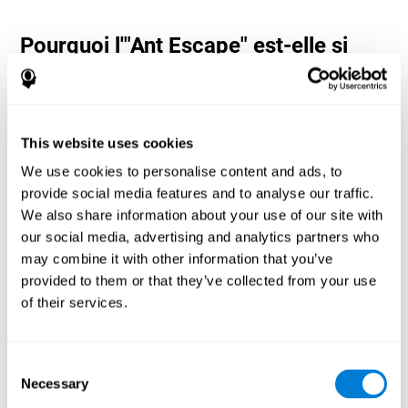
Pourquoi l'"Ant Escape" est-elle si
populaire ? - Histoire
Ant Escape est considéré comme un jeu d'aventure dans lequel
l'utilisateur doit calculer chaque mouvement pour atteindre
l'objectif. Les neuropsychologues et les concepteurs de CogniFit
This website uses cookies
se sont inspirés des jeux classiques de Nintendo pour créer ce jeu.
L'utilisateur doit penser différemment et calculer chaque
We use cookies to personalise content and ads, to
mouvement aussi vite que possible pour atteindre la fourmilière.
provide social media features and to analyse our traffic.
Préparez-vous à essayer l'un des jeux les plus amusants de
We also share information about your use of our site with
CogniFit, plein d'obstacles et de défis.
our social media, advertising and analytics partners who
Comment le jeu d'esprit "Ant Escape"
may combine it with other information that you’ve
améliore-t-il mes capacités
provided to them or that they’ve collected from your use
cognitives ?
of their services.
Jouer à Ant Escape stimule un modèle d'activation neuronale
spécifique. La répétition et l'entraînement constants de ce
schéma peuvent contribuer à créer de nouvelles synapses et
Consent
aider les circuits neuronaux à se réorganiser et à récupérer les
Necessary
Selection
fonctions cognitives affaiblies ou endommagées.