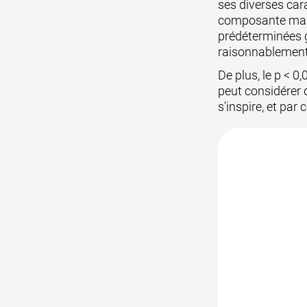
ses diverses cara
composante manip
prédéterminées g
raisonnablement 
De plus, le p < 0
peut considérer q
s'inspire, et par