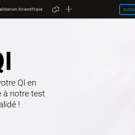
alidation Scientifique
Outil
QI
otre QI en
à notre test
lidé !