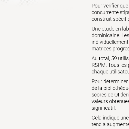
Pour vérifier que
concurrente stip
construit spécif
Une étude en lab
dominicaine. Les
individuellement
matrices progre
Au total, 59 uti
RSPM. Tous les p
chaque utilisateu
Pour déterminer l
de la bibliothèqu
scores de QI déri
valeurs obtenues 
significatif.
Cela indique une 
tend à augmenter