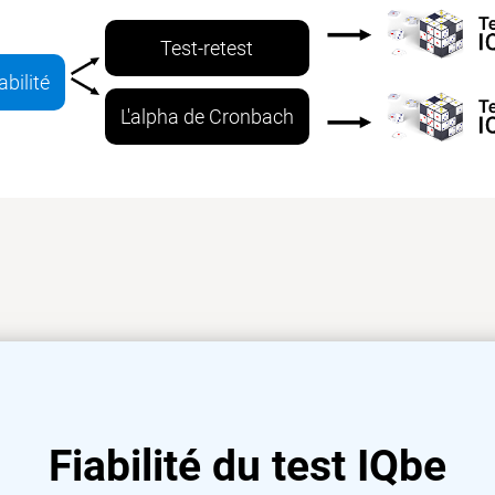
Test-retest
abilité
L'alpha de Cronbach
Fiabilité du test IQbe