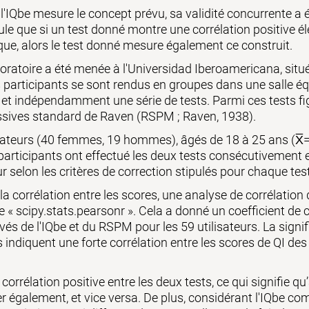
 l'IQbe mesure le concept prévu, sa validité concurrente a é
ule que si un test donné montre une corrélation positive é
ique, alors le test donné mesure également ce construit.
oratoire a été menée à l'Universidad Iberoamericana, sit
 participants se sont rendus en groupes dans une salle équ
 et indépendamment une série de tests. Parmi ces tests fi
ssives standard de Raven (RSPM ; Raven, 1938).
lisateurs (40 femmes, 19 hommes), âgés de 18 à 25 ans (X̅=2
articipants ont effectué les deux tests consécutivement et
r selon les critères de correction stipulés pour chaque test
a corrélation entre les scores, une analyse de corrélation 
e « scipy.stats.pearsonr ». Cela a donné un coefficient de 
vés de l'IQbe et du RSPM pour les 59 utilisateurs. La signifi
indiquent une forte corrélation entre les scores de QI des
corrélation positive entre les deux tests, ce qui signifie 
 également, et vice versa. De plus, considérant l'IQbe com