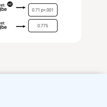
0.71 p<.001
0.775