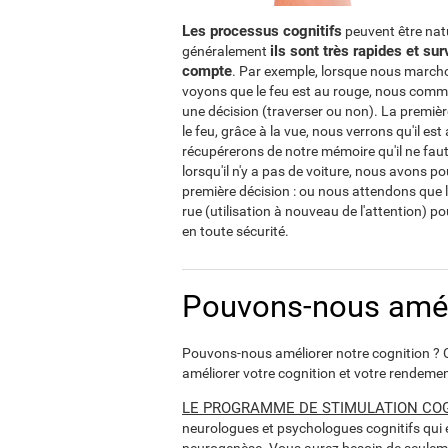
Les processus cognitifs
peuvent être natu
ils sont très rapides et 
généralement
compte
. Par exemple, lorsque nous marchon
voyons que le feu est au rouge, nous comm
une décision (traverser ou non). La premièr
le feu, grâce à la vue, nous verrons qu'il e
récupérerons de notre mémoire qu'il ne faut
lorsqu'il n'y a pas de voiture, nous avons po
première décision : ou nous attendons que 
rue (utilisation à nouveau de l'attention) p
en toute sécurité.
Pouvons-nous améli
Pouvons-nous améliorer notre cognition ? Co
améliorer votre cognition et votre rendemen
LE PROGRAMME DE STIMULATION COGN
neurologues et psychologues cognitifs qui é
neurogenèse. Vous aurez besoin de seule