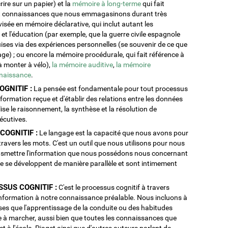
crire sur un papier) et la
mémoire à long-terme
qui fait
 et connaissances que nous emmagasinons durant très
isée en mémoire déclarative, qui inclut autant les
et l'éducation (par exemple, que la guerre civile espagnole
uises via des expériences personnelles (se souvenir de ce que
age) ; ou encore la mémoire procédurale, qui fait référence à
à monter à vélo),
la mémoire auditive
,
la mémoire
nnaissance
.
GNITIF :
La pensée est fondamentale pour tout processus
information reçue et d'établir des relations entre les données
ilise le raisonnement, la synthèse et la résolution de
xécutives.
OGNITIF :
Le langage est la capacité que nous avons pour
ravers les mots. C'est un outil que nous utilisons pour nous
nsmettre l'information que nous possédons nous concernant
ée se développent de manière parallèle et sont intimement
SUS COGNITIF :
C'est le processus cognitif à travers
information à notre connaissance préalable. Nous incluons à
ses que l'apprentissage de la conduite ou des habitudes
 à marcher, aussi bien que toutes les connaissances que
 à l'école. Piaget ainsi que d'autres auteurs parlent de