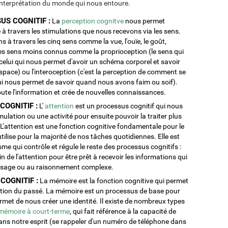
 interprétation du monde qui nous entoure.
S COGNITIF :
La
perception cognitve
nous permet
à travers les stimulations que nous recevons via les sens.
à travers les cinq sens comme la vue, l'ouïe, le goût,
tres sens moins connus comme la proprioception (le sens qui
 celui qui nous permet d'avoir un schéma corporel et savoir
space) ou l'interoception (c'est la perception de comment se
ui nous permet de savoir quand nous avons faim ou soif).
oute l'information et crée de nouvelles connaissances.
COGNITIF :
L'
attention
est un processus cognitif qui nous
lation ou une activité pour ensuite pouvoir la traiter plus
'attention est une fonction cognitive fondamentale pour le
tilise pour la majorité de nos tâches quotidiennes. Elle est
e qui contrôle et régule le reste des processus cognitifs :
 de l'attention pour être prêt à recevoir les informations qui
tissage ou au raisonnement complexe.
OGNITIF :
La mémoire est la fonction cognitive qui permet
mation du passé. La mémoire est un processus de base pour
permet de nous créer une identité. Il existe de nombreux types
mémoire à court-terme
, qui fait référence à la capacité de
ans notre esprit (se rappeler d'un numéro de téléphone dans