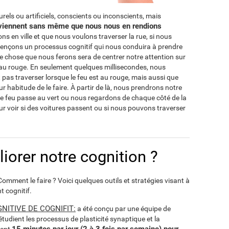
rels ou artificiels, conscients ou inconscients, mais
surviennent sans même que nous nous en rendions
s en ville et que nous voulons traverser la rue, si nous
ençons un processus cognitif qui nous conduira à prendre
e chose que nous ferons sera de centrer notre attention sur
st au rouge. En seulement quelques millisecondes, nous
 pas traverser lorsque le feu est au rouge, mais aussi que
ur habitude de le faire. À partir de là, nous prendrons notre
le feu passe au vert ou nous regardons de chaque côté de la
our voir si des voitures passent ou si nous pouvons traverser
orer notre cognition ?
mment le faire ? Voici quelques outils et stratégies visant à
t cognitif.
ITIVE DE COGNIFIT:
a été conçu par une équipe de
tudient les processus de plasticité synaptique et la
15 minutes par jour (2 à 3 fois par semaine) pour
ment