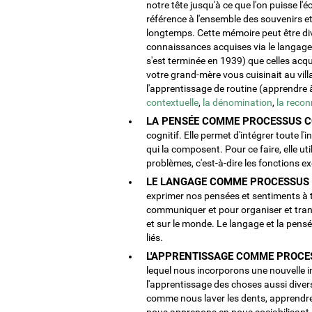
notre tête jusqu'à ce que l'on puisse l'é
référence à l'ensemble des souvenirs
longtemps. Cette mémoire peut être div
connaissances acquises via le langage 
s'est terminée en 1939) que celles acq
votre grand-mère vous cuisinait au vill
l'apprentissage de routine (apprendre 
contextuelle
,
la dénomination
,
la reco
LA PENSÉE COMME PROCESSUS CO
cognitif. Elle permet d'intégrer toute l'
qui la composent. Pour ce faire, elle ut
problèmes, c'est-à-dire les fonctions e
LE LANGAGE COMME PROCESSUS C
exprimer nos pensées et sentiments à t
communiquer et pour organiser et tra
et sur le monde. Le langage et la pens
liés.
L'APPRENTISSAGE COMME PROCES
lequel nous incorporons une nouvelle 
l'apprentissage des choses aussi diver
comme nous laver les dents, apprendre
nous apprenons en nous sociabilisant et