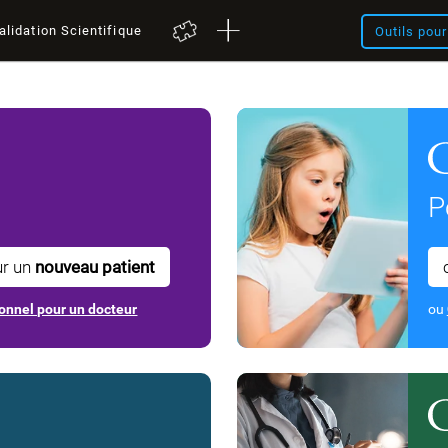
alidation Scientifique
Outils pou
P
ur un
nouveau patient
onnel pour un docteur
ou