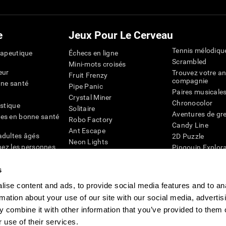
e
Jeux Pour Le Cerveau
Tennis mélodiqu
rapeutique
Échecs en ligne
Scrambled
Mini-mots croisés
eur
Trouvez votre an
Fruit Frenzy
compagnie
nne santé
Pipe Panic
Paires musicale
Crystal Miner
Chronocolor
istique
Solitaire
Aventures de gre
es en bonne santé
Robo Factory
Candy Line
Ant Escape
adultes âgés
2D Puzzle
Neon Lights
chez les personnes
Pingouin Explor
Rends moi fou
Chiffres
mots croisés visuels
émique
s
Abeille de Coule
Faîtes la paire
4D
Jeux d'agilité m
ise content and ads, to provide social media features and to an
Space Rescue
Jeux en ligne pou
Chaos mathématique
rmation about your use of our site with our social media, advertis
mémoire
Course de billes
 combine it with other information that you’ve provided to them o
Jeux pour le cer
 use of their services.