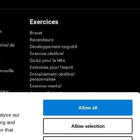
Exercices
e
Brevet
Revendeurs
imal de
Développement cognitif
Exercice cérébral
s
Quizz pour la tête
Exercices pour l'esprit
nouille
Entraînement cérébral
personnalisé
Exercice mental
ateur
Jeux mathématiques amusants
Compréhension de lecture
ur
Enfants surdoués
Allow all
entale
Batailles cérébrales
alyse our
r la
Test de QI
ing and
Allow selection
r that
veau