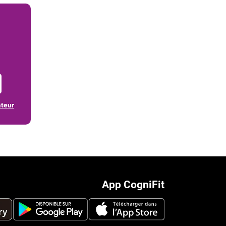
ateur
App CogniFit