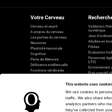
Votre Cerveau
Recherch
Cerveau et esprit
Validation thé
numérique
A propos du cerveau
Jeux d'ordinat
Les parties du cerveau
Adultes en bo
Neurones
Pilotes
Plasticité neuronale
Évaluation hol
Cognition
Personnes âgé
Perte de Mémoire
(iTV)
Déficience intellectuelle
Entraînement 
Functions cérébrales
État cognitif 
Perception
âgées
Attention
Révision syst
This website uses cookie
Taxonomie SG
We use cookies to personal
traffic. We also share info
analytics partners who may
they’ve collected from your