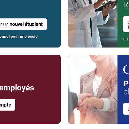
R
ur un
nouvel étudiant
onnel pour une école
ou
P
 employés
b
ompte