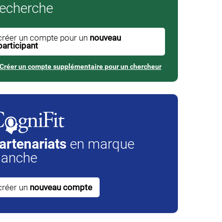
echerche
créer un compte pour un
nouveau
participant
Créer un compte supplémentaire pour un chercheur
artenariats
en marque
lanche
créer un
nouveau compte