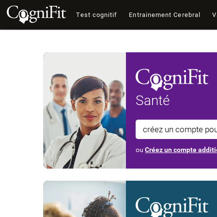
Test cognitif
Entrainement Cerebral
V
Santé
créez un compte po
ou
Créez un compte additi