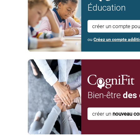
Éducation
créer un compte po
ou
Créez un compte additi
Bien-être
des
créer un
nouveau c