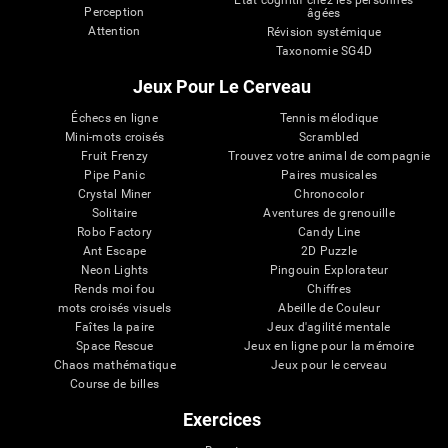
État cognitif chez les personnes
Perception
âgées
Attention
Révision systémique
Taxonomie SG4D
Jeux Pour Le Cerveau
Échecs en ligne
Tennis mélodique
Mini-mots croisés
Scrambled
Fruit Frenzy
Trouvez votre animal de compagnie
Pipe Panic
Paires musicales
Crystal Miner
Chronocolor
Solitaire
Aventures de grenouille
Robo Factory
Candy Line
Ant Escape
2D Puzzle
Neon Lights
Pingouin Explorateur
Rends moi fou
Chiffres
mots croisés visuels
Abeille de Couleur
Faîtes la paire
Jeux d'agilité mentale
Space Rescue
Jeux en ligne pour la mémoire
Chaos mathématique
Jeux pour le cerveau
Course de billes
Exercices