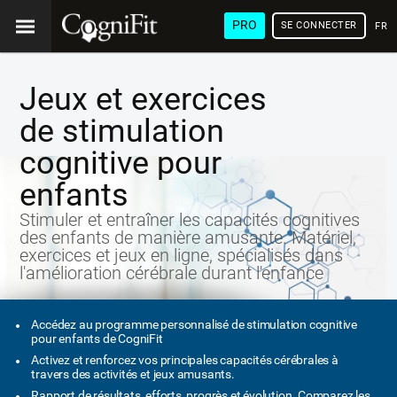
PRO
SE CONNECTER
FRA
Jeux et exercices
de stimulation
cognitive pour
enfants
Stimuler et entraîner les capacités cognitives
des enfants de manière amusante. Matériel,
exercices et jeux en ligne, spécialisés dans
l'amélioration cérébrale durant l'enfance
Accédez au programme personnalisé de stimulation cognitive
pour enfants de CogniFit
Activez et renforcez vos principales capacités cérébrales à
travers des activités et jeux amusants.
Rapport de résultats, efforts, progrès et évolution. Comparez les