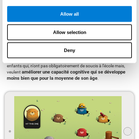
CogniFit?
L'enfance d'un enfant peut être une période difficile et
Allow all
déconcertante pour ses parents : il peut y avoir des
complications, des maladies et troubles de tout type, pour
lesquels il n'y a pas toujours de solutions. Le manque
Allow selection
d'information et la préoccupation peut nous faire passer de
mauvais moments et c'est pourquoi nous voulons toujours le
Deny
meilleur pour eux.
L'entraînement cognitif de CogniFit est recommandé pour les
enfants qui, n'ont pas obligatoirement de soucis à l'école mais,
améliorer une capacité cognitive qui se développe
veulent
moins bien que pour la moyenne de son âge
.