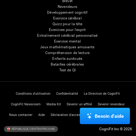
Brevet
Revendeurs
Développement cognitif
Exercice cérébral
Quizz pour la tête
Exercices pour l'esprit
Entraînement cérébral personnalisé
Exercice mental
Jeux mathématiques amusants
Compréhension de lecture
Enfants surdoués
Batailles cérébrales
Test de QI
Conditions d'utilisation
Confidentialité
La Direction de CogniFit
CogniFit Newsroom
Media Kit
Devenir un affilié
Devenir revendeur
Nous contacter
Aide
Déclaration d'accessibilité
Centre de Confiance
Besoin d'aide
CogniFit Inc © 2026
RÉPUBLIQUE CENTRAFRICAINE