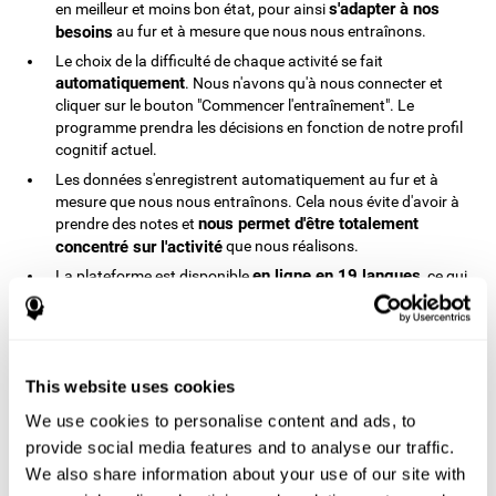
s'adapter à nos
en meilleur et moins bon état, pour ainsi
besoins
au fur et à mesure que nous nous entraînons.
Le choix de la difficulté de chaque activité se fait
automatiquement
. Nous n'avons qu'à nous connecter et
cliquer sur le bouton "Commencer l'entraînement". Le
programme prendra les décisions en fonction de notre profil
cognitif actuel.
Les données s'enregistrent automatiquement au fur et à
mesure que nous nous entraînons. Cela nous évite d'avoir à
nous permet d'être totalement
prendre des notes et
concentré sur l'activité
que nous réalisons.
en ligne en 19 langues
La plateforme est disponible
, ce qui
accessible pour la majorité de la population
la rend
mondiale
. Nous n'avons besoin que d'un accès à internet et
à un ordinateur, une tablette ou un smartphone, ce qui
permet aux enfants d'utiliser le programme de stimulation
This website uses cookies
cognitive à distance.
Le programme de CogniFit est recommandé pour les enfants
We use cookies to personalise content and ads, to
à partir de 7 ans. Cette plateforme est toujours efficace
provide social media features and to analyse our traffic.
quelque soit l'âge de l'utilsateur.
We also share information about your use of our site with