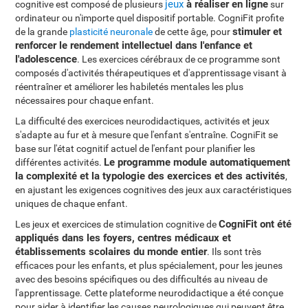
jeux
à réaliser en ligne
cognitive est composé de plusieurs
sur
ordinateur ou n'importe quel dispositif portable. CogniFit profite
stimuler et
de la grande
plasticité neuronale
de cette âge, pour
renforcer le rendement intellectuel dans l'enfance et
l'adolescence
. Les exercices cérébraux de ce programme sont
composés d'activités thérapeutiques et d'apprentissage visant à
réentraîner et améliorer les habiletés mentales les plus
nécessaires pour chaque enfant.
La difficulté des exercices neurodidactiques, activités et jeux
s'adapte au fur et à mesure que l'enfant s'entraîne. CogniFit se
base sur l'état cognitif actuel de l'enfant pour planifier les
Le programme module automatiquement
différentes activités.
la complexité et la typologie des exercices et des activités
,
en ajustant les exigences cognitives des jeux aux caractéristiques
uniques de chaque enfant.
CogniFit ont été
Les jeux et exercices de stimulation cognitive de
appliqués dans les foyers, centres médicaux et
établissements scolaires du monde entier
. Ils sont très
efficaces pour les enfants, et plus spécialement, pour les jeunes
avec des besoins spécifiques ou des difficultés au niveau de
l'apprentissage. Cette plateforme neurodidactique a été conçue
pour aider à identifier les causes neurologiques qui peuvent être