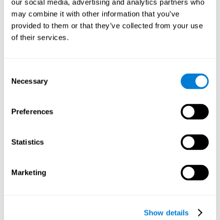
our social media, advertising and analytics partners who
may combine it with other information that you’ve
provided to them or that they’ve collected from your use
of their services.
Consent
Necessary
Selection
Preferences
Statistics
Marketing
Pour qui sont recommandés les
matériaux et outils de
stimulation cognitive de
Show details