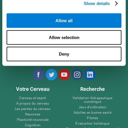
Show details
Allow all
Allow selection
Deny
Nous suivre
Votre Cerveau
Recherche
Cerveau et esprit
Validation thérapeutique
numérique
A propos du cerveau
Jeux d'ordinateur
Les parties du cerveau
Adultes en bonne santé
Neurones
Pilotes
Plasticité neuronale
Évaluation holistique
Cognition