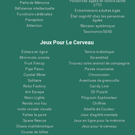
Personnes âgées en bonne santé
Perte de Mémoire
(iTV)
Déficience intellectuelle
Entraînement adultes âgés
Functions cérébrales
État cognitif chez les personnes
Perception
âgées
Attention
Révision systémique
Taxonomie SG4D
Jeux Pour Le Cerveau
Échecs en ligne
Tennis mélodique
Mini-mots croisés
Scrambled
Fruit Frenzy
Trouvez votre animal de compagnie
Pipe Panic
Paires musicales
Crystal Miner
Chronocolor
Solitaire
Aventures de grenouille
Robo Factory
Candy Line
Ant Escape
2D Puzzle
Neon Lights
Pingouin Explorateur
Rends moi fou
Chiffres
mots croisés visuels
Abeille de Couleur
Faîtes la paire
Jeux d'agilité mentale
Space Rescue
Jeux en ligne pour la mémoire
Chaos mathématique
Jeux pour le cerveau
Course de billes