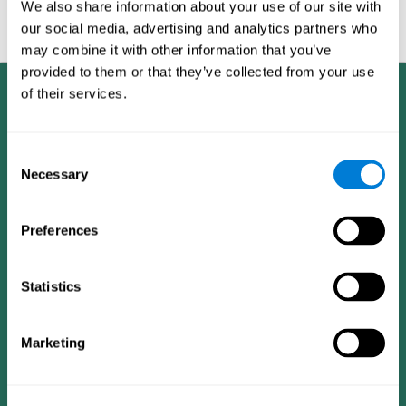
We also share information about your use of our site with
et entraîner vos compétences cognitives aujourd'hui et améliorez
our social media, advertising and analytics partners who
votre
santé mentale
et condition générale !
may combine it with other information that you’ve
provided to them or that they’ve collected from your use
of their services.
Consent
Necessary
Selection
Preferences
Statistics
Marketing
App CogniFit