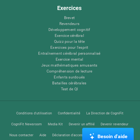
Exercices
Brevet
Revendeurs
Développement cognitif
Exercice cérébral
Quizz pour la tête
Exercices pour l'esprit
Entraînement cérébral personnalisé
Exercice mental
Jeux mathématiques amusants
Compréhension de lecture
Enfants surdoués
Batailles cérébrales
Test de QI
Conditions d'utilisation
Confidentialité
La Direction de CogniFit
CogniFit Newsroom
Media Kit
Devenir un affilié
Devenir revendeur
Nous contacter
Aide
Déclaration d'accessibilité
Centre de Confiance
Besoin d'aide