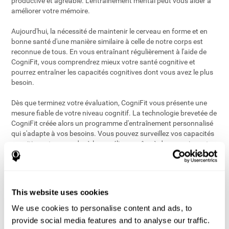
productive et agréable. L'entraînement mental peut vous aider à
améliorer votre mémoire.
Aujourd'hui, la nécessité de maintenir le cerveau en forme et en
bonne santé d'une manière similaire à celle de notre corps est
reconnue de tous. En vous entraînant régulièrement à l'aide de
CogniFit, vous comprendrez mieux votre santé cognitive et
pourrez entraîner les capacités cognitives dont vous avez le plus
besoin.
Dès que terminez votre évaluation, CogniFit vous présente une
mesure fiable de votre niveau cognitif. La technologie brevetée de
CogniFit créée alors un programme d'entraînement personnalisé
qui s'adapte à vos besoins. Vous pouvez surveillez vos capacités
cognitives et apprendre à les améliorer grâce à des exercices et
entraînements mentaux faits sur mesure. Vous pouvez aussi
décider du type d'entraînement que vous souhaiteriez faire et des
compétences cognitives que vous désireriez entraîner.
This website uses cookies
Tous les exercices d'entraînement mental sont disponibles en
ligne afin que vous puissiez commencer votre entraînement
We use cookies to personalise content and ads, to
cérébral facilement et quand vous le voulez. Les exercices
provide social media features and to analyse our traffic.
cérébraux sont amusants et faciles à faire. Commencez à évaluer