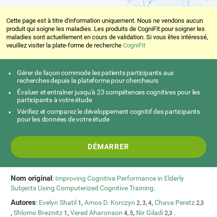
Cette page est à titre d'information uniquement. Nous ne vendons aucun
produit qui soigne les maladies. Les produits de CogniFit pour soigner les
maladies sont actuellement en cours de validation. Si vous êtes intéressé,
veuillez visiter la plate-forme de recherche
CogniFit
Gérer de façon commode les patients participants aux
recherches depuis la plateforme pour chercheurs
Évaluer et entraîner jusqu'à 23 compétences cognitives pour les
participants à votre étude
Vérifiez et comparez le développement cognitif des participants
pour les données de votre étude
DÉMARRER
Nom original
:
Improving Cognitive Performance in Elderly
Subjects Using Computerized Cognitive Training
.
Autores
:
Evelyn Shatil
,
Amos D. Korczyn
,
Chava Peretz
1
2, 3, 4
2,3
,
Shlomo Breznitz
,
Vered Aharonson
,
Nir Giladi
.
1
4, 5
2,3