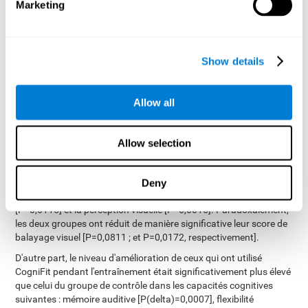
Marketing
entier et n'ont donc pas réalisé l'évaluation finale. Sur les 89
participants qui ont suivi l'entraînement et les deux évaluations,
48 appartenaient au groupe expérimental qui a effectué
l'entraînement personnalisé CogniFit, et 41 au groupe de contrôle
Show details
qui a effectué l'intervention générique sur les jeux vidéo.
l'entraînement de
Il fut observé que le groupe ayant réalisé
Cognifit a amélioré significativement 8 capacités
Allow all
cognitives: mémoire auditive à court terme
[P=0.0026],
coordination oeil-main
mémoire générale
[P<0.0001],
denomination
flexibilité cognitive
[P=0.0312],
[P<0.0001],
Allow selection
perception spatiale
estimation
[P<0.0001],
[P<0.0001],
temporelle
perception visuelle
[P=0.0016] y
[P=0.0003]. En
revanche, le groupe qui a utilisé des jeux vidéo génériques n'a
Deny
amélioré que deux capacités cognitives : la coordination œil-main
[P=0,0115] et la perception visuelle [P=0,0015]. Paradoxalement,
les deux groupes ont réduit de manière significative leur score de
balayage visuel [P=0,0811 ; et P=0,0172, respectivement].
D'autre part, le niveau d'amélioration de ceux qui ont utilisé
CogniFit pendant l'entraînement était significativement plus élevé
que celui du groupe de contrôle dans les capacités cognitives
suivantes : mémoire auditive [P(delta)=0,0007], flexibilité