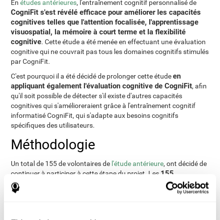
En
études antérieures
, l'entraînement cognitif personnalisé de
CogniFit s'est révélé efficace pour améliorer les capacités
cognitives telles que l'attention focalisée, l'apprentissage
visuospatial, la mémoire à court terme et la flexibilité
cognitive
. Cette étude a été menée en effectuant une évaluation
cognitive qui ne couvrait pas tous les domaines cognitifs stimulés
par CogniFit.
en
C'est pourquoi il a été décidé de prolonger cette étude
appliquant également l'évaluation cognitive de CogniFit
, afin
qu'il soit possible de détecter s'il existe d'autres capacités
cognitives qui s'amélioreraient grâce à l'entraînement cognitif
informatisé CogniFit, qui s'adapte aux besoins cognitifs
spécifiques des utilisateurs.
Méthodologie
Un total de 155 de volontaires de
l'étude antérieure
, ont décidé de
155
continuer à participer à cette étape du projet. Les
participants
sont été répartis au hasard en deux groupes
d'entraînement : un groupe a effectué l'entraînement cognitif
CogniFit
jeux
informatisé de
, et l'autre groupe a utilisé des
vidéos génériques
3 mois,
. L'entraînement a été réalisé durant