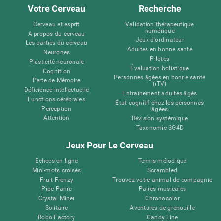
Votre Cerveau
Recherche
Cerveau et esprit
Validation thérapeutique
numérique
A propos du cerveau
Jeux d'ordinateur
Les parties du cerveau
Adultes en bonne santé
Neurones
Pilotes
Plasticité neuronale
Évaluation holistique
Cognition
Personnes âgées en bonne santé
Perte de Mémoire
(iTV)
Déficience intellectuelle
Entraînement adultes âgés
Functions cérébrales
État cognitif chez les personnes
Perception
âgées
Attention
Révision systémique
Taxonomie SG4D
Jeux Pour Le Cerveau
Échecs en ligne
Tennis mélodique
Mini-mots croisés
Scrambled
Fruit Frenzy
Trouvez votre animal de compagnie
Pipe Panic
Paires musicales
Crystal Miner
Chronocolor
Solitaire
Aventures de grenouille
Robo Factory
Candy Line