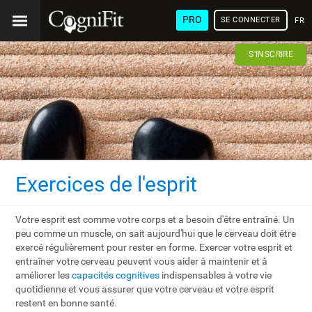
PRO
SE CONNECTER
FRA
S'INSCRIRE
Exercices de l'esprit
Votre esprit est comme votre corps et a besoin d'être entraîné. Un
peu comme un muscle, on sait aujourd'hui que le cerveau doit être
exercé régulièrement pour rester en forme. Exercer votre esprit et
entraîner votre cerveau peuvent vous aider à maintenir et à
améliorer les
capacités cognitives
indispensables à votre vie
quotidienne et vous assurer que votre cerveau et votre esprit
restent en bonne santé.