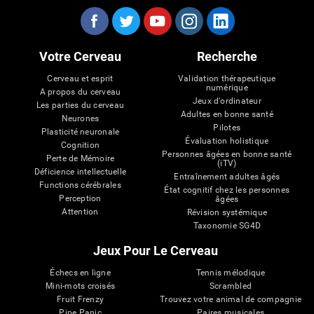
Votre Cerveau
Recherche
Cerveau et esprit
Validation thérapeutique
numérique
A propos du cerveau
Jeux d'ordinateur
Les parties du cerveau
Adultes en bonne santé
Neurones
Pilotes
Plasticité neuronale
Évaluation holistique
Cognition
Personnes âgées en bonne santé
Perte de Mémoire
(iTV)
Déficience intellectuelle
Entraînement adultes âgés
Functions cérébrales
État cognitif chez les personnes
Perception
âgées
Attention
Révision systémique
Taxonomie SG4D
Jeux Pour Le Cerveau
Échecs en ligne
Tennis mélodique
Mini-mots croisés
Scrambled
Fruit Frenzy
Trouvez votre animal de compagnie
Pipe Panic
Paires musicales