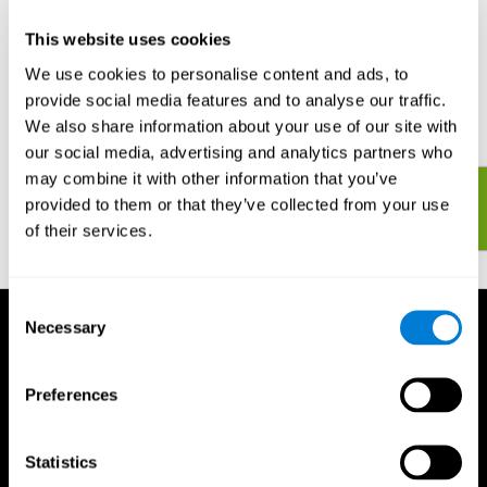
Les différents exercices cérébraux sont simples et amusants à
faire. Vous pouvez décider de vous entraîner ou de jouer avec
This website uses cookies
d'autres. En vous entraînant seulement 20 minutes, 2 à 3 fois par
We use cookies to personalise content and ads, to
semaine vous pourrez observer de rapides améliorations de votre
provide social media features and to analyse our traffic.
santé cérébrale générale et vous pourrez faire un suivi de votre
évolution et mesurer vos progrès au fil du temps.
We also share information about your use of our site with
our social media, advertising and analytics partners who
may combine it with other information that you’ve
Commencez à évaluer et entraîner votre cerveau et vos
provided to them or that they’ve collected from your use
capacités cognitives maintenant !
of their services.
Consent
Necessary
Selection
Preferences
Statistics