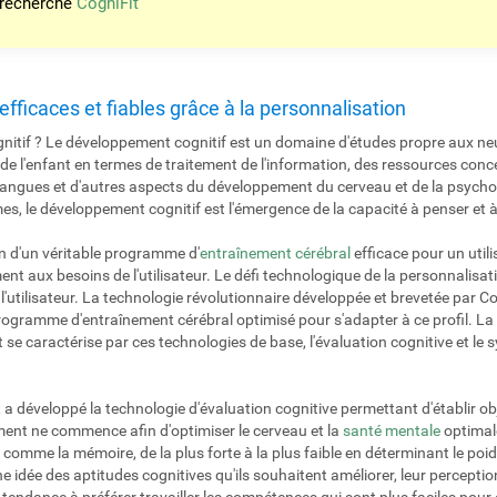
 recherche
CogniFit
s efficaces et fiables grâce à la personnalisation
nitif ? Le développement cognitif est un domaine d'études propre aux neu
de l'enfant en termes de traitement de l'information, des ressources con
 langues et d'autres aspects du développement du cerveau et de la psychol
mes, le développement cognitif est l'émergence de la capacité à penser et
n d'un véritable programme d'
entraînement cérébral
efficace pour un util
ent aux besoins de l'utilisateur. Le défi technologique de la personnalisat
e l'utilisateur. La technologie révolutionnaire développée et brevetée par C
n programme d'entraînement cérébral optimisé pour s'adapter à ce profil. 
 se caractérise par ces technologies de base, l'évaluation cognitive et le
 a développé la technologie d'évaluation cognitive permettant d'établir obj
nement ne commence afin d'optimiser le cerveau et la
santé mentale
optimale
r, comme la mémoire, de la plus forte à la plus faible en déterminant le po
ne idée des aptitudes cognitives qu'ils souhaitent améliorer, leur percepti
ont tendance à préférer travailler les compétences qui sont plus faciles pour