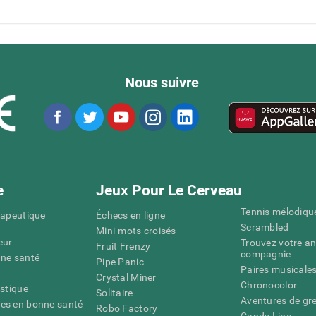
Nous suivre
e
Jeux Pour Le Cerveau
Tennis mélodiqu
rapeutique
Échecs en ligne
Scrambled
Mini-mots croisés
eur
Trouvez votre an
Fruit Frenzy
compagnie
nne santé
Pipe Panic
Paires musicale
Crystal Miner
Chronocolor
istique
Solitaire
Aventures de gre
es en bonne santé
Robo Factory
Candy Line