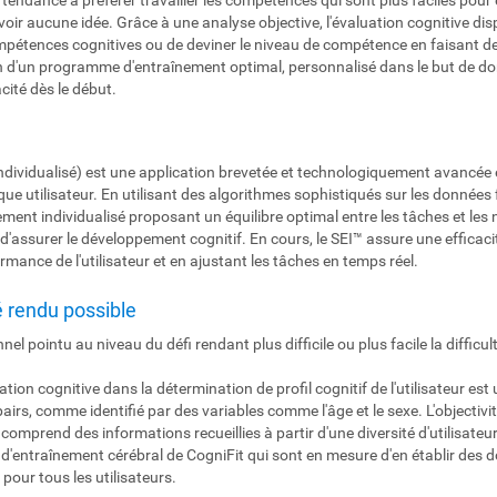
voir aucune idée. Grâce à une analyse objective, l'évaluation cognitive disp
pétences cognitives ou de deviner le niveau de compétence en faisant des 
ion d'un programme d'entraînement optimal, personnalisé dans le but de don
cité dès le début.
dividualisé) est une application brevetée et technologiquement avancée en
utilisateur. En utilisant des algorithmes sophistiqués sur les données fo
nt individualisé proposant un équilibre optimal entre les tâches et les n
vue d'assurer le développement cognitif. En cours, le SEI™ assure une effic
rmance de l'utilisateur et en ajustant les tâches en temps réel.
é rendu possible
nnel pointu au niveau du défi rendant plus difficile ou plus facile la diffic
luation cognitive dans la détermination de profil cognitif de l'utilisateur e
rs, comme identifié par des variables comme l'âge et le sexe. L'objectivité
omprend des informations recueillies à partir d'une diversité d'utilisateur
'entraînement cérébral de CogniFit qui sont en mesure d'en établir des do
pour tous les utilisateurs.