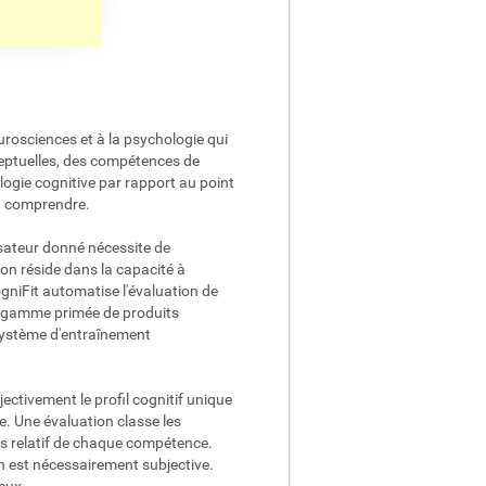
rosciences et à la psychologie qui
ceptuelles, des compétences de
ogie cognitive par rapport au point
 à comprendre.
isateur donné nécessite de
ion réside dans la capacité à
ogniFit automatise l'évaluation de
La gamme primée de produits
 système d'entraînement
ectivement le profil cognitif unique
. Une évaluation classe les
ids relatif de chaque compétence.
on est nécessairement subjective.
 eux.