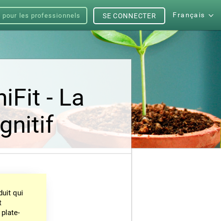
Français
s pour les professionnels
SE CONNECTER
iFit - La
nitif
uit qui
t
 plate-