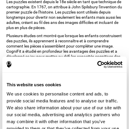
Les puzzles existent depuis le 18e siècle en tant que technique de
cartographie. En 1767, on attribue à John Spilsbury l'invention du
premier puzzle de l'histoire. Les puzzles sont utilisés depuis
longtemps pour divertir non seulement les enfants mais aussi les
adultes, créant au fil des ans des images difficiles et incluant de
plus en plus de pièces.
Plusieurs études ont montré que lorsque les enfants construisent
des puzzles, ils apprennent à reconnaître et à comprendre
comment les pièces s'assemblent pour compléter une image.
CogniFit a étudié en profondeur les avantages des puzzles et a
développé ce jeu pour mettre au défi les capacités cognitives des
enfants et des adultes, telles que le balayage visuel et la
perception spatiale, entre autres.
Comment le jeu d'esprit "Puzzles"
améliore-t-il mes capacités
This website uses cookies
cognitives ?
We use cookies to personalise content and ads, to
provide social media features and to analyse our traffic.
Jouer à des jeux comme Puzzles de CogniFit stimule un schéma
d'activation neuronale spécifique. Le fait de jouer de façon
We also share information about your use of our site with
répétée et de s'entraîner constamment à ce schéma aide les
our social media, advertising and analytics partners who
circuits neuronaux à se réorganiser et à récupérer les fonctions
may combine it with other information that you’ve
cognitives affaiblies ou endommagées.
provided to them or that they’ve collected from your use