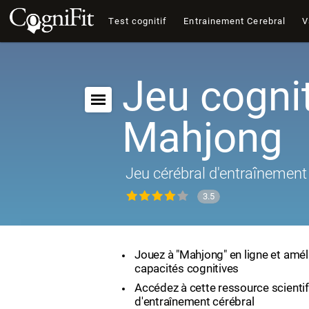
Test cognitif
Entrainement Cerebral
V
Jeu cognit
Mahjong
Jeu cérébral d'entraînement 
3.5
Jouez à "Mahjong" en ligne et amél
capacités cognitives
Accédez à cette ressource scienti
d'entraînement cérébral