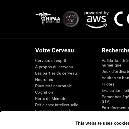
Votre Cerveau
Recherch
Cerveau et esprit
Validation thé
numérique
A propos du cerveau
Jeux d'ordinat
Les parties du cerveau
Adultes en bo
Neurones
Pilotes
Plasticité neuronale
Évaluation hol
Cognition
Personnes âgé
Perte de Mémoire
(iTV)
Déficience intellectuelle
Entraînement 
Functions cérébrales
État cognitif 
Perception
âgées
This website uses cookie
Attention
Révision syst