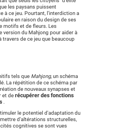
it que seuls les citoyens "d'élite"
 que les paysans puissent
à ce jeu. Pourtant, l'interdiction a
ulaire en raison du design de ses
e motifs et de fleurs. Les
e version du Mahjong pour aider à
 à travers de ce jeu que beaucoup
itifs tels que
Mahjong
, un schéma
lé. La répétition de ce schéma par
 création de nouveaux synapses et
r et de
récupérer des fonctions
es
.
imuler le potentiel d'adaptation du
mettre d'altérations structurelles,
cités cognitives se sont vues