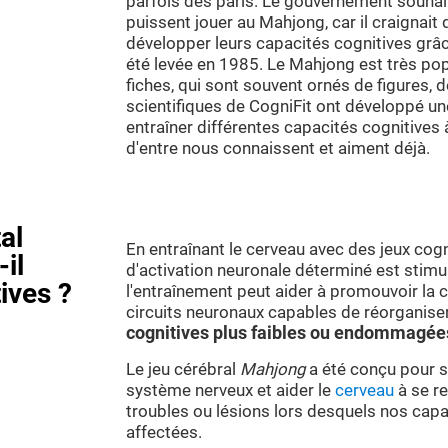
parfois des paris. Le gouvernement souhaita
puissent jouer au Mahjong, car il craignait
développer leurs capacités cognitives grâce 
été levée en 1985. Le Mahjong est très pop
fiches, qui sont souvent ornés de figures, d
scientifiques de CogniFit ont développé un
entraîner différentes capacités cognitives
d'entre nous connaissent et aiment déjà.
al
En entraînant le cerveau avec des jeux cogn
il
d'activation neuronale déterminé est stimu
ives ?
l'entraînement peut aider à promouvoir la
circuits neuronaux capables de réorganise
cognitives plus faibles ou endommagé
Le jeu cérébral
Mahjong
a été conçu pour st
système nerveux et aider le
cerveau
à se re
troubles ou lésions lors desquels nos capa
affectées.