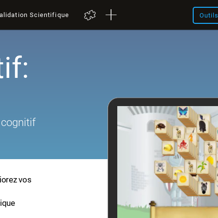
alidation Scientifique
Outil
if:
cognitif
iorez vos
fique