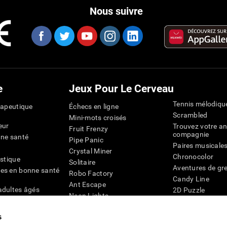
Nous suivre
e
Jeux Pour Le Cerveau
Tennis mélodiqu
rapeutique
Échecs en ligne
Scrambled
Mini-mots croisés
eur
Trouvez votre an
Fruit Frenzy
compagnie
nne santé
Pipe Panic
Paires musicale
Crystal Miner
Chronocolor
istique
Solitaire
Aventures de gre
es en bonne santé
Robo Factory
Candy Line
Ant Escape
adultes âgés
2D Puzzle
Neon Lights
chez les personnes
Pingouin Explor
Rends moi fou
Chiffres
s
mots croisés visuels
émique
Abeille de Coule