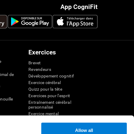
App CogniFit
Exercices
e
Brevet
Revendeurs
imal de
Développement cognitif
Exercice cérébral
s
Quizz pour la tête
Exercices pour l'esprit
nouille
Entraînement cérébral
personnalisé
Exercice mental
ateur
Jeux mathématiques amusants
Compréhension de lecture
Allow all
ur
Enfants surdoués