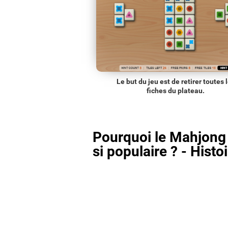
Le but du jeu est de retirer toutes 
fiches du plateau.
Pourquoi le Mahjong 
si populaire ? - Histo