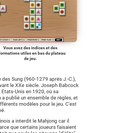
Vous avez des indices et des
formations utiles en bas du plateau
de jeu.
e des Sung (960-1279 après J.-C.),
 avant le XXe siècle. Joseph Babcock
ux Etats-Unis en 1920, où sa
a publié un ensemble de règles, et
fférents modèles pour le jeu. C'est
pé.
ois a interdit le Mahjong car il
arce que certains joueurs faisaient