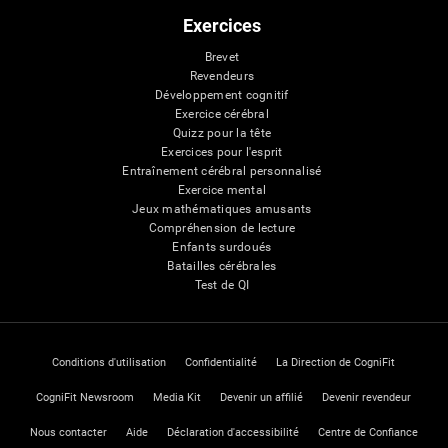
Exercices
Brevet
Revendeurs
Développement cognitif
Exercice cérébral
Quizz pour la tête
Exercices pour l'esprit
Entraînement cérébral personnalisé
Exercice mental
Jeux mathématiques amusants
Compréhension de lecture
Enfants surdoués
Batailles cérébrales
Test de QI
Conditions d'utilisation
Confidentialité
La Direction de CogniFit
CogniFit Newsroom
Media Kit
Devenir un affilié
Devenir revendeur
Nous contacter
Aide
Déclaration d'accessibilité
Centre de Confiance