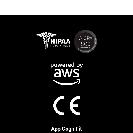
App CogniFit