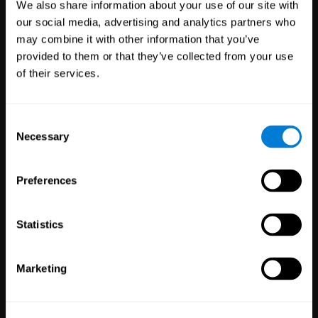
We also share information about your use of our site with
our social media, advertising and analytics partners who
may combine it with other information that you’ve
provided to them or that they’ve collected from your use
Découvrir CogniFit
of their services.
Consent
Necessary
Selection
Offrez notre technologie de santé
cérébrale à vos patients, étudiants,
Preferences
employés ou clients
Statistics
Santé
Recherche
Marketing
3,617
Professionnels De La
784
Chercheurs
Santé
72,891
Participants
102,761
Patients