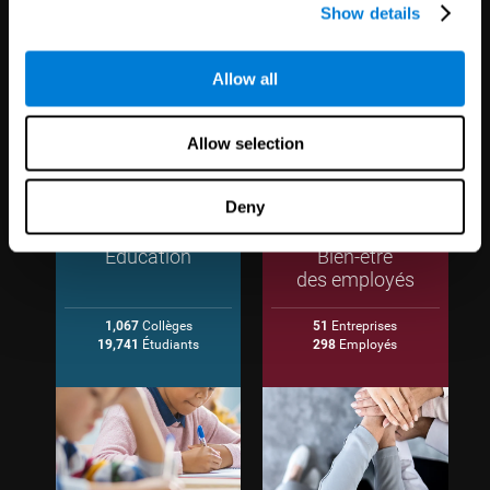
Show details
Allow all
Allow selection
Deny
Éducation
Bien-être
des employés
1,067
Collèges
51
Entreprises
19,741
Étudiants
298
Employés