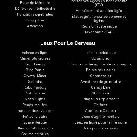
Personnes âgées en bonne santé
Perte de Mémoire
(iTV)
Déficience intellectuelle
Entraînement adultes âgés
Functions cérébrales
État cognitif chez les personnes
Perception
âgées
Attention
Révision systémique
Taxonomie SG4D
Jeux Pour Le Cerveau
Échecs en ligne
Tennis mélodique
Mini-mots croisés
Scrambled
Fruit Frenzy
Trouvez votre animal de compagnie
Pipe Panic
Paires musicales
Crystal Miner
Chronocolor
Solitaire
Aventures de grenouille
Robo Factory
Candy Line
Ant Escape
2D Puzzle
Neon Lights
Pingouin Explorateur
Rends moi fou
Chiffres
mots croisés visuels
Abeille de Couleur
Faîtes la paire
Jeux d'agilité mentale
Space Rescue
Jeux en ligne pour la mémoire
Chaos mathématique
Jeux pour le cerveau
Course de billes