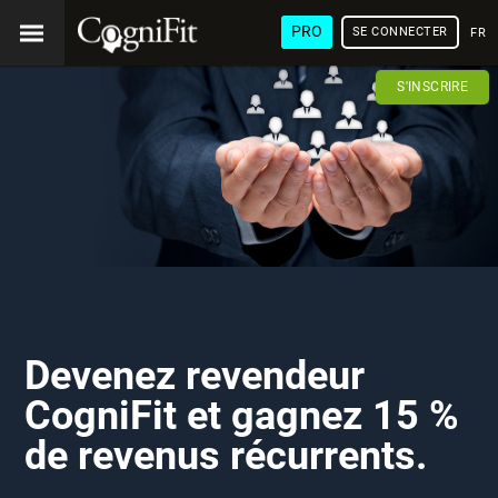
PRO
SE CONNECTER
FRA
S'INSCRIRE
Devenez revendeur
CogniFit et gagnez 15 %
de revenus récurrents.