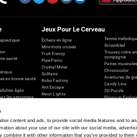
e
Jeux Pour Le Cerveau
Tennis mélodiqu
rapeutique
Échecs en ligne
Scrambled
Mini-mots croisés
eur
Trouvez votre an
Fruit Frenzy
compagnie
nne santé
Pipe Panic
Paires musicale
Crystal Miner
Chronocolor
istique
Solitaire
Aventures de gre
es en bonne santé
Robo Factory
Candy Line
Ant Escape
adultes âgés
2D Puzzle
Neon Lights
chez les personnes
Pingouin Explor
Rends moi fou
Chiffres
mots croisés visuels
émique
s
Abeille de Coule
Faîtes la paire
4D
Jeux d'agilité m
ise content and ads, to provide social media features and to an
Space Rescue
Jeux en ligne pou
Chaos mathématique
rmation about your use of our site with our social media, advertis
mémoire
Course de billes
 combine it with other information that you’ve provided to them o
Jeux pour le cer