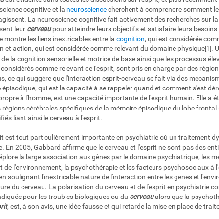
science cognitive et la
neuroscience
cherchent à comprendre somment les
gissent. La neuroscience cognitive fait activement des recherches sur la
lisent leur
cerveau
pour atteindre leurs objectifs et satisfaire leurs besoi
montre les liens inextricables entre la
cognition
, qui est considérée com
ion et action, qui est considérée comme relevant du domaine physique
. 
[1]
de la cognition sensorielle et motrice de base ainsi que les processus él
s considérés comme relevant de l'esprit, sont pris en charge par des régi
, ce qui suggère que l'interaction esprit-cerveau se fait via des mécanis
épisodique, qui est la capacité à se rappeler quand et comment s'est dé
ropre à l'homme, est une capacité importante de l'esprit humain. Elle a é
 régions cérébrales spécifiques de la mémoire épisodique du lobe frontal (
s liant ainsi le cerveau à l'esprit.
sprit est tout particulièrement importante en psychiatrie où un traitement 
e. En 2005, Gabbard affirme que le cerveau et l'esprit ne sont pas des entit
plore la large association aux gènes par le domaine psychiatrique, les 
t de l'environnement, la psychothérapie et les facteurs psychosociaux à l'en
u en soulignant l'inextricable nature de l'interaction entre les gènes et l'env
re du cerveau. La polarisation du cerveau et de l'esprit en psychiatrie con
ndiquée pour les troubles biologiques ou du
cerveau
alors que la psychoth
rit
, est, à son avis, une idée fausse et qui retarde la mise en place de tr