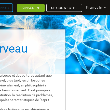
Français
S'INSCRIRE
SE CONNECTER
onnels
erveau
igieuses et des cultures autant que
 et, plus tard, les philosophes
Généralement, en philosophie (y
 à l'environnement. C'est pourquoi
ntuition, la résolution de problèmes,
ipales caractéristiques de l'esprit.
 dans le discours psychiatrique et