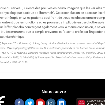
que du cerveau, il existe des preuves en neuro-imagerie que les variales m
rophysiologique basique de l'homme
. Cette conclusion se base sur les 
[5]
psychothérapie chez les patients souffrant de troubles obsessionnels-compu
ontrent que les fonctions et les processus impliqués en psychothérapie aff
ur l'effet placebo convergent également vers la même conclusion, à savoir
s études montrent que la simple croyance et l'attente créée par l'ingestio
'activité chimique.
Sejnowski T J, Poizner H, Linking brain, mind and behavior. International Journal of Psych
inical Psychophysiology
Kanwisher N. Functional specificity in the human brain: A window
[2]
 11163-1117)
Tulving E. Episodic memory: From mind to brain. Annu. Rev. Psychol. 2002. 5
[3]
 Psychiatry 2005; 162:648-655)
Beauregard M. Effect of mind on brain activity: Evidence
[5]
sychiatry 2009; 63:5_16.
Nous suivre