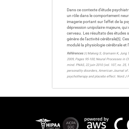
Dans ce contexte d'étude psychiatri
un rôle dans le comportement neu
imagerie portant sur l'effet de la 
dépression unipolaire majeure, qui m
cerveau. Les résultats des études s
génère de l'activité cérébrale
. Ce
[5]
modulé la physiologie cérébrale et l
Références
Makeig S, Gramann K, Jung T, 
[1]
2009, Pages 95-100; Neural Processes in Cl
mind. PNAS, 22 juin 2010 (vol. 107, no. 25,
personality disorders, American Journal of
psychotherapy and placebo effect. Nord J P