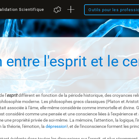
alidation Scientifique
Outils pour les professi
 entre l'esprit et le c
e l'
esprit
diffèrent en fonction de la période historique, des croyances rel
a philosophie moderne. Les philosophes grecs classiques (Platon et Aristote
était associée à l'âme, elle-même considérée comme immortelle et divine. 
 est considéré comme une pensée et une conscience liées à l'expérience et
 une propriété privée de soi-même. La mémoire, l'attention, la logique, l'i
la théorie, l'émotion, la
dépression
\ et de l'inconscience forment les princ
au
est évidente dans toutes les discussions sur l'esprit, et plus récemment