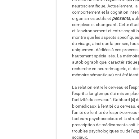
neuroscientifique. Actuellement, la 
comportement et la cognition intera
organismes actifs et
pensants
, uti
complexe et changeant. Cette étude 
et l'environnement et entre cognit
montre que les aspects spécifiques 
du visage, ainsi que la pensée, tou
uniquement dédiées à ces processus
hautement spécialisés. La mémoire 
autobiographique, caractéristique p
recherche en neuro-imagerie, et des
mémoire sémantique) ont été identifié
La relation entre le cerveau et l'e
l'esprit a longtemps été mis en plac
l'activité du cerveau". Gabbard
dé
[4]
biomédicaux à l'entité du cerveau, e
l'unité de l'entité de l'esprit-cervea
facteurs psychosociaux et la structu
prescription de médicaments soit i
troubles psychologiques ou de l'
esp
sociaux.