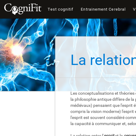
Test cognitif
Entrainement Cerebral
V
La relation
Les conceptualisations et théories d
la philosophie antique diffère de l
médiévaux) pensaient que l'esprit 
compris la vision moderne) l'esprit
l'esprit est souvent considéré comme
la capacité à communiquer et, selon 
La relation entre l'
esprit
et le
cerve