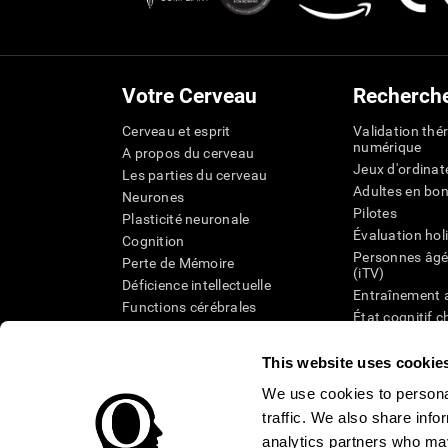
Votre Cerveau
Recherch
Cerveau et esprit
Validation thé
numérique
A propos du cerveau
Jeux d'ordinat
Les parties du cerveau
Adultes en bo
Neurones
Pilotes
Plasticité neuronale
Évaluation hol
Cognition
Personnes âgé
Perte de Mémoire
(iTV)
Déficience intellectuelle
Entraînement 
Functions cérébrales
État cognitif 
Perception
âgées
Attention
Révision syst
This website uses cookie
Taxonomie SG
We use cookies to personal
traffic. We also share info
analytics partners who may