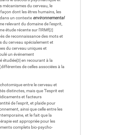
 mécanismes du cerveau, le
 façon dont les êtres humains, les
ns dans un contexte
environnemental
me relevant du domaine de l'esprit,
Une étude récente sur l'IRMf
[2]
evés de reconnaissance des mots et
ons du cerveau spécialement et
mes du cerveau uniques et
roulé un événement
té étudiée
en recourant à la
[3]
différentes de celles associées à la
dychotomique entre le cerveau et
és distinctes, mais que "l'esprit est
médicaments et facteurs
tité de l'esprit, et plaide pour
ironnement, ainsi que celle entre les
temporaine, et le fait que la
érapie est appropriée pour les
aitements complets bio-psycho-