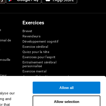
Exercices
e
Brevet
Revendeurs
imal de
Développement cognitif
Exercice cérébral
s
Quizz pour la tête
Exercices pour l'esprit
nouille
Entraînement cérébral
personnalisé
Exercice mental
ateur
Jeux mathématiques amusants
Compréhension de lecture
ur
Enfants surdoués
Allow all
entale
Batailles cérébrales
alyse our
r la
Test de QI
ing and
Allow selection
r that
veau