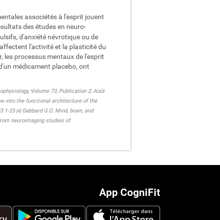
entales associétés à l'esprit jouent
résultats des études en neuro-
lsifs, d'anxiété névrotique ou de
ectent l'activité et la plasticité du
, les processus mentaux de l'esprit
n d'un médicament placebo, ont
ophysiology, Volume 73, Publication 2, Août
 into the functional architecture of the
3:1-25
Gabbard G.O. Mind, brain, and
[4]
 from neuroimaging studies of
App CogniFit