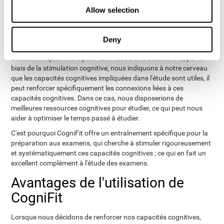
plasticité cérébrale, aussi appelée neuroplasticité. La plasticité
Allow selection
cérébrale fait référence à la capacité de notre cerveau à s'adapter
à la stimulation, aux activités et aux expériences, par le
renforcement des connexions utiles impliquées. Notre cerveau
Deny
interprète comme utiles les capacités cognitives que nous
utilisons fréquemment pour faire face à une situation. Si, par le
biais de la stimulation cognitive, nous indiquons à notre cerveau
que les capacités cognitives impliquées dans l'étude sont utiles, il
peut renforcer spécifiquement les connexions liées à ces
capacités cognitives. Dans ce cas, nous disposerions de
meilleures ressources cognitives pour étudier, ce qui peut nous
aider à optimiser le temps passé à étudier.
C'est pourquoi CogniFit offre un entraînement spécifique pour la
préparation aux examens, qui cherche à stimuler rigoureusement
et systématiquement ces capacités cognitives ; ce qui en fait un
excellent complément à l'étude des examens.
Avantages de l'utilisation de
CogniFit
Lorsque nous décidons de renforcer nos capacités cognitives,