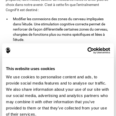
choix dans notre avenir. C'est à cette fin que l'entraînement
CogniFit est destiné :
Modifier les connexions des zones du cerveau impliquées
dans l'étude. Une stimulation cognitive correcte permet de
renforcer de façon différentielle certaines zones du cerveau,
chargées de fonctions plus ou moins spécifiques et liées à
l'étude.
Renforcer les compétences cognitives importantes pour
l'étude. Renforcer les bonnes connexions peut nous aider à
optimiser nos capacités cognitives dont nous avons besoin
pour étudier efficacement, ce qui est un grand soutien pour
optimiser notre temps d'étude.
This website uses cookies
Réduire les difficultés dans l'environnement académique et
We use cookies to personalise content and ads, to
professionnel. Si nous parvenons à optimiser le temps que
provide social media features and to analyse our traffic.
nous passons à étudier et à préparer les examens, il est
We also share information about your use of our site with
possible de réduire les problèmes scolaires. Ainsi, il est
possible d'améliorer nos résultats scolaires et d'opter pour de
our social media, advertising and analytics partners who
meilleurs centres d'études ou emplois.
may combine it with other information that you’ve
Promouvoir le développement socio-affectif. Si nous
provided to them or that they’ve collected from your use
parvenons à être plus efficaces dans notre étude, en plus
of their services.