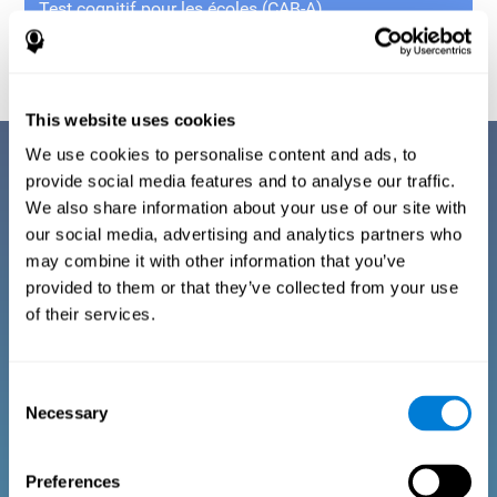
Test cognitif pour les écoles (CAB-A)
This website uses cookies
We use cookies to personalise content and ads, to
provide social media features and to analyse our traffic.
Entraînement cognitif de
We also share information about your use of our site with
our social media, advertising and analytics partners who
votre famille
may combine it with other information that you’ve
provided to them or that they’ve collected from your use
La plateforme familiale de CogniFit consiste en un
of their services.
entraînement cognitif à travers des jeux
informatiques divertissants. Cette technologie est
destinée à l’entraînement cérébral familial et/ou à la
Consent
rééducation cognitive. Grâce à des données
Necessary
Selection
cognitives obtenues par des scores standardisés
en fonction de l'âge et du sexe, il permet aux
familles de :
Preferences