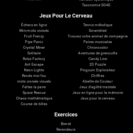
Taxonomie SG4D
Jeux Pour Le Cerveau
Échecs en ligne
Tennis mélodique
Mini-mots croisés
Scrambled
Fruit Frenzy
Trouvez votre animal de compagnie
Pipe Panic
Paires musicales
Crystal Miner
Chronocolor
Solitaire
Aventures de grenouille
Robo Factory
Candy Line
Ant Escape
2D Puzzle
Neon Lights
Pingouin Explorateur
Rends moi fou
Chiffres
mots croisés visuels
Abeille de Couleur
Faîtes la paire
Jeux d'agilité mentale
Space Rescue
Jeux en ligne pour la mémoire
Chaos mathématique
Jeux pour le cerveau
Course de billes
Exercices
Brevet
Revendeurs